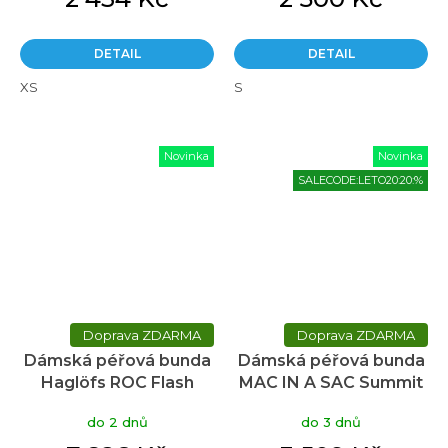
DETAIL
DETAIL
XS
S
Novinka
Novinka
SALECODE:LETO20:20:%
ZDARMA
ZDARMA
Dámská péřová bunda
Dámská péřová bunda
Haglöfs ROC Flash
MAC IN A SAC Summit
Down hood dámská -
černá
do 2 dnů
do 3 dnů
šedá