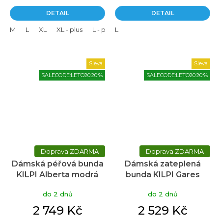
DETAIL
DETAIL
M
L
XL
XL - plus
L - plus
L
Sleva
Sleva
SALECODE:LETO20:20:%
SALECODE:LETO20:20:%
ZDARMA
ZDARMA
Dámská péřová bunda
Dámská zateplená
KILPI Alberta modrá
bunda KILPI Gares
růžová
do 2 dnů
do 2 dnů
2 749 Kč
2 529 Kč