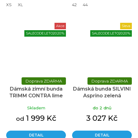
XS
XL
42
44
Akce
Sleva
SALECODE:LETO20:20:%
SALECODE:LETO20:20:%
ZDARMA
ZDARMA
Dámská zimní bunda
Dámská bunda SILVINI
TRIMM CONTRA lime
Asprino zelená
green/jeans blue
Skladem
do 2 dnů
1 999 Kč
3 027 Kč
od
DETAIL
DETAIL