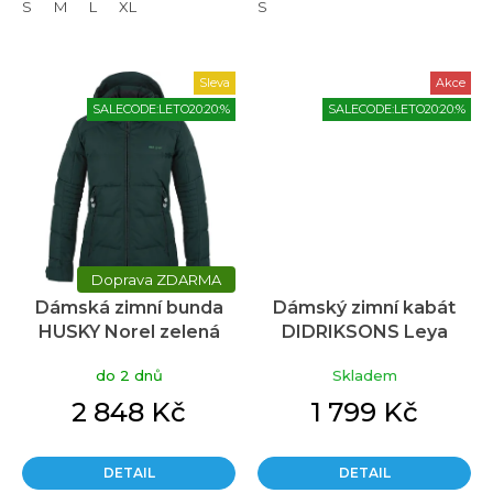
S
M
L
XL
S
Sleva
Akce
SALECODE:LETO20:20:%
SALECODE:LETO20:20:%
ZDARMA
Dámská zimní bunda
Dámský zimní kabát
HUSKY Norel zelená
DIDRIKSONS Leya
do 2 dnů
Skladem
2 848 Kč
1 799 Kč
DETAIL
DETAIL