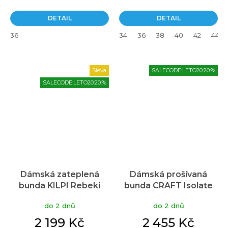
DETAIL
DETAIL
36
34
36
38
40
42
44
Sleva
SALECODE:LETO20:20:%
SALECODE:LETO20:20:%
Dámská zateplená
Dámská prošívaná
bunda KILPI Rebeki
bunda CRAFT Isolate
zelená
modrá
do 2 dnů
do 2 dnů
2 199 Kč
2 455 Kč