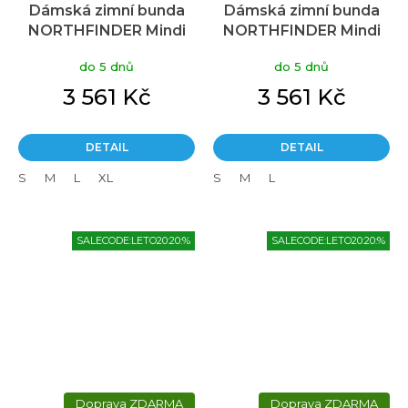
Dámská zimní bunda
Dámská zimní bunda
NORTHFINDER Mindi
NORTHFINDER Mindi
zelená
černá
do 5 dnů
do 5 dnů
3 561 Kč
3 561 Kč
DETAIL
DETAIL
S
M
L
XL
S
M
L
SALECODE:LETO20:20:%
SALECODE:LETO20:20:%
ZDARMA
ZDARMA