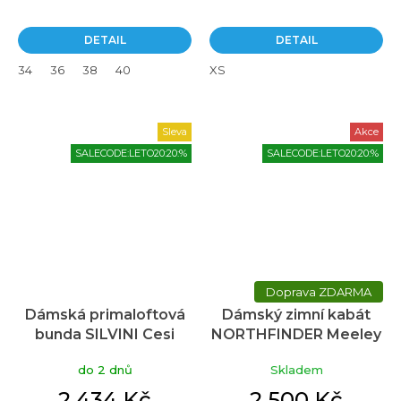
DETAIL
DETAIL
34
36
38
40
XS
Sleva
Akce
SALECODE:LETO20:20:%
SALECODE:LETO20:20:%
ZDARMA
Dámská primaloftová
Dámský zimní kabát
bunda SILVINI Cesi
NORTHFINDER Meeley
žlutá
černý
do 2 dnů
Skladem
2 434 Kč
2 500 Kč