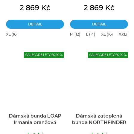
2 869 Kč
2 869 Kč
DETAIL
DETAIL
XL (16)
M (12)
L (14)
XL (16)
XXL(18)
SALECODE:LETO20:20:%
SALECODE:LETO20:20:%
Dámská bunda LOAP
Dámská zateplená
Irmania oranžová
bunda NORTHFINDER
Madilynn červená