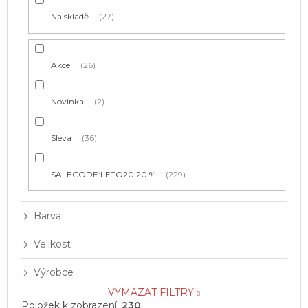
t
Na skladě
27
ů
Akce
26
Novinka
2
Sleva
36
SALECODE:LETO20:20:%
229
Barva
Velikost
Výrobce
VYMAZAT FILTRY
Položek k zobrazení:
230