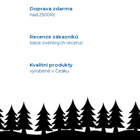
v
a
á
c
Doprava zdarma
n
í
nad 2500Kč
í
p
r
v
Recenze zákazníků
k
tisíce ověřených recenzí
y
v
ý
p
Kvalitní produkty
i
vyrobené v Česku
s
u
Vrácení zboží
bez problémů do 14 dnů
Z
á