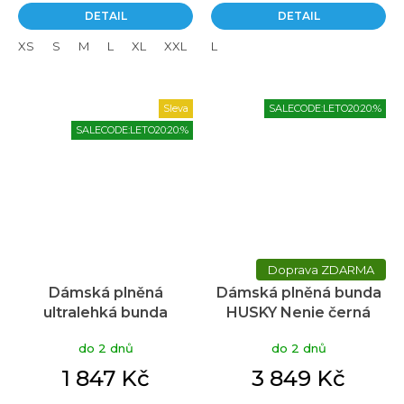
DETAIL
DETAIL
XS
S
M
L
XL
XXL
L
Sleva
SALECODE:LETO20:20:%
SALECODE:LETO20:20:%
ZDARMA
Dámská plněná
Dámská plněná bunda
ultralehká bunda
HUSKY Nenie černá
HUSKY Nitri černá
do 2 dnů
do 2 dnů
1 847 Kč
3 849 Kč