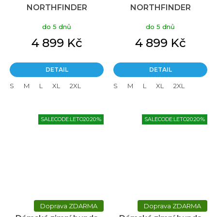
NORTHFINDER
NORTHFINDER
Rhiannon zelená
Rhiannon černá
do 5 dnů
do 5 dnů
4 899 Kč
4 899 Kč
DETAIL
DETAIL
S
M
L
XL
2XL
S
M
L
XL
2XL
SALECODE:LETO20:20:%
SALECODE:LETO20:20:%
ZDARMA
ZDARMA