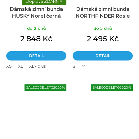
ZDARMA
Dámská zimní bunda
Dámská zimní bunda
HUSKY Norel černá
NORTHFINDER Rosie
zelená
do 2 dnů
do 5 dnů
2 848 Kč
2 495 Kč
DETAIL
DETAIL
XS
XL
XL - plus
S
M
SALECODE:LETO20:20:%
SALECODE:LETO20:20:%