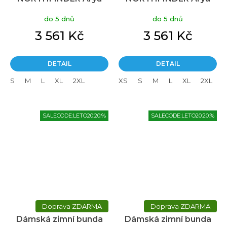
černý
béžový
do 5 dnů
do 5 dnů
3 561 Kč
3 561 Kč
DETAIL
DETAIL
S
M
L
XL
2XL
XS
S
M
L
XL
2XL
SALECODE:LETO20:20:%
SALECODE:LETO20:20:%
ZDARMA
ZDARMA
Dámská zimní bunda
Dámská zimní bunda