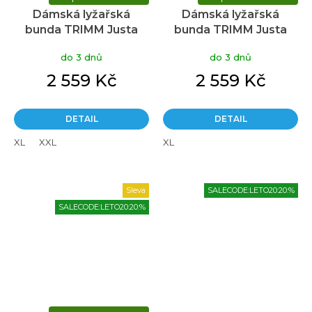
Dámská lyžařská
Dámská lyžařská
bunda TRIMM Justa
bunda TRIMM Justa
white/black
black
do 3 dnů
do 3 dnů
2 559 Kč
2 559 Kč
DETAIL
DETAIL
XL
XXL
XL
Sleva
SALECODE:LETO20:20:%
SALECODE:LETO20:20:%