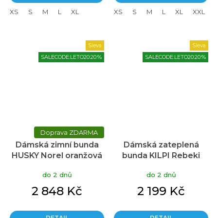
XS
S
M
L
XL
XS
S
M
L
XL
XXL
Sleva
Sleva
SALECODE:LETO20:20:%
SALECODE:LETO20:20:%
ZDARMA
Dámská zimní bunda
Dámská zateplená
HUSKY Norel oranžová
bunda KILPI Rebeki
tmavě modrá
do 2 dnů
do 2 dnů
2 848 Kč
2 199 Kč
DETAIL
DETAIL