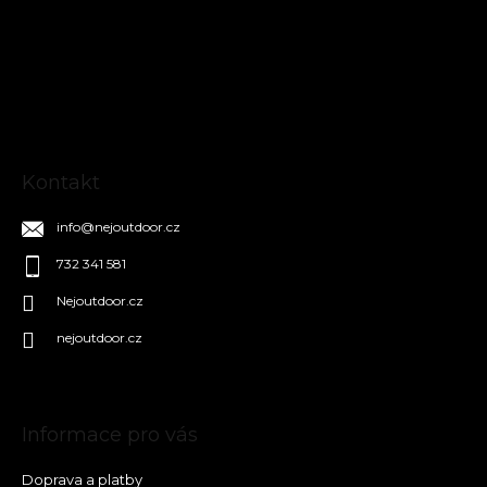
p
a
t
í
Kontakt
info
@
nejoutdoor.cz
732 341 581
Nejoutdoor.cz
nejoutdoor.cz
Informace pro vás
Doprava a platby