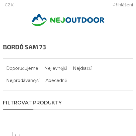
Přejít
CZK
Přihlášení
na
obsah
BORDÓ SAM 73
Ř
a
Doporučujeme
Nejlevnější
Nejdražší
z
Nejprodávanější
Abecedně
e
n
í
p
r
o
d
u
k