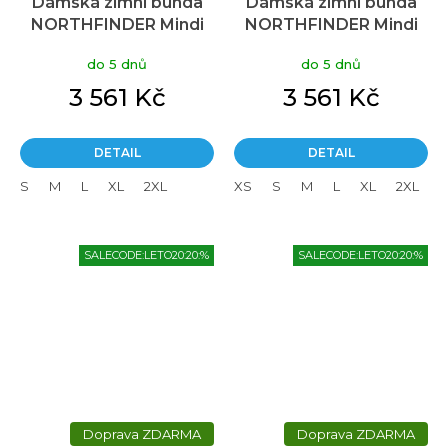
Dámská zimní bunda
Dámská zimní bunda
NORTHFINDER Mindi
NORTHFINDER Mindi
zelená
fialová
do 5 dnů
do 5 dnů
3 561 Kč
3 561 Kč
DETAIL
DETAIL
S
M
L
XL
2XL
XS
S
M
L
XL
2XL
SALECODE:LETO20:20:%
SALECODE:LETO20:20:%
ZDARMA
ZDARMA