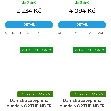
do 5 dnů
do 5 dnů
2 234 Kč
4 094 Kč
DETAIL
DETAIL
S
M
L
XL
2XL
XS
S
M
L
XL
2XL
SALECODE:LETO20:20:%
SALECODE:LETO20:20:%
ZDARMA
ZDARMA
Dámská zateplená
Dámská zateplená
bunda NORTHFINDER
bunda NORTHFINDER