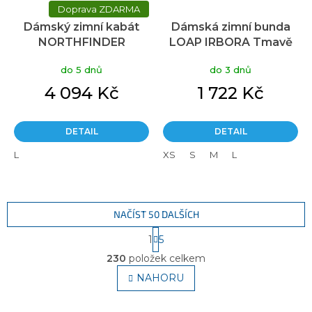
ZDARMA
Dámský zimní kabát
Dámská zimní bunda
NORTHFINDER
LOAP IRBORA Tmavě
Constance fialový
šedá
do 5 dnů
do 3 dnů
4 094 Kč
1 722 Kč
DETAIL
DETAIL
L
XS
S
M
L
NAČÍST 50 DALŠÍCH
S
1
5
t
O
r
230
položek celkem
v
á
l
NAHORU
n
á
k
o
d