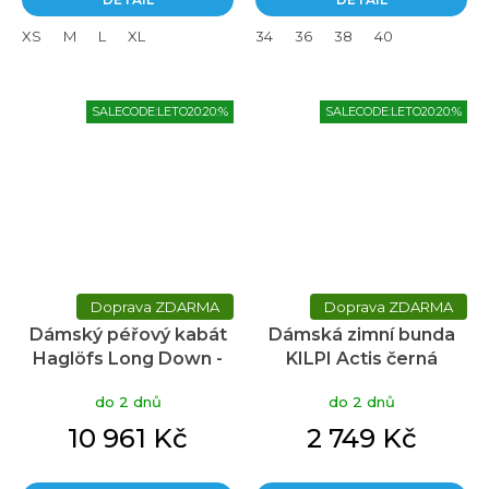
XS
M
L
XL
34
36
38
40
SALECODE:LETO20:20:%
SALECODE:LETO20:20:%
ZDARMA
ZDARMA
Dámský péřový kabát
Dámská zimní bunda
Haglöfs Long Down -
KILPI Actis černá
hnědá
do 2 dnů
do 2 dnů
10 961 Kč
2 749 Kč