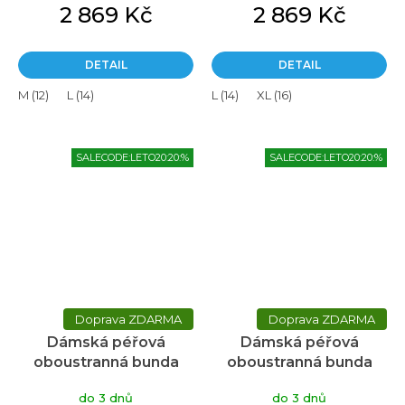
2 869 Kč
2 869 Kč
DETAIL
DETAIL
M (12)
L (14)
L (14)
XL (16)
SALECODE:LETO20:20:%
SALECODE:LETO20:20:%
ZDARMA
ZDARMA
Dámská péřová
Dámská péřová
oboustranná bunda
oboustranná bunda
MAC Polar Ws Light
MAC Polar black/grey
do 3 dnů
do 3 dnů
Petrol/Soft grey
ws