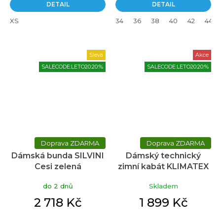
DETAIL
DETAIL
XS
34
36
38
40
42
44
Sleva
Akce
SALECODE:LETO20:20:%
SALECODE:LETO20:20:%
ZDARMA
ZDARMA
Dámská bunda SILVINI
Dámský technický
Cesi zelená
zimní kabát KLIMATEX
Aora1 černá
do 2 dnů
Skladem
2 718 Kč
1 899 Kč