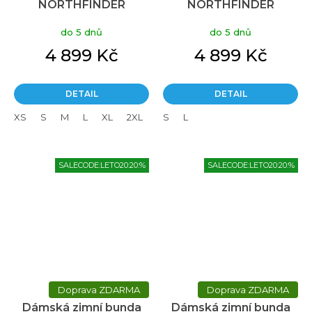
NORTHFINDER
NORTHFINDER
Rhiannon fialová
Rhiannon zelená
do 5 dnů
do 5 dnů
4 899 Kč
4 899 Kč
DETAIL
DETAIL
XS
S
M
L
XL
2XL
S
L
SALECODE:LETO20:20:%
SALECODE:LETO20:20:%
ZDARMA
ZDARMA
Dámská zimní bunda
Dámská zimní bunda