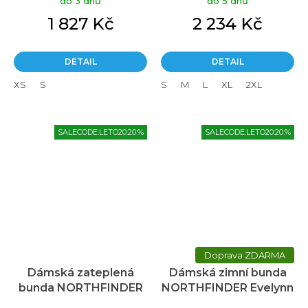
do 3 dnů
do 5 dnů
1 827 Kč
2 234 Kč
DETAIL
DETAIL
XS
S
S
M
L
XL
2XL
SALECODE:LETO20:20:%
SALECODE:LETO20:20:%
ZDARMA
Dámská zateplená
Dámská zimní bunda
bunda NORTHFINDER
NORTHFINDER Evelynn
Madilynn černá
černá