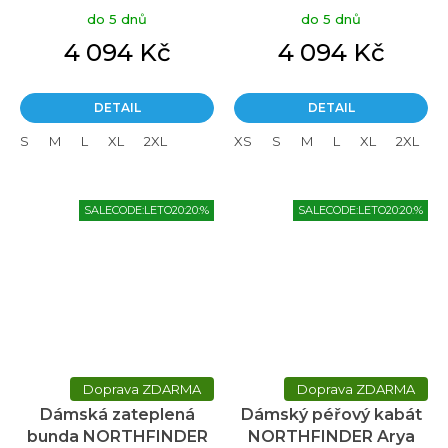
Raelynn modrá
Raelynn červená
do 5 dnů
do 5 dnů
4 094 Kč
4 094 Kč
DETAIL
DETAIL
S
M
L
XL
2XL
XS
S
M
L
XL
2XL
SALECODE:LETO20:20:%
SALECODE:LETO20:20:%
ZDARMA
ZDARMA
Dámská zateplená
Dámský péřový kabát
bunda NORTHFINDER
NORTHFINDER Arya