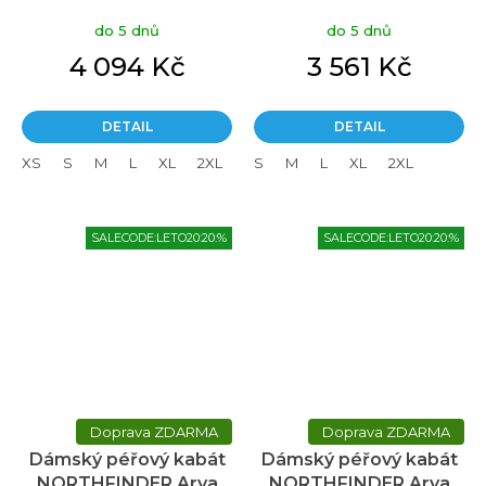
Raelynn černá
zelený
do 5 dnů
do 5 dnů
4 094 Kč
3 561 Kč
DETAIL
DETAIL
XS
S
M
L
XL
2XL
S
M
L
XL
2XL
SALECODE:LETO20:20:%
SALECODE:LETO20:20:%
ZDARMA
ZDARMA
Dámský péřový kabát
Dámský péřový kabát
NORTHFINDER Arya
NORTHFINDER Arya