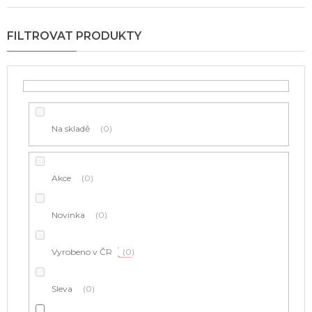
n
í
p
r
o
d
u
k
t
Na skladě
0
ů
Akce
0
Novinka
0
Vyrobeno v ČR
0
Sleva
0