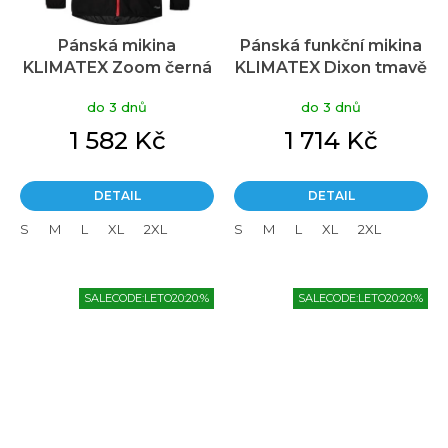
Pánská mikina
Pánská funkční mikina
KLIMATEX Zoom černá
KLIMATEX Dixon tmavě
modrá
do 3 dnů
do 3 dnů
1 582 Kč
1 714 Kč
DETAIL
DETAIL
S
M
L
XL
2XL
S
M
L
XL
2XL
SALECODE:LETO20:20:%
SALECODE:LETO20:20:%