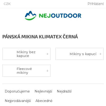
Přejít
CZK
Přihlášení
na
obsah
PÁNSKÁ MIKINA KLIMATEX ČERNÁ
Mikiny bez
Mikiny s kapucí
kapuce
Fleecové
mikiny
Ř
a
Doporučujeme
Nejlevnější
Nejdražší
z
Nejprodávanější
Abecedně
e