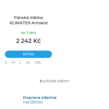
Pánská mikina
KLIMATEX Armand
černá
do 3 dnů
2 242 Kč
DETAIL
S
M
L
XL
XXL
9
položek celkem
O
v
l
á
Doprava zdarma
d
nad 2500Kč
a