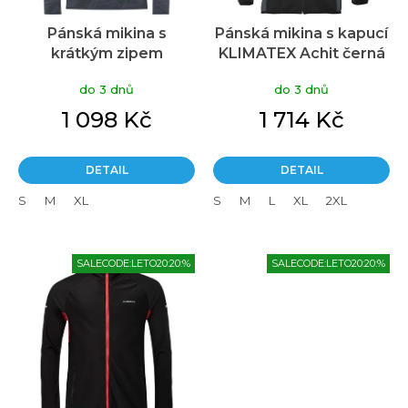
u
Pánská mikina s
Pánská mikina s kapucí
k
krátkým zipem
KLIMATEX Achit černá
t
KLIMATEX Isamu černá
ů
do 3 dnů
do 3 dnů
1 098 Kč
1 714 Kč
DETAIL
DETAIL
S
M
XL
S
M
L
XL
2XL
SALECODE:LETO20:20:%
SALECODE:LETO20:20:%