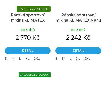
ZDARMA
Pánská sportovní
Pánská sportovní
mikina KLIMATEX
mikina KLIMATEX Manu
Snorre černé
černá
do 3 dnů
do 3 dnů
2 770 Kč
2 242 Kč
DETAIL
DETAIL
S
M
L
XL
2XL
S
M
L
XL
2XL
SALECODE:LETO20:20:%