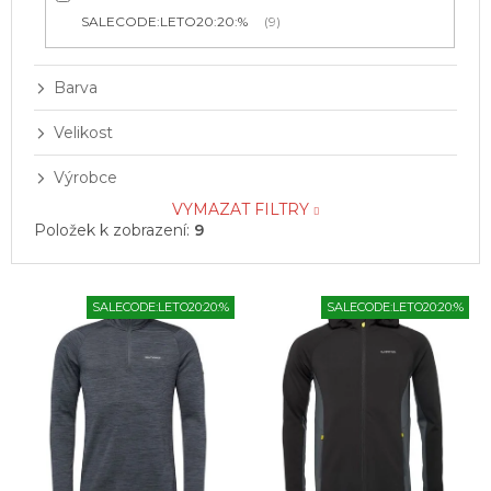
SALECODE:LETO20:20:%
9
Barva
Velikost
Výrobce
VYMAZAT FILTRY
Položek k zobrazení:
9
V
SALECODE:LETO20:20:%
SALECODE:LETO20:20:%
ý
p
i
s
p
r
o
d