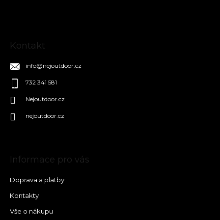
í
Kontakt
info
@
nejoutdoor.cz
732 341 581
Nejoutdoor.cz
nejoutdoor.cz
Informace pro vás
Doprava a platby
Kontakty
Vše o nákupu