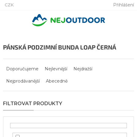
Přejít
CZK
Přihlášení
na
obsah
PÁNSKÁ PODZIMNÍ BUNDA LOAP ČERNÁ
Ř
a
Doporučujeme
Nejlevnější
Nejdražší
z
Nejprodávanější
Abecedně
e
n
í
p
r
o
d
u
k