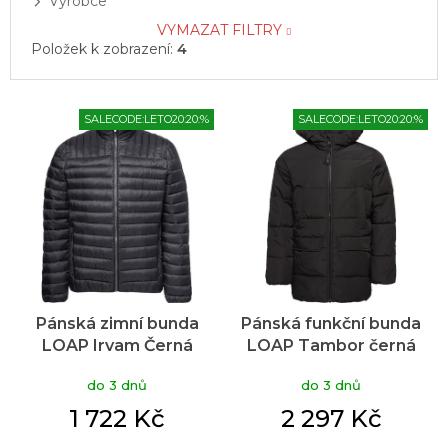
Výrobce
VYMAZAT FILTRY
Položek k zobrazení:
4
V
SALECODE:LETO20:20:%
SALECODE:LETO20:20:%
ý
p
i
s
p
r
o
d
u
Pánská zimní bunda
Pánská funkční bunda
k
LOAP Irvam Černá
LOAP Tambor černá
t
ů
do 3 dnů
do 3 dnů
1 722 Kč
2 297 Kč