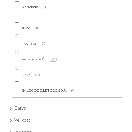
t
Na skladě
1
ů
Akce
1
Novinka
0
Vyrobeno v ČR
0
Sleva
0
SALECODE:LETO20:20:%
4
Barva
Velikost