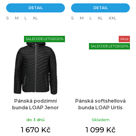
DETAIL
DETAIL
S
M
L
XL
S
M
L
XL
XXL
SALECODE:LETO20:20:%
Akce
SALECODE:LETO20:20:%
Pánská podzimní
Pánská softshellová
bunda LOAP Jenor
bunda LOAP Urtis
černá
černá
do 3 dnů
Skladem
1 670 Kč
1 099 Kč