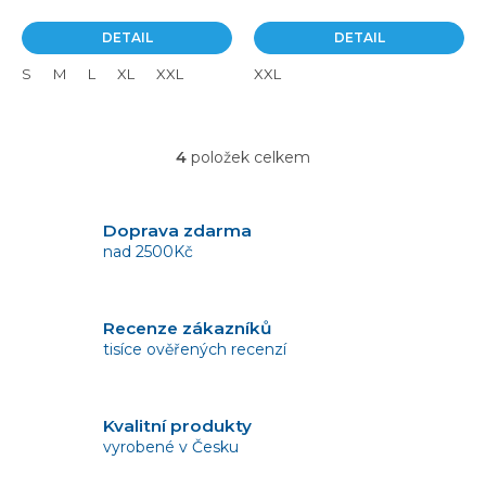
DETAIL
DETAIL
S
M
L
XL
XXL
XXL
4
položek celkem
O
v
l
á
Doprava zdarma
d
nad 2500Kč
a
c
í
Recenze zákazníků
p
tisíce ověřených recenzí
r
v
k
y
Kvalitní produkty
v
vyrobené v Česku
ý
p