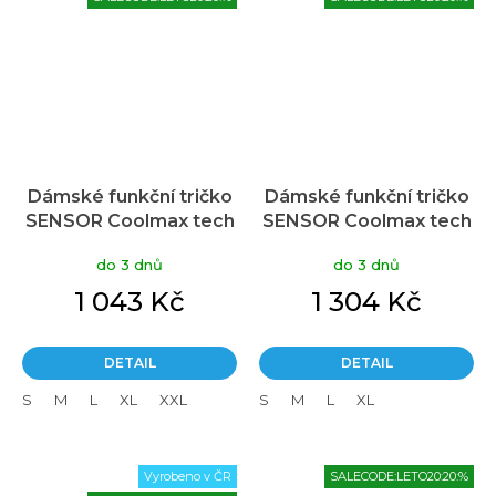
Dámské funkční tričko
Dámské funkční tričko
SENSOR Coolmax tech
SENSOR Coolmax tech
černá
černá
do 3 dnů
do 3 dnů
1 043 Kč
1 304 Kč
DETAIL
DETAIL
S
M
L
XL
XXL
S
M
L
XL
Vyrobeno v ČR
SALECODE:LETO20:20:%