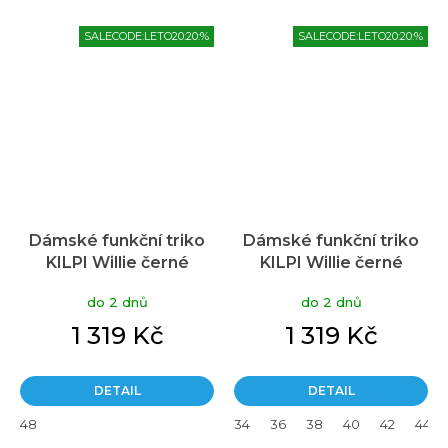
SALECODE:LETO20:20:%
SALECODE:LETO20:20:%
Dámské funkční triko
Dámské funkční triko
KILPI Willie černé
KILPI Willie černé
do 2 dnů
do 2 dnů
1 319 Kč
1 319 Kč
DETAIL
DETAIL
48
34
36
38
40
42
44