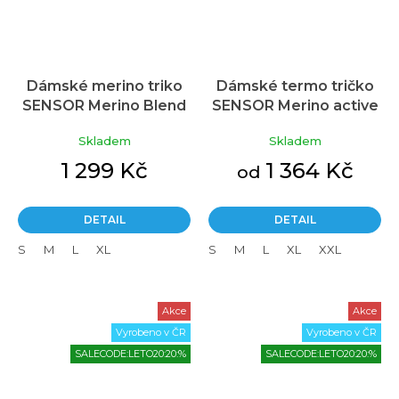
Dámské merino triko
Dámské termo tričko
SENSOR Merino Blend
SENSOR Merino active
Stone černé
černá
Skladem
Skladem
1 299 Kč
1 364 Kč
od
DETAIL
DETAIL
S
M
L
XL
S
M
L
XL
XXL
Akce
Akce
Vyrobeno v ČR
Vyrobeno v ČR
SALECODE:LETO20:20:%
SALECODE:LETO20:20:%