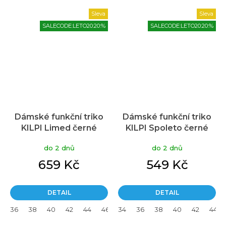
Sleva
Sleva
SALECODE:LETO20:20:%
SALECODE:LETO20:20:%
Dámské funkční triko
Dámské funkční triko
KILPI Limed černé
KILPI Spoleto černé
do 2 dnů
do 2 dnů
659 Kč
549 Kč
DETAIL
DETAIL
36
38
40
42
44
46
34
36
38
40
42
44