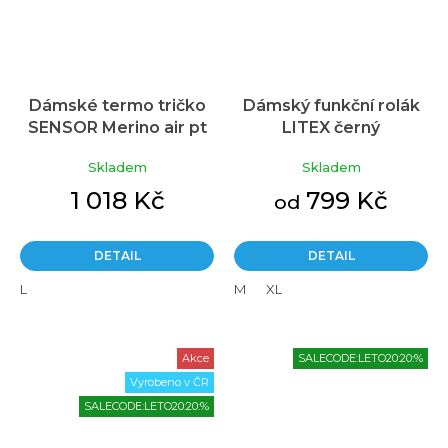
Dámské termo tričko
Dámský funkční rolák
SENSOR Merino air pt
LITEX černý
černá/vínová
Skladem
Skladem
1 018 Kč
799 Kč
od
DETAIL
DETAIL
L
M
XL
Akce
SALECODE:LETO20:20:%
Vyrobeno v ČR
SALECODE:LETO20:20:%