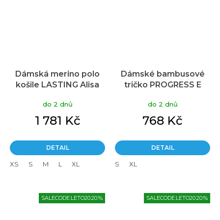
Dámská merino polo
Dámské bambusové
košile LASTING Alisa
tričko PROGRESS E
černá
Nkrz černá
do 2 dnů
do 2 dnů
1 781 Kč
768 Kč
DETAIL
DETAIL
XS
S
M
L
XL
S
XL
SALECODE:LETO20:20:%
SALECODE:LETO20:20:%