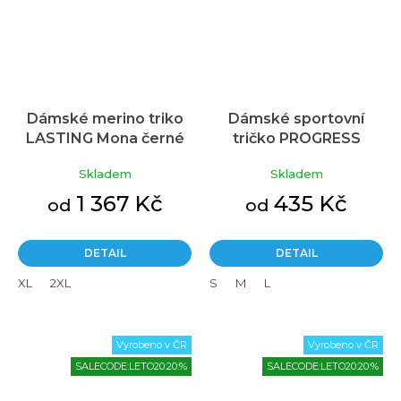
Dámské merino triko
Dámské sportovní
LASTING Mona černé
tričko PROGRESS
Raptoria černá
Skladem
Skladem
1 367 Kč
435 Kč
od
od
DETAIL
DETAIL
XL
2XL
S
M
L
Vyrobeno v ČR
Vyrobeno v ČR
SALECODE:LETO20:20:%
SALECODE:LETO20:20:%