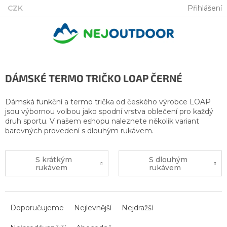
Přejít
CZK
Přihlášení
na
obsah
DÁMSKÉ TERMO TRIČKO LOAP ČERNÉ
Dámská funkční a termo trička od českého výrobce LOAP
jsou výbornou volbou jako spodní vrstva oblečení pro každý
druh sportu. V našem eshopu naleznete několik variant
barevných provedení s dlouhým rukávem.
S krátkým
S dlouhým
rukávem
rukávem
Ř
a
Doporučujeme
Nejlevnější
Nejdražší
z