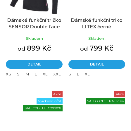
Dámské funkční tričko
Dámské funkční triko
SENSOR Double face
LITEX černé
černá
Skladem
Skladem
899 Kč
799 Kč
od
od
DETAIL
DETAIL
XS
S
M
L
XL
XXL
S
L
XL
Akce
Akce
Vyrobeno v ČR
SALECODE:LETO20:20:%
SALECODE:LETO20:20:%