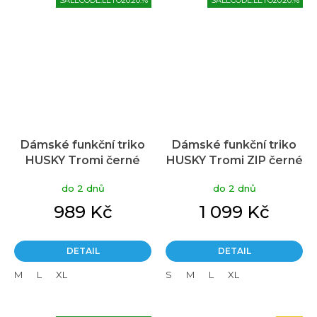
SALECODE:LETO20:20:%
SALECODE:LETO20:20:%
Dámské funkční triko
Dámské funkční triko
HUSKY Tromi černé
HUSKY Tromi ZIP černé
do 2 dnů
do 2 dnů
989 Kč
1 099 Kč
DETAIL
DETAIL
M
L
XL
S
M
L
XL