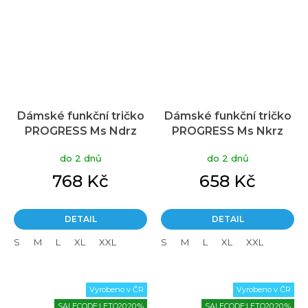
Dámské funkční tričko
Dámské funkční tričko
PROGRESS Ms Ndrz
PROGRESS Ms Nkrz
černá
černá
do 2 dnů
do 2 dnů
768 Kč
658 Kč
DETAIL
DETAIL
S
M
L
XL
XXL
S
M
L
XL
XXL
Vyrobeno v ČR
Vyrobeno v ČR
SALECODE:LETO20:20:%
SALECODE:LETO20:20:%