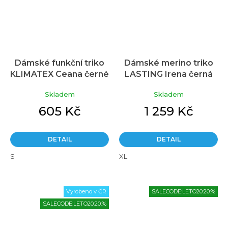
Dámské funkční triko
Dámské merino triko
KLIMATEX Ceana černé
LASTING Irena černá
Skladem
Skladem
605 Kč
1 259 Kč
DETAIL
DETAIL
S
XL
Vyrobeno v ČR
SALECODE:LETO20:20:%
SALECODE:LETO20:20:%