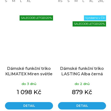
S
M
L
XL
XS
S
M
L
XL
2XL
SALECODE:LETO20:20:%
Vyrobeno v ČR
SALECODE:LETO20:20:%
Dámské funkční triko
Dámské funkční triko
KLIMATEX Miren světle
LASTING Alba černá
zelená
do 3 dnů
do 2 dnů
1 098 Kč
879 Kč
DETAIL
DETAIL