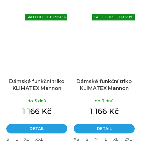
SALECODE:LETO20:20:%
SALECODE:LETO20:20:%
Dámské funkční triko
Dámské funkční triko
KLIMATEX Mannon
KLIMATEX Mannon
černé
červená
do 3 dnů
do 3 dnů
1 166 Kč
1 166 Kč
DETAIL
DETAIL
S
L
XL
XXL
XS
S
M
L
XL
2XL