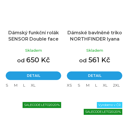
Dámský funkční rolák
Dámské bavlněné triko
SENSOR Double face
NORTHFINDER Iyana
černá
černé
Skladem
Skladem
650 Kč
561 Kč
od
od
DETAIL
DETAIL
S
M
L
XL
XS
S
M
L
XL
2XL
SALECODE:LETO20:20:%
Vyrobeno v ČR
SALECODE:LETO20:20:%