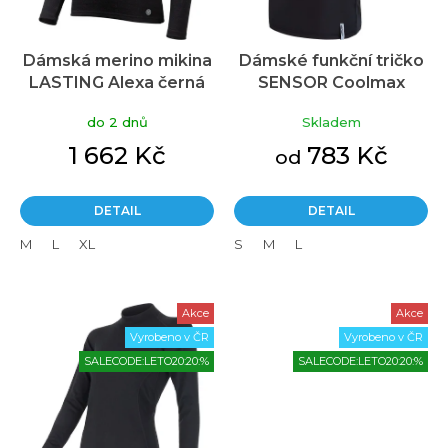
o
d
u
Dámská merino mikina
Dámské funkční tričko
k
LASTING Alexa černá
SENSOR Coolmax
t
impress černá/leaves
ů
do 2 dnů
Skladem
1 662 Kč
783 Kč
od
DETAIL
DETAIL
M
L
XL
S
M
L
Akce
Akce
Vyrobeno v ČR
Vyrobeno v ČR
SALECODE:LETO20:20:%
SALECODE:LETO20:20:%