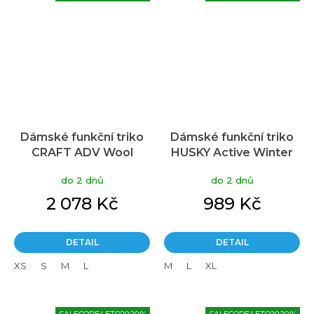
Dámské funkční triko
Dámské funkční triko
CRAFT ADV Wool
HUSKY Active Winter
Merino HZ - černá
Tromi černé
do 2 dnů
do 2 dnů
2 078 Kč
989 Kč
DETAIL
DETAIL
XS
S
M
L
M
L
XL