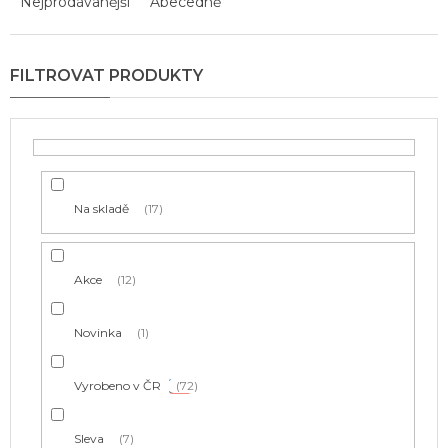
Nejprodávanější
Abecedně
e
n
í
p
r
o
d
u
k
t
Na skladě
17
ů
Akce
12
Novinka
1
Vyrobeno v ČR
72
Sleva
7