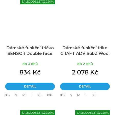
SALECODE:LETO20:20:%
Dámské funkční tričko
Dámské funkční triko
SENSOR Double face
CRAFT ADV SubZ Wool
černá
LS 3 - černá
do 3 dnů
do 2 dnů
834 Kč
2 078 Kč
DETAIL
DETAIL
XS
S
M
L
XL
XXL
XS
S
M
L
XL
SALECODE:LETO20:20:%
SALECODE:LETO20:20:%