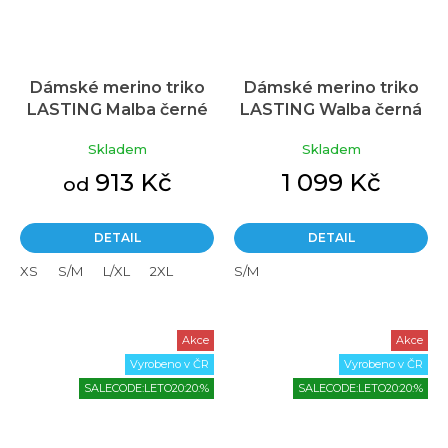
Dámské merino triko
Dámské merino triko
LASTING Malba černé
LASTING Walba černá
Skladem
Skladem
913 Kč
1 099 Kč
od
DETAIL
DETAIL
XS
S/M
L/XL
2XL
S/M
Akce
Akce
Vyrobeno v ČR
Vyrobeno v ČR
SALECODE:LETO20:20:%
SALECODE:LETO20:20:%