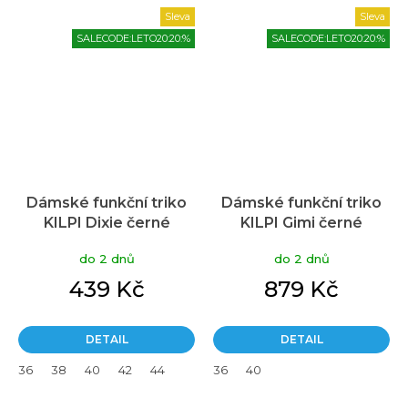
Sleva
Sleva
SALECODE:LETO20:20:%
SALECODE:LETO20:20:%
Dámské funkční triko
Dámské funkční triko
KILPI Dixie černé
KILPI Gimi černé
do 2 dnů
do 2 dnů
439 Kč
879 Kč
DETAIL
DETAIL
36
38
40
42
44
36
40