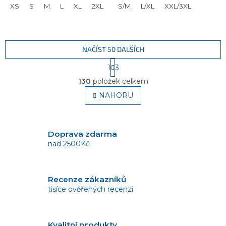
XS
S
M
L
XL
2XL
S/M
L/XL
XXL/3XL
NAČÍST 50 DALŠÍCH
S
1
3
t
O
r
130
položek celkem
v
á
l
NAHORU
n
á
k
o
d
v
a
á
c
Doprava zdarma
n
í
nad 2500Kč
í
p
r
v
Recenze zákazníků
k
tisíce ověřených recenzí
y
v
ý
p
Kvalitní produkty