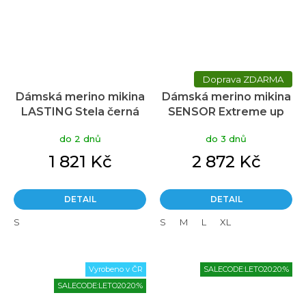
ZDARMA
Dámská merino mikina
Dámská merino mikina
LASTING Stela černá
SENSOR Extreme up
černá/port red
do 2 dnů
do 3 dnů
1 821 Kč
2 872 Kč
DETAIL
DETAIL
S
S
M
L
XL
Vyrobeno v ČR
SALECODE:LETO20:20:%
SALECODE:LETO20:20:%