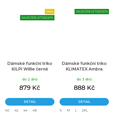
Sleva
SALECODE:LETO20:20:%
SALECODE:LETO20:20:%
Dámské funkční triko
Dámské funkční triko
KILPI Willie černé
KLIMATEX Ambra
černé
do 2 dnů
do 3 dnů
879 Kč
888 Kč
DETAIL
DETAIL
40
42
44
46
S
M
L
2XL