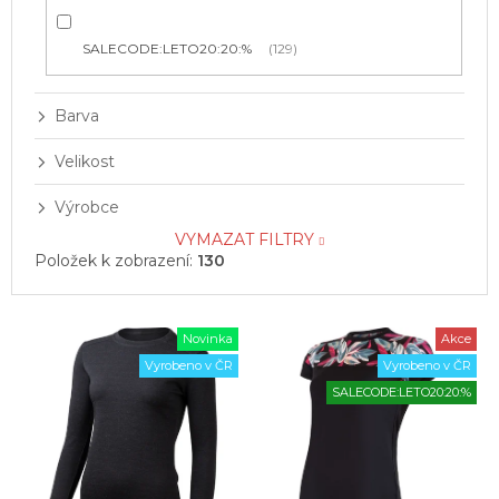
SALECODE:LETO20:20:%
129
Barva
Velikost
Výrobce
VYMAZAT FILTRY
Položek k zobrazení:
130
V
Novinka
Akce
ý
Vyrobeno v ČR
Vyrobeno v ČR
p
SALECODE:LETO20:20:%
i
s
p
r