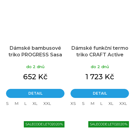
Dámské bambusové
Dámské funkční termo
triko PROGRESS Sasa
triko CRAFT Active
Citybike černé
Extreme X LS - černá
do 2 dnů
do 2 dnů
652 Kč
1 723 Kč
DETAIL
DETAIL
S
M
L
XL
XXL
XS
S
M
L
XL
XXL
SALECODE:LETO20:20:%
SALECODE:LETO20:20:%