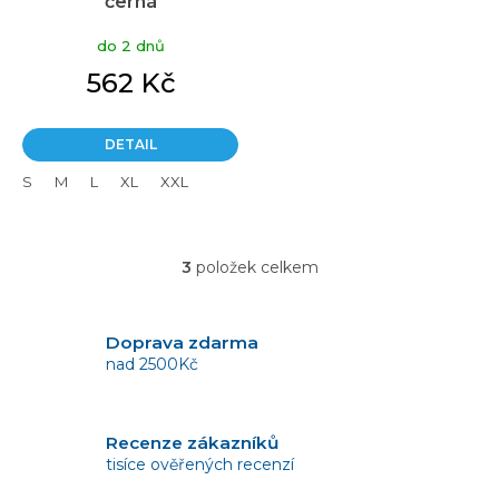
černá
do 2 dnů
562 Kč
DETAIL
S
M
L
XL
XXL
3
položek celkem
O
v
l
á
Doprava zdarma
d
nad 2500Kč
a
c
í
Recenze zákazníků
p
tisíce ověřených recenzí
r
v