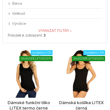
Barva
Velikost
Výrobce
VYMAZAT FILTRY
Položek k zobrazení:
3
V
Vyrobeno v ČR
Vyrobeno v ČR
ý
SALECODE:LETO20:20:%
SALECODE:LETO20:20:%
p
i
s
p
r
o
d
u
Dámské funkční tílko
Dámská košilka LITEX
k
LITEX termo černé
černá
t