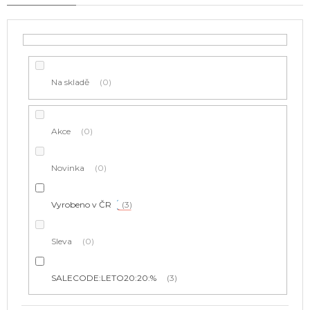
r
o
d
u
k
t
Na skladě
0
ů
Akce
0
Novinka
0
Vyrobeno v ČR
3
Sleva
0
SALECODE:LETO20:20:%
3