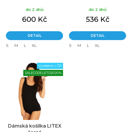
ů
do 2 dnů
do 2 dnů
600 Kč
536 Kč
DETAIL
DETAIL
S
M
L
XL
S
M
L
XL
Vyrobeno v ČR
SALECODE:LETO20:20:%
Dámská košilka LITEX