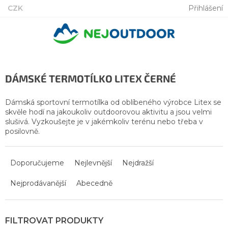
Přejít
CZK
Přihlášení
na
obsah
DÁMSKÉ TERMOTÍLKO LITEX ČERNÉ
Dámská sportovní termotílka od oblíbeného výrobce Litex se
skvěle hodí na jakoukoliv outdoorovou aktivitu a jsou velmi
slušivá. Vyzkoušejte je v jakémkoliv terénu nebo třeba v
posilovně.
Ř
a
Doporučujeme
Nejlevnější
Nejdražší
z
Nejprodávanější
Abecedně
e
n
í
p