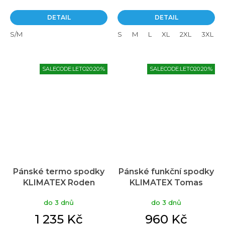
DETAIL
DETAIL
S/M
S
M
L
XL
2XL
3XL
SALECODE:LETO20:20:%
SALECODE:LETO20:20:%
Pánské termo spodky
Pánské funkční spodky
KLIMATEX Roden
KLIMATEX Tomas
Thermocool Air černé
černé
do 3 dnů
do 3 dnů
1 235 Kč
960 Kč