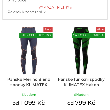
Výrobce
VYMAZAT FILTRY
Položek k zobrazení:
7
V
Akce
Akce
ý
SALECODE:LETO20:20:%
SALECODE:LETO20:20:%
p
i
s
p
r
o
d
u
Pánské Merino Blend
Pánské funkční spodky
k
spodky KLIMATEX
KLIMATEX Hakon
t
Tashun tmavě modrá
černé
ů
Skladem
Skladem
1 099 Kč
799 Kč
od
od