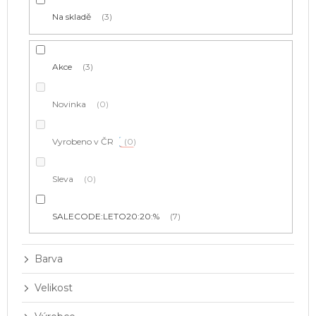
t
Na skladě
3
ů
Akce
3
Novinka
0
Vyrobeno v ČR
0
Sleva
0
SALECODE:LETO20:20:%
7
Barva
Velikost