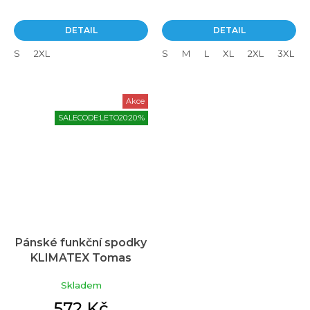
DETAIL
DETAIL
S
2XL
S
M
L
XL
2XL
3XL
Akce
SALECODE:LETO20:20:%
Pánské funkční spodky
KLIMATEX Tomas
černá
Skladem
572 Kč