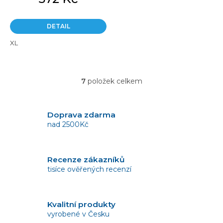
DETAIL
XL
7
položek celkem
O
v
l
á
Doprava zdarma
d
nad 2500Kč
a
c
í
Recenze zákazníků
p
tisíce ověřených recenzí
r
v
k
y
Kvalitní produkty
v
vyrobené v Česku
ý