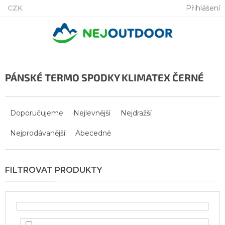
Přejít
CZK
Přihlášení
na
obsah
PÁNSKÉ TERMO SPODKY KLIMATEX ČERNÉ
Ř
a
Doporučujeme
Nejlevnější
Nejdražší
z
Nejprodávanější
Abecedně
e
n
í
p
r
o
d
u
k