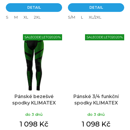
DETAIL
DETAIL
S
M
XL
2XL
S/M
L
XL/2XL
SALECODE:LETO20:20:%
SALECODE:LETO20:20:%
Pánské bezešvé
Pánské 3/4 funkční
spodky KLIMATEX
spodky KLIMATEX
Mardum černá/zelená
Doner černé
do 3 dnů
do 3 dnů
1 098 Kč
1 098 Kč