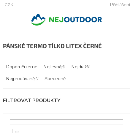
Přejít
CZK
Přihlášení
na
obsah
PÁNSKÉ TERMO TÍLKO LITEX ČERNÉ
Ř
a
Doporučujeme
Nejlevnější
Nejdražší
z
Nejprodávanější
Abecedně
e
n
í
p
r
o
d
u
k