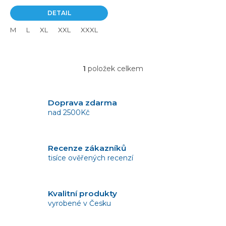
5
DETAIL
hvězdiček.
M
L
XL
XXL
XXXL
1
položek celkem
O
v
l
á
Doprava zdarma
d
nad 2500Kč
a
c
í
Recenze zákazníků
p
tisíce ověřených recenzí
r
v
k
y
Kvalitní produkty
v
vyrobené v Česku
ý
p