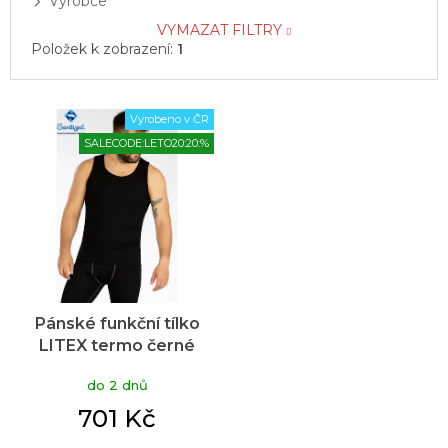
Výrobce
VYMAZAT FILTRY
Položek k zobrazení:
1
V
Vyrobeno v ČR
ý
SALECODE:LETO20:20:%
p
i
s
p
r
o
d
u
Pánské funkční tílko
k
LITEX termo černé
t
Průměrné
hodnocení
ů
do 2 dnů
produktu
je
701 Kč
5,0
z