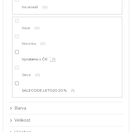
t
Na skladě
0
ů
Akce
0
Novinka
0
Vyrobeno v ČR
1
Sleva
0
SALECODE:LETO20:20:%
1
Barva
Velikost