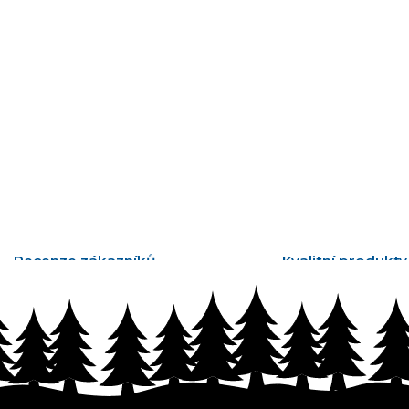
Recenze zákazníků
Kvalitní produkty
tisíce ověřených recenzí
vyrobené v Česku