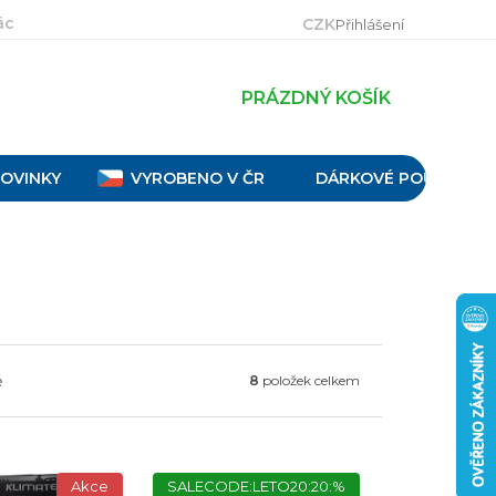
ácení, výměna a reklamace
Velikostní tabulky
Obch
CZK
Přihlášení
PRÁZDNÝ KOŠÍK
OVINKY
VYROBENO V ČR
DÁRKOVÉ POUKAZY
ě
8
položek celkem
Akce
SALECODE:LETO20:20:%