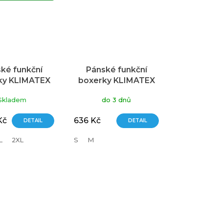
ké funkční
Pánské funkční
ky KLIMATEX
boxerky KLIMATEX
 černá, XL
Bax Mid černé
Skladem
do 3 dnů
Kč
636 Kč
DETAIL
DETAIL
L
2XL
S
M