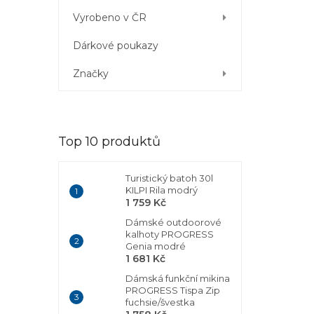
Vyrobeno v ČR
Dárkové poukazy
Značky
Top 10 produktů
Turistický batoh 30l
KILPI Rila modrý
1 759 Kč
Dámské outdoorové
kalhoty PROGRESS
Genia modré
1 681 Kč
Dámská funkční mikina
PROGRESS Tispa Zip
fuchsie/švestka