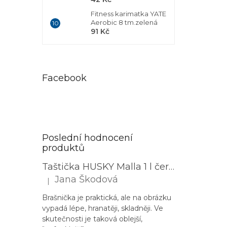
Fitness karimatka YATE
Aerobic 8 tm.zelená
91 Kč
Facebook
Poslední hodnocení
produktů
Taštička HUSKY Malla 1 l černá
Jana Škodová
|
Hodnocení produktu je 3 z 5 hvězdiček.
Brašnička je praktická, ale na obrázku
vypadá lépe, hranatěji, skladněji. Ve
skutečnosti je taková oblejší,