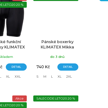
E:LETO20:20:%
ké funkční
Pánské boxerky
ky KLIMATEX
KLIMATEX Mikka
Long černá
modrá
Skladem
do 3 dnů
Kč
740 Kč
DETAIL
DETAIL
L
XL
XXL
S
M
L
XL
2XL
Akce
SALECODE:LETO20:20:%
E:LETO20:20:%