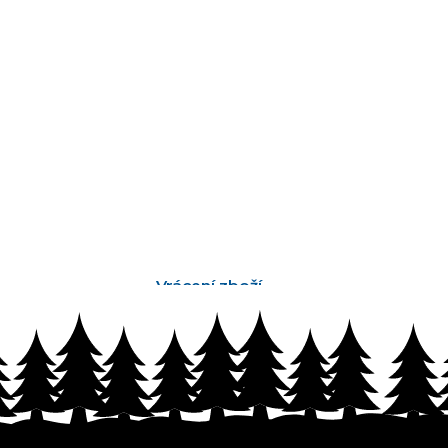
Vrácení zboží
bez problémů do 14 dnů