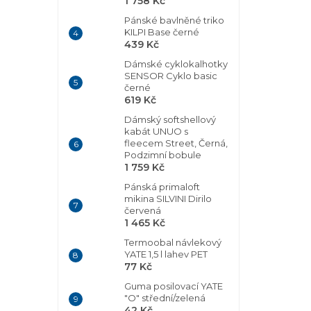
1 758 Kč
Pánské bavlněné triko
KILPI Base černé
439 Kč
Dámské cyklokalhotky
SENSOR Cyklo basic
černé
619 Kč
Dámský softshellový
kabát UNUO s
fleecem Street, Černá,
Podzimní bobule
1 759 Kč
Pánská primaloft
mikina SILVINI Dirilo
červená
1 465 Kč
Termoobal návlekový
YATE 1,5 l lahev PET
77 Kč
Guma posilovací YATE
"O" střední/zelená
42 Kč