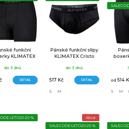
SALECOD
nské funkční
Pánské funkční slipy
Páns
erky KLIMATEX
KLIMATEX Cristo
boxer
Bax černá
černá
Bax 
do 3 dnů
do 3 dnů
č
517 Kč
514 
DETAIL
DETAIL
od
S
M
S
M
ODE:LETO20:20:%
Akce
SALECODE:LETO20:20:%
SALECOD