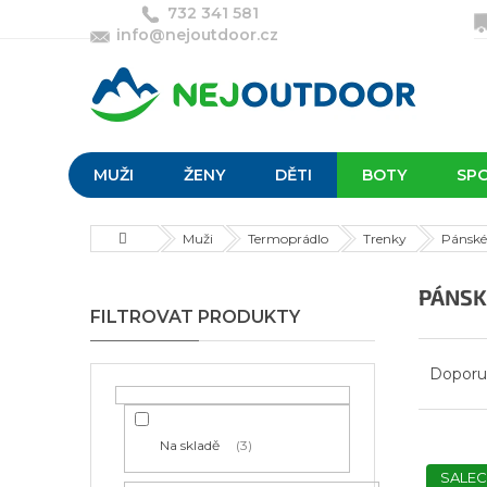
Přejít
732 341 581
na
info@nejoutdoor.cz
obsah
MUŽI
ŽENY
DĚTI
BOTY
SP
Domů
Muži
Termoprádlo
Trenky
Pánské
P
PÁNSK
o
s
Ř
t
a
Doporu
r
z
a
e
n
n
Na skladě
3
V
n
í
ý
SALEC