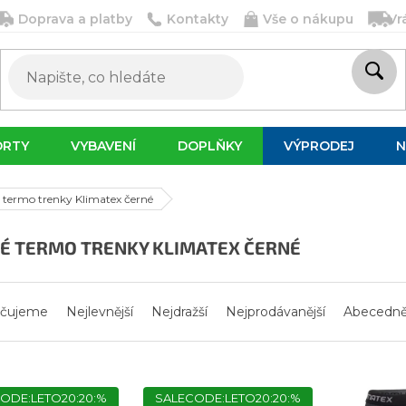
Doprava a platby
Kontakty
Vše o nákupu
Vr
ORTY
VYBAVENÍ
DOPLŇKY
VÝPRODEJ
N
 termo trenky Klimatex černé
É TERMO TRENKY KLIMATEX ČERNÉ
čujeme
Nejlevnější
Nejdražší
Nejprodávanější
Abecedn
ODE:LETO20:20:%
SALECODE:LETO20:20:%