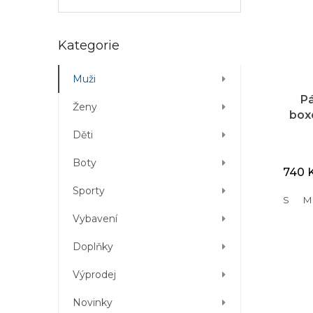
Přeskočit
Kategorie
kategorie
Muži
Pá
Ženy
box
Děti
Boty
740 
Sporty
S
M
Vybavení
Doplňky
Výprodej
Novinky