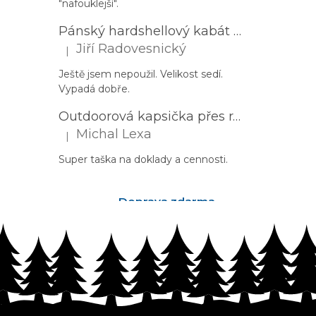
"nafouklejší".
Pánský hardshellový kabát HUSKY Nestia M zelený
Jiří Radovesnický
|
Hodnocení produktu je 5 z 5 hvězdiček.
Ještě jsem nepoužil. Velikost sedí.
Vypadá dobře.
Outdoorová kapsička přes rameno PROGRESS Corss Body černá
Michal Lexa
|
Hodnocení produktu je 5 z 5 hvězdiček.
Super taška na doklady a cennosti.
Doprava zdarma
nad 2500Kč
Z