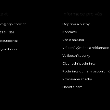
takt
Informace pro vás
nfo
@
nejoutdoor.cz
Doprava a platby
Kontakty
32 341 581
Vše o nákupu
ejoutdoor.cz
Vrácení, výměna a reklamace
ejoutdoor.cz
Velikostní tabulky
Obchodní podmínky
Podmínky ochrany osobních 
Prodávané značky
Napište nám