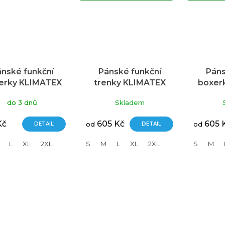
nské funkční
Pánské funkční
Páns
erky KLIMATEX
trenky KLIMATEX
boxer
Rune šedé
Rune mid Silktouch
Rune
do 3 dnů
Skladem
černé
Kč
605 Kč
605 
DETAIL
od
DETAIL
od
L
XL
2XL
S
M
L
XL
2XL
S
M
O
v
l
á
d