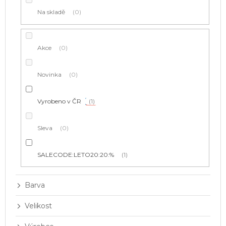
t
Na skladě
0
ů
Akce
0
Novinka
0
Vyrobeno v ČR
1
Sleva
0
SALECODE:LETO20:20:%
1
Barva
Velikost