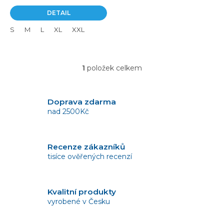
DETAIL
S
M
L
XL
XXL
1
položek celkem
O
v
l
á
Doprava zdarma
d
nad 2500Kč
a
c
í
Recenze zákazníků
p
tisíce ověřených recenzí
r
v
k
y
Kvalitní produkty
v
vyrobené v Česku
ý
p