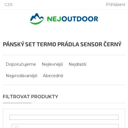
Přejít
CZK
Přihlášení
na
obsah
PÁNSKÝ SET TERMO PRÁDLA SENSOR ČERNÝ
Ř
a
Doporučujeme
Nejlevnější
Nejdražší
z
Nejprodávanější
Abecedně
e
n
í
p
r
o
d
u
k