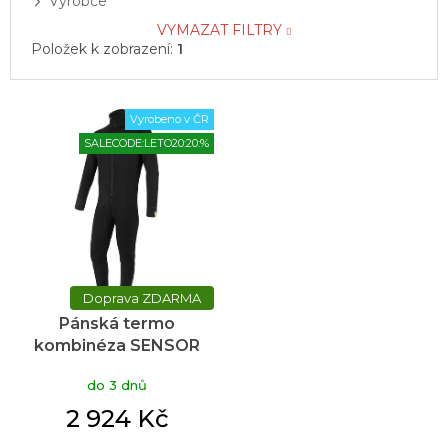
Výrobce
VYMAZAT FILTRY
Položek k zobrazení:
1
V
Vyrobeno v ČR
ý
SALECODE:LETO20:20:%
p
i
s
p
r
o
d
ZDARMA
u
Pánská termo
k
kombinéza SENSOR
t
Merino df černá
ů
do 3 dnů
2 924 Kč