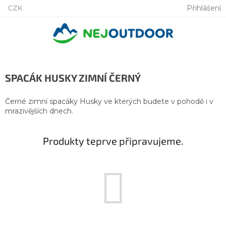
Přejít
CZK
Přihlášení
na
obsah
SPACÁK HUSKY ZIMNÍ ČERNÝ
Černé zimní spacáky Husky ve kterých budete v pohodě i v
mrazivějších dnech.
Produkty teprve připravujeme.