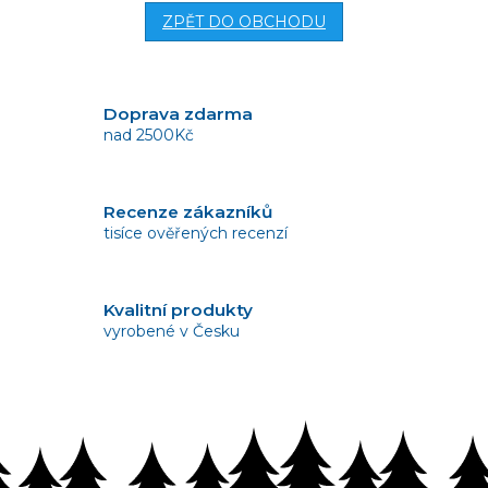
ZPĚT DO OBCHODU
Doprava zdarma
nad 2500Kč
Recenze zákazníků
tisíce ověřených recenzí
Kvalitní produkty
vyrobené v Česku
Vrácení zboží
bez problémů do 14 dnů