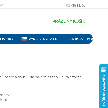
ácení, výměna a reklamace
Velikostní tabulky
Obch
CZK
Přihlášení
PRÁZDNÝ KOŠÍK
OVINKY
VYROBENO V ČR
DÁRKOVÉ POUKAZY
nů barev a střihů. Na našem eshopu je naleznete
eecové
kiny