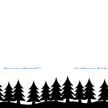
Recenze zákazníků
Kvalitní produkty
tisíce ověřených recenzí
vyrobené v Česku