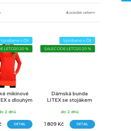
ě
4
položek celkem
Vyrobeno v ČR
Vyrobeno v ČR
E:LETO20:20:%
SALECODE:LETO20:20:%
é mikinové
Dámská bunda
TEX s dlouhým
LITEX se stojákem
em červené
do 2 dnů
do 2 dnů
č
1 809 Kč
DETAIL
DETAIL