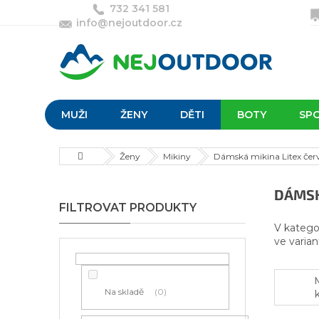
Přejít
732 341 581
na
info@nejoutdoor.cz
obsah
MUŽI
ŽENY
DĚTI
BOTY
SP
Domů
Ženy
Mikiny
Dámská mikina Litex čer
P
DÁMSK
o
s
V katego
t
ve varian
r
a
n
Na skladě
0
n