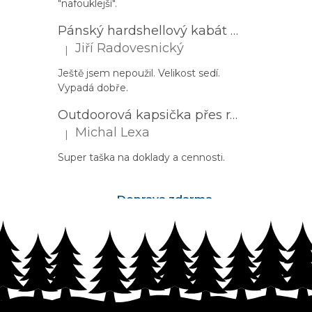
"nafouklejší".
Pánský hardshellový kabát HUSKY Nestia M zelený
Jiří Radovesnický
|
Hodnocení produktu je 5 z 5 hvězdiček.
Ještě jsem nepoužil. Velikost sedí.
Vypadá dobře.
Outdoorová kapsička přes rameno PROGRESS Corss Body černá
Michal Lexa
|
Hodnocení produktu je 5 z 5 hvězdiček.
Super taška na doklady a cennosti.
Doprava zdarma
nad 2500Kč
Z