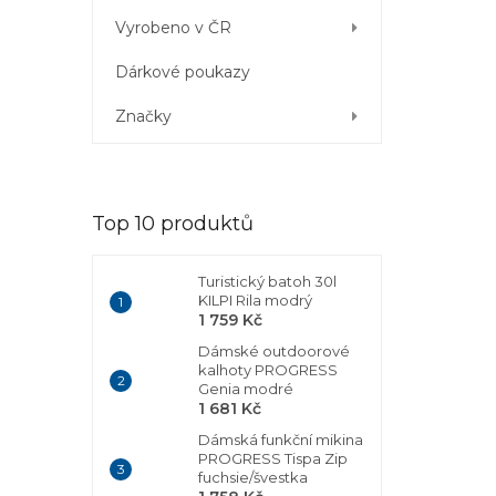
Vyrobeno v ČR
Dárkové poukazy
Značky
Top 10 produktů
Turistický batoh 30l
KILPI Rila modrý
1 759 Kč
Dámské outdoorové
kalhoty PROGRESS
Genia modré
1 681 Kč
Dámská funkční mikina
PROGRESS Tispa Zip
fuchsie/švestka