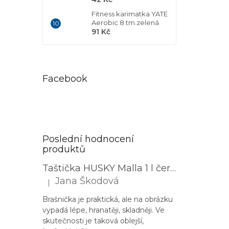
Fitness karimatka YATE
Aerobic 8 tm.zelená
91 Kč
Facebook
Poslední hodnocení
produktů
Taštička HUSKY Malla 1 l černá
Jana Škodová
|
Hodnocení produktu je 3 z 5 hvězdiček.
Brašnička je praktická, ale na obrázku
vypadá lépe, hranatěji, skladněji. Ve
skutečnosti je taková oblejší,