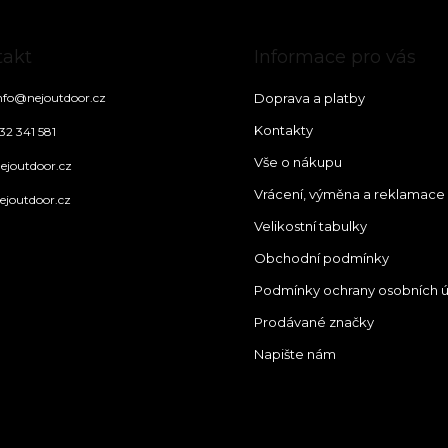
takt
Informace pro vás
nfo
@
nejoutdoor.cz
Doprava a platby
Kontakty
32 341 581
Vše o nákupu
ejoutdoor.cz
Vrácení, výměna a reklamace
ejoutdoor.cz
Velikostní tabulky
Obchodní podmínky
Podmínky ochrany osobních 
Prodávané značky
Napište nám