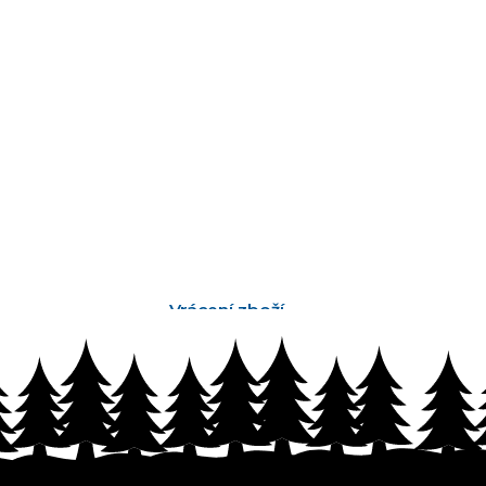
Vrácení zboží
bez problémů do 14 dnů