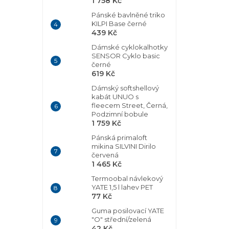
1 758 Kč
Pánské bavlněné triko
KILPI Base černé
439 Kč
Dámské cyklokalhotky
SENSOR Cyklo basic
černé
619 Kč
Dámský softshellový
kabát UNUO s
fleecem Street, Černá,
Podzimní bobule
1 759 Kč
Pánská primaloft
mikina SILVINI Dirilo
červená
1 465 Kč
Termoobal návlekový
YATE 1,5 l lahev PET
77 Kč
Guma posilovací YATE
"O" střední/zelená
42 Kč