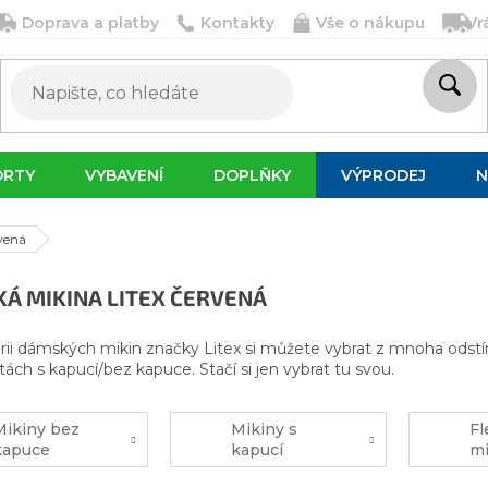
Doprava a platby
Kontakty
Vše o nákupu
Vr
ORTY
VYBAVENÍ
DOPLŇKY
VÝPRODEJ
N
vená
Á MIKINA LITEX ČERVENÁ
rii dámských mikin značky Litex si můžete vybrat z mnoha odstí
tách s kapucí/bez kapuce. Stačí si jen vybrat tu svou.
Mikiny bez
Mikiny s
Fl
kapuce
kapucí
mi