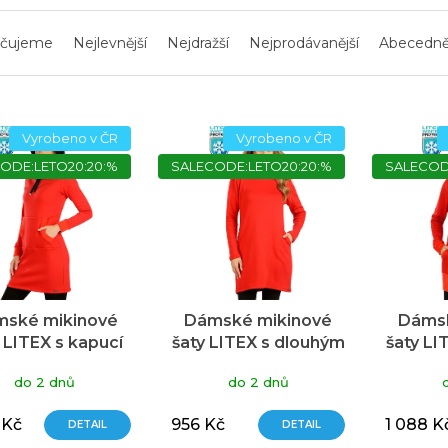
čujeme
Nejlevnější
Nejdražší
Nejprodávanější
Abecedn
Vyrobeno v ČR
Vyrobeno v ČR
ODE:LETO20:20:%
SALECODE:LETO20:20:%
SALECOD
ské mikinové
Dámské mikinové
Dámsk
 LITEX s kapucí
šaty LITEX s dlouhým
šaty LI
červené
rukávem červené
rukáv
do 2 dnů
do 2 dnů
 Kč
956 Kč
1 088 K
DETAIL
DETAIL