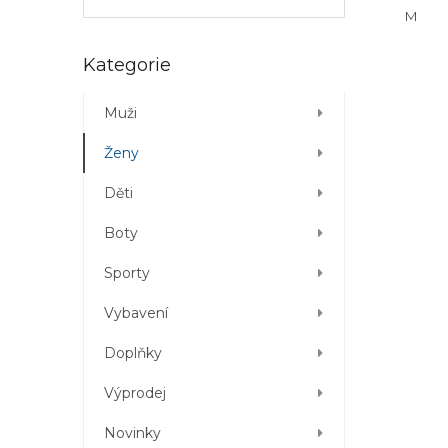
M
Přeskočit
Kategorie
kategorie
Muži
Ženy
Děti
Boty
Sporty
Vybavení
Doplňky
Výprodej
Novinky