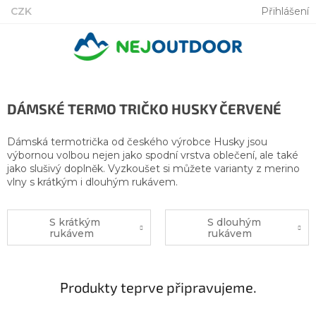
Přejít
CZK
Přihlášení
na
obsah
DÁMSKÉ TERMO TRIČKO HUSKY ČERVENÉ
Dámská termotrička od českého výrobce Husky jsou
výbornou volbou nejen jako spodní vrstva oblečení, ale také
jako slušivý doplněk. Vyzkoušet si můžete varianty z merino
vlny s krátkým i dlouhým rukávem.
S krátkým
S dlouhým
rukávem
rukávem
Produkty teprve připravujeme.