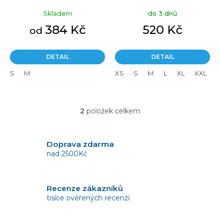
červené
ů
Skladem
do 3 dnů
384 Kč
520 Kč
od
DETAIL
DETAIL
S
M
XS
S
M
L
XL
XXL
2
položek celkem
O
v
l
á
Doprava zdarma
d
nad 2500Kč
a
c
í
Recenze zákazníků
p
tisíce ověřených recenzí
r
v
k