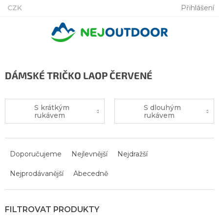
Přejít
CZK
Přihlášení
na
obsah
DÁMSKÉ TRIČKO LAOP ČERVENÉ
S krátkým
S dlouhým
rukávem
rukávem
Ř
a
Doporučujeme
Nejlevnější
Nejdražší
z
Nejprodávanější
Abecedně
e
n
í
p
r