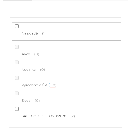
o
d
u
k
t
Na skladě
1
ů
Akce
0
Novinka
0
Vyrobeno v ČR
0
Sleva
0
SALECODE:LETO20:20:%
2