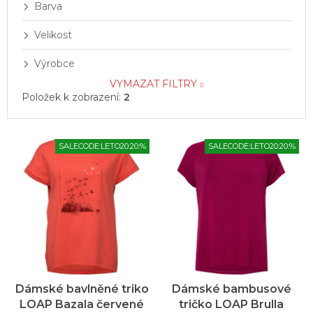
Barva
Velikost
Výrobce
VYMAZAT FILTRY
Položek k zobrazení:
2
V
SALECODE:LETO20:20:%
SALECODE:LETO20:20:%
ý
p
i
s
p
r
o
d
u
Dámské bavlněné triko
Dámské bambusové
k
LOAP Bazala červené
tričko LOAP Brulla
t