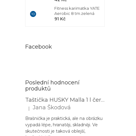
Fitness karimatka YATE
Aerobic 8 tm.zelená
91 Kč
Facebook
Poslední hodnocení
produktů
Taštička HUSKY Malla 1 l černá
Jana Škodová
|
Hodnocení produktu je 3 z 5 hvězdiček.
Brašnička je praktická, ale na obrázku
vypadá lépe, hranatěji, skladněji. Ve
skutečnosti je taková oblejší,