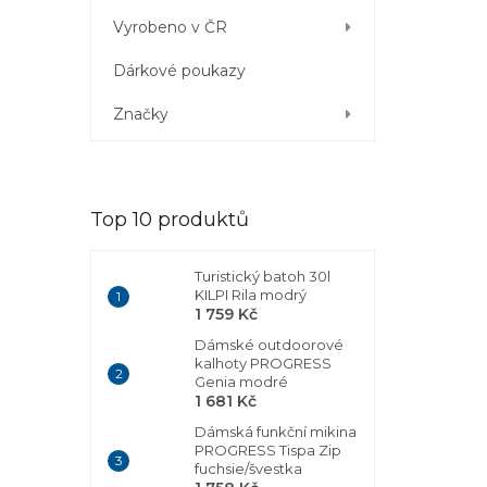
Vyrobeno v ČR
Dárkové poukazy
Značky
Top 10 produktů
Turistický batoh 30l
KILPI Rila modrý
1 759 Kč
Dámské outdoorové
kalhoty PROGRESS
Genia modré
1 681 Kč
Dámská funkční mikina
PROGRESS Tispa Zip
fuchsie/švestka