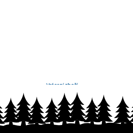
Vrácení zboží
bez problémů do 14 dnů