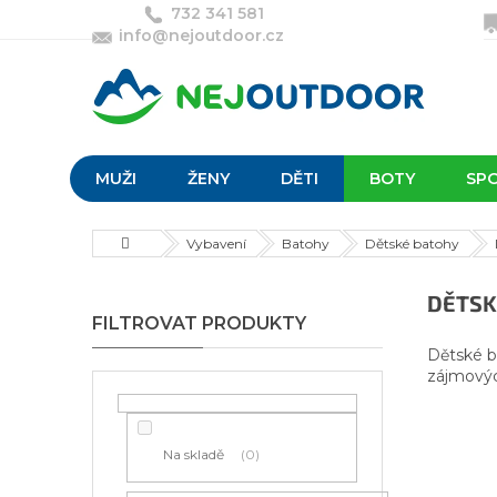
Přejít
732 341 581
na
info@nejoutdoor.cz
obsah
MUŽI
ŽENY
DĚTI
BOTY
SP
Domů
Vybavení
Batohy
Dětské batohy
P
DĚTSK
o
s
Dětské b
t
zájmovýc
r
a
n
Na skladě
0
n