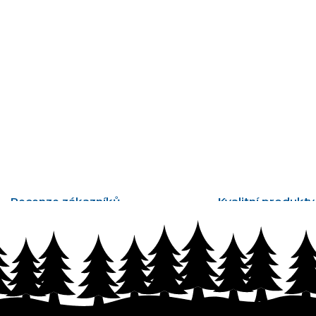
Recenze zákazníků
Kvalitní produkty
tisíce ověřených recenzí
vyrobené v Česku