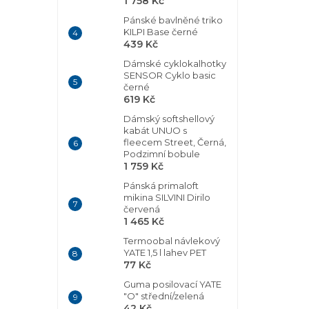
1 758 Kč
Pánské bavlněné triko
KILPI Base černé
439 Kč
Dámské cyklokalhotky
SENSOR Cyklo basic
černé
619 Kč
Dámský softshellový
kabát UNUO s
fleecem Street, Černá,
Podzimní bobule
1 759 Kč
Pánská primaloft
mikina SILVINI Dirilo
červená
1 465 Kč
Termoobal návlekový
YATE 1,5 l lahev PET
77 Kč
Guma posilovací YATE
"O" střední/zelená
42 Kč