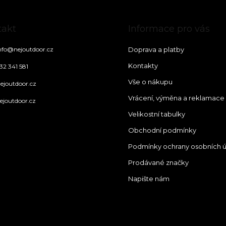
takt
Informace pro vás
nfo
@
nejoutdoor.cz
Doprava a platby
Kontakty
32 341 581
Vše o nákupu
ejoutdoor.cz
Vrácení, výměna a reklamace
ejoutdoor.cz
Velikostní tabulky
Obchodní podmínky
Podmínky ochrany osobních 
Prodávané značky
Napište nám