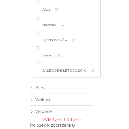
í
p
Akce
0
a
n
e
Novinka
0
l
Vyrobeno v ČR
0
Sleva
0
SALECODE:LETO20:20:%
0
Barva
Velikost
Výrobce
VYMAZAT FILTRY
Položek k zobrazení:
0