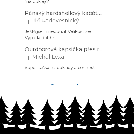
"nafouklejší".
Pánský hardshellový kabát HUSKY Nestia M zelený
Jiří Radovesnický
|
Hodnocení produktu je 5 z 5 hvězdiček.
Ještě jsem nepoužil. Velikost sedí.
Vypadá dobře.
Outdoorová kapsička přes rameno PROGRESS Corss Body černá
Michal Lexa
|
Hodnocení produktu je 5 z 5 hvězdiček.
Super taška na doklady a cennosti.
Doprava zdarma
nad 2500Kč
Z