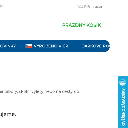
ácení, výměna a reklamace
Velikostní tabulky
Obch
CZK
Přihlášení
PRÁZDNÝ KOŠÍK
OVINKY
VYROBENO V ČR
DÁRKOVÉ POUKAZY
a tábory, školní výlety nebo na cesty do
ujeme.