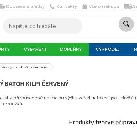
Doprava a platby
Kontakty
Vše o nákupu
Vr
ORTY
VYBAVENÍ
DOPLŇKY
VÝPRODEJ
N
Dětský batoh Kilpi červený
Ý BATOH KILPI ČERVENÝ
atohy přizpůsobené na malou výšku vašich ratolestí jsou skvělé n
h kroužků.
Produkty teprve připrav