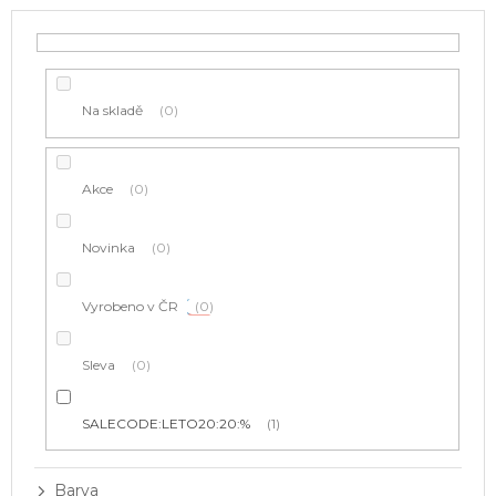
o
d
u
k
t
Na skladě
0
ů
Akce
0
Novinka
0
Vyrobeno v ČR
0
Sleva
0
SALECODE:LETO20:20:%
1
Barva