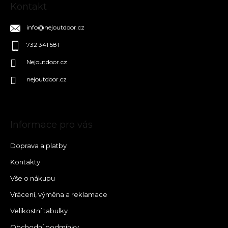
Kontakt
info
@
nejoutdoor.cz
732 341 581
Nejoutdoor.cz
nejoutdoor.cz
Informace pro vás
Doprava a platby
Kontakty
Vše o nákupu
Vrácení, výměna a reklamace
Velikostní tabulky
Obchodní podmínky