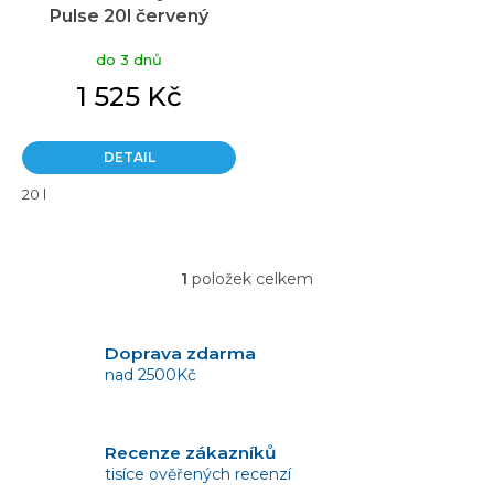
Pulse 20l červený
t
ů
do 3 dnů
1 525 Kč
DETAIL
20 l
1
položek celkem
O
v
l
á
Doprava zdarma
d
nad 2500Kč
a
c
í
Recenze zákazníků
p
tisíce ověřených recenzí
r