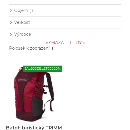
Objem (l)
Velikost
Výrobce
VYMAZAT FILTRY
Položek k zobrazení:
1
V
SALECODE:LETO20:20:%
ý
p
i
s
p
r
o
d
u
Batoh turistický TRIMM
k