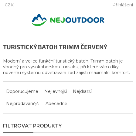
Přejít
CZK
Přihlášení
na
obsah
TURISTICKÝ BATOH TRIMM ČERVENÝ
Moderní a velice funkční turistický batoh. Trimm batoh
je
vhodný pro vysokohorskou turistiku, při které vám díky
novému systému odvětrávání zad zajistí maximální komfort.
Ř
a
Doporučujeme
Nejlevnější
Nejdražší
z
Nejprodávanější
Abecedně
e
n
í
p
r