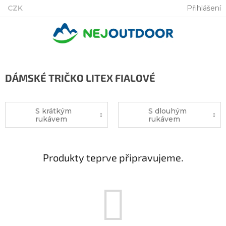
Přejít
CZK
Přihlášení
na
obsah
DÁMSKÉ TRIČKO LITEX FIALOVÉ
S krátkým
S dlouhým
rukávem
rukávem
Produkty teprve připravujeme.