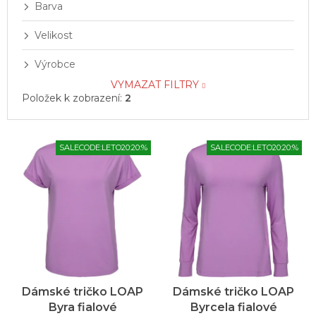
Barva
Velikost
Výrobce
VYMAZAT FILTRY
Položek k zobrazení:
2
V
SALECODE:LETO20:20:%
SALECODE:LETO20:20:%
ý
p
i
s
p
r
o
d
u
Dámské tričko LOAP
Dámské tričko LOAP
k
Byra fialové
Byrcela fialové
t