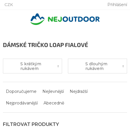
Přejít
CZK
Přihlášení
na
obsah
DÁMSKÉ TRIČKO LOAP FIALOVÉ
S krátkým
S dlouhým
rukávem
rukávem
Ř
a
Doporučujeme
Nejlevnější
Nejdražší
z
Nejprodávanější
Abecedně
e
n
í
p
r