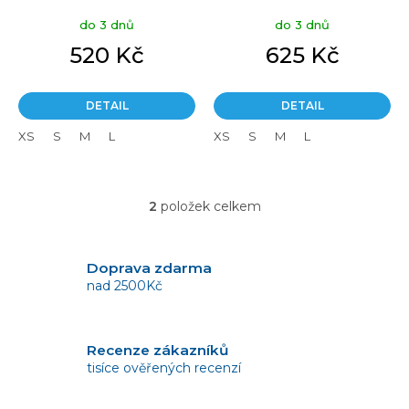
ů
do 3 dnů
do 3 dnů
520 Kč
625 Kč
DETAIL
DETAIL
XS
S
M
L
XS
S
M
L
2
položek celkem
O
v
l
á
Doprava zdarma
d
nad 2500Kč
a
c
í
Recenze zákazníků
p
tisíce ověřených recenzí
r
v
k