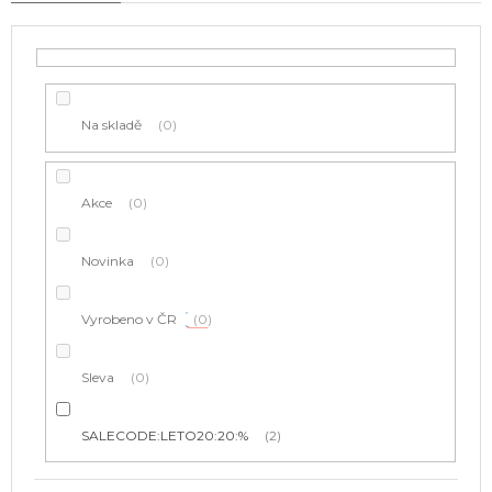
o
d
u
k
t
Na skladě
0
ů
Akce
0
Novinka
0
Vyrobeno v ČR
0
Sleva
0
SALECODE:LETO20:20:%
2