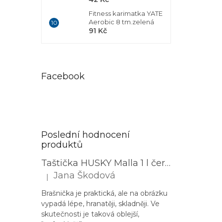
Fitness karimatka YATE
Aerobic 8 tm.zelená
91 Kč
Facebook
Poslední hodnocení
produktů
Taštička HUSKY Malla 1 l černá
Jana Škodová
|
Hodnocení produktu je 3 z 5 hvězdiček.
Brašnička je praktická, ale na obrázku
vypadá lépe, hranatěji, skladněji. Ve
skutečnosti je taková oblejší,