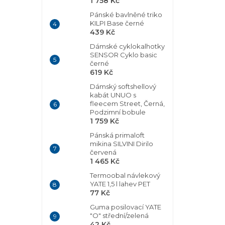
1 758 Kč
Pánské bavlněné triko
KILPI Base černé
439 Kč
Dámské cyklokalhotky
SENSOR Cyklo basic
černé
619 Kč
Dámský softshellový
kabát UNUO s
fleecem Street, Černá,
Podzimní bobule
1 759 Kč
Pánská primaloft
mikina SILVINI Dirilo
červená
1 465 Kč
Termoobal návlekový
YATE 1,5 l lahev PET
77 Kč
Guma posilovací YATE
"O" střední/zelená
42 Kč