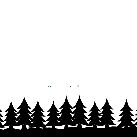
Vrácení zboží
bez problémů do 14 dnů