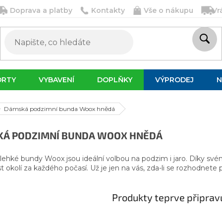
Doprava a platby
Kontakty
Vše o nákupu
Vr
ORTY
VYBAVENÍ
DOPLŇKY
VÝPRODEJ
N
Dámská podzimní bunda Woox hnědá
Á PODZIMNÍ BUNDA WOOX HNĚDÁ
ehké bundy Woox jsou ideální volbou na podzim i jaro. Díky své
 okolí za každého počasí. Už je jen na vás, zda-li se rozhodnete p
Produkty teprve připrav