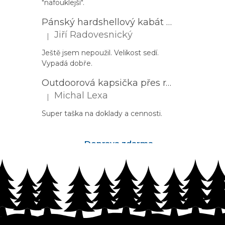
"nafouklejší".
Pánský hardshellový kabát HUSKY Nestia M zelený
Jiří Radovesnický
|
Hodnocení produktu je 5 z 5 hvězdiček.
Ještě jsem nepoužil. Velikost sedí.
Vypadá dobře.
Outdoorová kapsička přes rameno PROGRESS Corss Body černá
Michal Lexa
|
Hodnocení produktu je 5 z 5 hvězdiček.
Super taška na doklady a cennosti.
Doprava zdarma
nad 2500Kč
Z