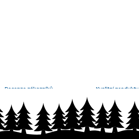
Recenze zákazníků
Kvalitní produkty
tisíce ověřených recenzí
vyrobené v Česku