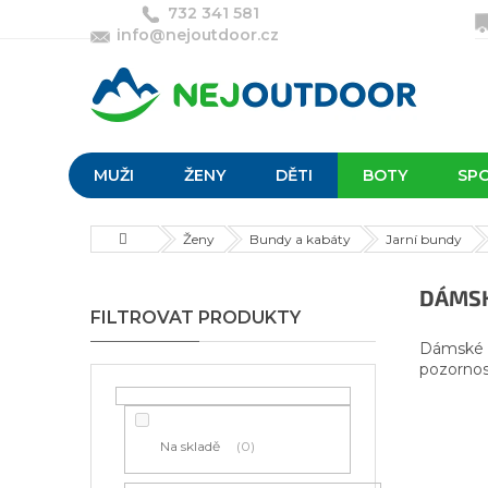
Přejít
732 341 581
na
info@nejoutdoor.cz
obsah
MUŽI
ŽENY
DĚTI
BOTY
SP
Domů
Ženy
Bundy a kabáty
Jarní bundy
P
DÁMSK
o
s
Dámské l
t
pozornost
r
a
n
Na skladě
0
n