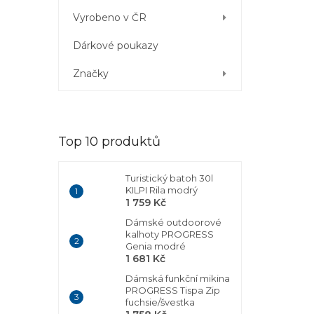
Vyrobeno v ČR
Dárkové poukazy
Značky
Top 10 produktů
Turistický batoh 30l
KILPI Rila modrý
1 759 Kč
Dámské outdoorové
kalhoty PROGRESS
Genia modré
1 681 Kč
Dámská funkční mikina
PROGRESS Tispa Zip
fuchsie/švestka