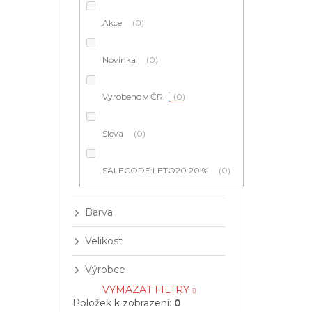
í
p
Akce
0
a
n
e
Novinka
0
l
Vyrobeno v ČR
0
Sleva
0
SALECODE:LETO20:20:%
0
Barva
Velikost
Výrobce
VYMAZAT FILTRY
Položek k zobrazení:
0