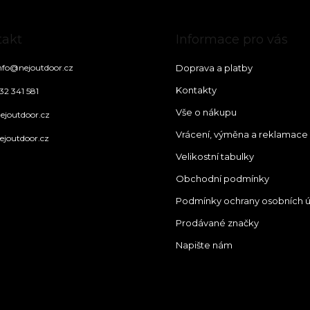
takt
Informace pro vás
nfo
@
nejoutdoor.cz
Doprava a platby
Kontakty
32 341 581
Vše o nákupu
ejoutdoor.cz
Vrácení, výměna a reklamace
ejoutdoor.cz
Velikostní tabulky
Obchodní podmínky
Podmínky ochrany osobních 
Prodávané značky
Napište nám