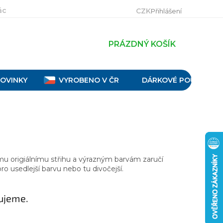
ácení, výměna a reklamace
Velikostní tabulky
Obch
CZK
Přihlášení
PRÁZDNÝ KOŠÍK
OVINKY
VYROBENO V ČR
DÁRKOVÉ POUKAZY
mu origiálnímu střihu a výrazným barvám zaručí
ro usedlejší barvu nebo tu divočejší.
ujeme.