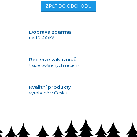
ZPĚT DO OBCHODU
Doprava zdarma
nad 2500Kč
Recenze zákazníků
tisíce ověřených recenzí
Kvalitní produkty
vyrobené v Česku
Vrácení zboží
bez problémů do 14 dnů