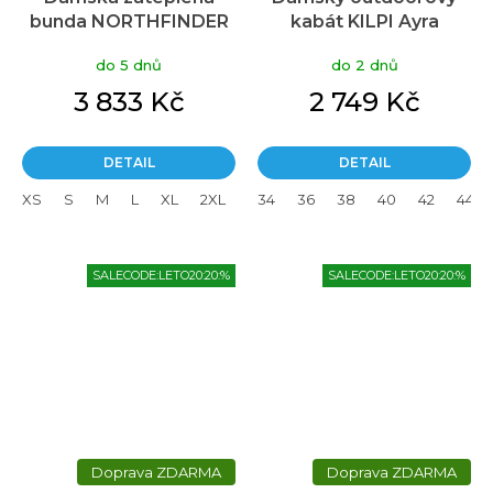
bunda NORTHFINDER
kabát KILPI Ayra
Ember béžová
béžový
do 5 dnů
do 2 dnů
3 833 Kč
2 749 Kč
DETAIL
DETAIL
XS
S
M
L
XL
2XL
34
36
38
40
42
44
SALECODE:LETO20:20:%
SALECODE:LETO20:20:%
ZDARMA
ZDARMA