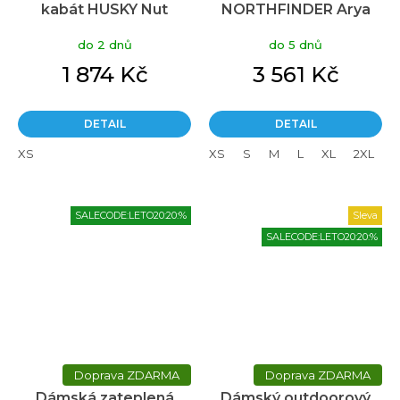
kabát HUSKY Nut
NORTHFINDER Arya
Průměrné
béžový
béžový
hodnocení
do 2 dnů
do 5 dnů
produktu
je
1 874 Kč
3 561 Kč
4,0
z
5
DETAIL
DETAIL
hvězdiček.
XS
XS
S
M
L
XL
2XL
SALECODE:LETO20:20:%
Sleva
SALECODE:LETO20:20:%
ZDARMA
ZDARMA
Dámská zateplená
Dámský outdoorový