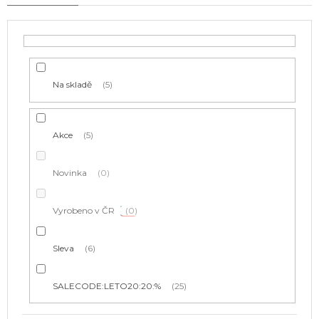
r
o
d
u
k
t
Na skladě
5
ů
Akce
5
Novinka
0
Vyrobeno v ČR
0
Sleva
6
SALECODE:LETO20:20:%
25