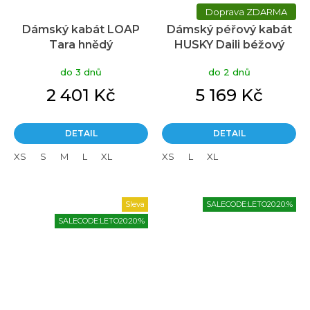
ZDARMA
Dámský kabát LOAP
Dámský péřový kabát
Tara hnědý
HUSKY Daili béžový
do 3 dnů
do 2 dnů
2 401 Kč
5 169 Kč
DETAIL
DETAIL
XS
S
M
L
XL
XS
L
XL
Sleva
SALECODE:LETO20:20:%
SALECODE:LETO20:20:%