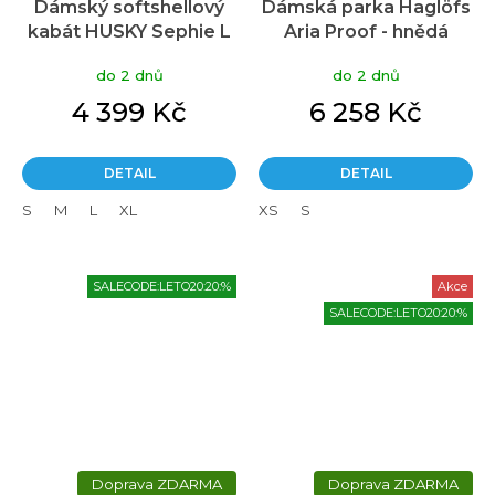
Dámský softshellový
Dámská parka Haglöfs
kabát HUSKY Sephie L
Aria Proof - hnědá
hnědý
do 2 dnů
do 2 dnů
4 399 Kč
6 258 Kč
DETAIL
DETAIL
S
M
L
XL
XS
S
SALECODE:LETO20:20:%
Akce
SALECODE:LETO20:20:%
ZDARMA
ZDARMA