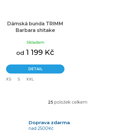
Dámská bunda TRIMM
Barbara shitake
Skladem
1 199 Kč
od
DETAIL
XS
S
XXL
25
položek celkem
O
v
l
á
Doprava zdarma
d
nad 2500Kč
a