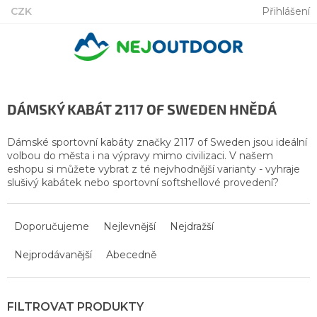
Přejít
CZK
Přihlášení
na
obsah
DÁMSKÝ KABÁT 2117 OF SWEDEN HNĚDÁ
Dámské sportovní kabáty značky 2117 of Sweden jsou ideální
volbou do města i na výpravy mimo civilizaci. V našem
eshopu si můžete vybrat z té nejvhodnější varianty - vyhraje
slušivý kabátek nebo sportovní softshellové provedení?
Ř
a
Doporučujeme
Nejlevnější
Nejdražší
z
Nejprodávanější
Abecedně
e
n
í
p