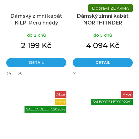
ZDARMA
Dámský zimní kabát
Dámský zimní kabát
KILPI Peru hnědý
NORTHFINDER
Constance hnědý
do 2 dnů
do 5 dnů
2 199 Kč
4 094 Kč
DETAIL
DETAIL
34
36
M
Akce
Akce
Sleva
SALECODE:LETO20:20:%
SALECODE:LETO20:20:%