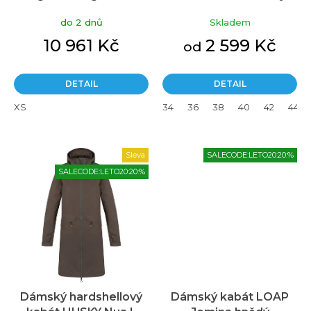
hnědá
ů
do 2 dnů
Skladem
10 961 Kč
2 599 Kč
od
DETAIL
DETAIL
XS
34
36
38
40
42
44
Sleva
SALECODE:LETO20:20:%
SALECODE:LETO20:20:%
Dámský hardshellový
Dámský kabát LOAP