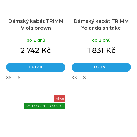
Dámský kabát TRIMM
Dámský kabát TRIMM
Viola brown
Yolanda shitake
Průměrné
hodnocení
do 2 dnů
do 2 dnů
produktu
je
2 742 Kč
1 831 Kč
5,0
z
5
DETAIL
DETAIL
hvězdiček.
XS
S
XS
S
Akce
SALECODE:LETO20:20:%