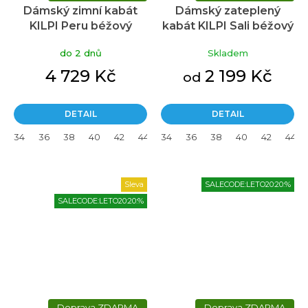
Dámský zimní kabát
Dámský zateplený
KILPI Peru béžový
kabát KILPI Sali béžový
do 2 dnů
Skladem
4 729 Kč
2 199 Kč
od
DETAIL
DETAIL
34
36
38
40
42
44
34
46
36
38
40
42
44
Sleva
SALECODE:LETO20:20:%
SALECODE:LETO20:20:%
ZDARMA
ZDARMA