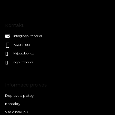
í
Kontakt
info
@
nejoutdoor.cz
732 341 581
Nejoutdoor.cz
nejoutdoor.cz
Informace pro vás
Doprava a platby
Kontakty
Vše o nákupu