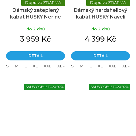
ZDARMA
ZDARMA
Dámský zateplený
Dámský hardshellový
kabát HUSKY Nerine
kabát HUSKY Naveli
hnědý
hnědý
do 2 dnů
do 2 dnů
3 959 Kč
4 399 Kč
DETAIL
DETAIL
S
M
L
XL
XXL
XL - plus
S
M
L
XL
XXL
XL - pl
SALECODE:LETO20:20:%
SALECODE:LETO20:20:%