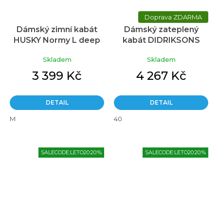
ZDARMA
Dámský zimní kabát
Dámský zateplený
HUSKY Normy L deep
kabát DIDRIKSONS
khahi
Amina hnědý
Skladem
Skladem
3 399 Kč
4 267 Kč
DETAIL
DETAIL
M
40
SALECODE:LETO20:20:%
SALECODE:LETO20:20:%