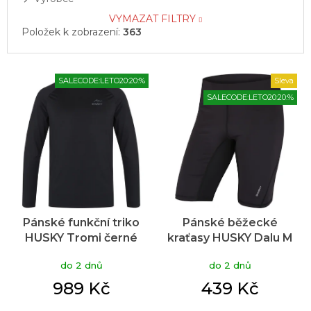
VYMAZAT FILTRY
Položek k zobrazení:
363
V
SALECODE:LETO20:20:%
Sleva
ý
SALECODE:LETO20:20:%
p
i
s
p
r
o
d
u
Pánské funkční triko
Pánské běžecké
k
HUSKY Tromi černé
kraťasy HUSKY Dalu M
t
black
ů
do 2 dnů
do 2 dnů
989 Kč
439 Kč