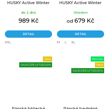
HUSKY Active Winter
HUSKY Active Winter
Tyme zelené
Tromi černý
do 2 dnů
Skladem
989 Kč
679 Kč
od
DETAIL
DETAIL
XXL
M
L
XL
Sleva
Novinka
SALECODE:LETO20:20:%
Sleva
SALECODE:LETO20:20:%
Pánské běžecké
Pánské bavlněné