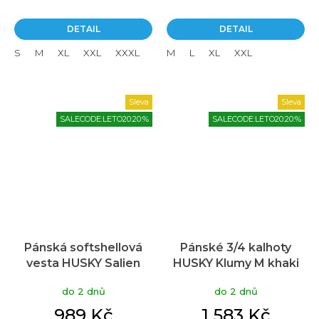
DETAIL
DETAIL
S
M
XL
XXL
XXXL
M
L
XL
XXL
Sleva
Sleva
SALECODE:LETO20:20:%
SALECODE:LETO20:20:%
Pánská softshellová
Pánské 3/4 kalhoty
vesta HUSKY Salien
HUSKY Klumy M khaki
vínová
do 2 dnů
do 2 dnů
989 Kč
1 583 Kč