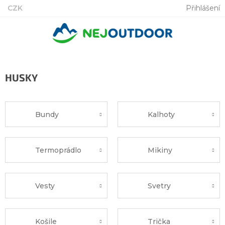
Přejít
CZK
Přihlášení
na
obsah
HUSKY
Bundy
Kalhoty
Termoprádlo
Mikiny
Vesty
Svetry
Košile
Trička