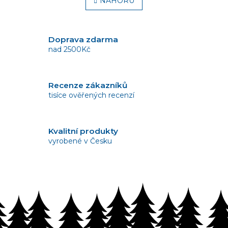
l
NAHORU
n
á
k
o
d
v
a
á
c
Doprava zdarma
n
í
nad 2500Kč
í
p
r
v
Recenze zákazníků
k
tisíce ověřených recenzí
y
v
ý
p
Kvalitní produkty
i
vyrobené v Česku
s
u
Vrácení zboží
bez problémů do 14 dnů