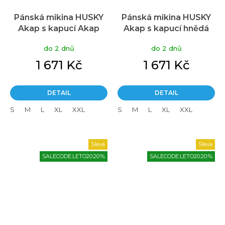
Pánská mikina HUSKY
Pánská mikina HUSKY
Akap s kapucí Akap
Akap s kapucí hnědá
modrá
do 2 dnů
do 2 dnů
1 671 Kč
1 671 Kč
DETAIL
DETAIL
S
M
L
XL
XXL
S
M
L
XL
XXL
Sleva
Sleva
SALECODE:LETO20:20:%
SALECODE:LETO20:20:%