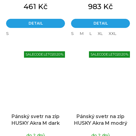
461 Kč
983 Kč
DETAIL
DETAIL
S
S
M
L
XL
XXL
SALECODE:LETO20:20:%
SALECODE:LETO20:20:%
Pánský svetr na zip
Pánský svetr na zip
HUSKY Akra M dark
HUSKY Akra M modrý
zelený
do 2 dnů
do 2 dnů