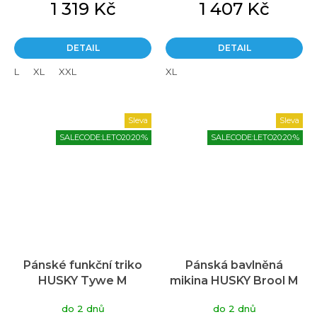
1 319 Kč
1 407 Kč
DETAIL
DETAIL
L
XL
XXL
XL
Sleva
Sleva
SALECODE:LETO20:20:%
SALECODE:LETO20:20:%
Pánské funkční triko
Pánská bavlněná
HUSKY Tywe M
mikina HUSKY Brool M
mustard
šedá
do 2 dnů
do 2 dnů