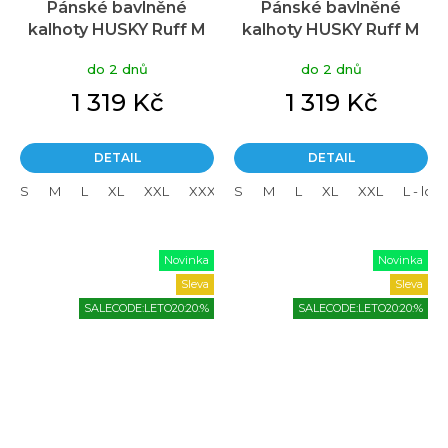
Pánské bavlněné
Pánské bavlněné
kalhoty HUSKY Ruff M
kalhoty HUSKY Ruff M
černé
béžové
do 2 dnů
do 2 dnů
1 319 Kč
1 319 Kč
DETAIL
DETAIL
S
M
L
XL
XXL
XXXL
S
L - long
M
L
XL - long
XL
XXL
XXL - lon
L - lon
Novinka
Novinka
Sleva
Sleva
SALECODE:LETO20:20:%
SALECODE:LETO20:20:%