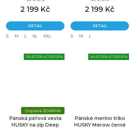
2 199 Kč
2 199 Kč
DETAIL
DETAIL
S
M
L
XL
XXL
S
M
L
SALECODE:LETO20:20:%
SALECODE:LETO20:20:%
ZDARMA
Pánská péřová vesta
Pánské merino triko
HUSKY na zip Deep
HUSKY Merow černé
černá