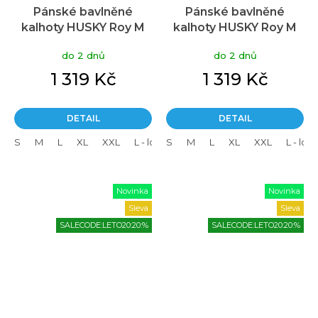
Pánské bavlněné
Pánské bavlněné
kalhoty HUSKY Roy M
kalhoty HUSKY Roy M
khaki
černé
do 2 dnů
do 2 dnů
1 319 Kč
1 319 Kč
DETAIL
DETAIL
S
M
L
XL
XXL
L - long
S
XL - long
M
L
XL
XXL - long
XXL
L - lon
Novinka
Novinka
Sleva
Sleva
SALECODE:LETO20:20:%
SALECODE:LETO20:20:%