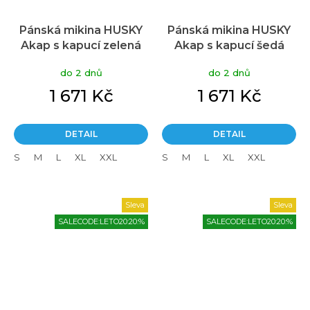
Pánská mikina HUSKY
Pánská mikina HUSKY
Akap s kapucí zelená
Akap s kapucí šedá
do 2 dnů
do 2 dnů
1 671 Kč
1 671 Kč
DETAIL
DETAIL
S
M
L
XL
XXL
S
M
L
XL
XXL
Sleva
Sleva
SALECODE:LETO20:20:%
SALECODE:LETO20:20:%