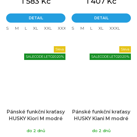
1 583 Kč
1 407 Kč
DETAIL
DETAIL
S
M
L
XL
XXL
XXXL
S
M
L
XL
XXXL
Sleva
Sleva
SALECODE:LETO20:20:%
SALECODE:LETO20:20:%
Pánské funkční kraťasy
Pánské funkční kraťasy
HUSKY Kiori M modré
HUSKY Kiani M modré
do 2 dnů
do 2 dnů