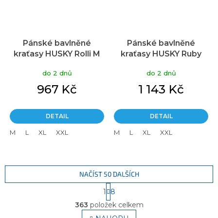
Pánské bavlněné
Pánské bavlněné
kraťasy HUSKY Rolli M
kraťasy HUSKY Ruby
mint
béžové
do 2 dnů
do 2 dnů
967 Kč
1 143 Kč
DETAIL
DETAIL
M
L
XL
XXL
M
L
XL
XXL
NAČÍST 50 DALŠÍCH
S
1
8
t
O
r
363
položek celkem
v
á