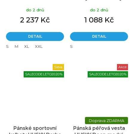
hořčicová
černé
do 2 dnů
do 2 dnů
2 237 Kč
1 088 Kč
DETAIL
DETAIL
S
M
XL
XXL
S
Sleva
Akce
SALECODE:LETO20:20:%
SALECODE:LETO20:20:%
ZDARMA
Pánské sportovní
Pánská péřová vesta