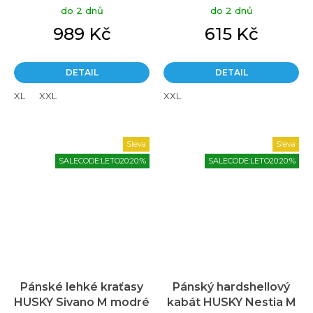
do 2 dnů
do 2 dnů
989 Kč
615 Kč
DETAIL
DETAIL
XL
XXL
XXL
Sleva
Sleva
SALECODE:LETO20:20:%
SALECODE:LETO20:20:%
Pánské lehké kraťasy
Pánský hardshellový
HUSKY Sivano M modré
kabát HUSKY Nestia M
Průměrné