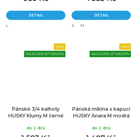
DETAIL
DETAIL
L
S
M
Sleva
Sleva
SALECODE:LETO20:20:%
SALECODE:LETO20:20:%
Pánské 3/4 kalhoty
Pánská mikina s kapucí
HUSKY Klumy M černé
HUSKY Anara M modrá
do 2 dnů
do 2 dnů