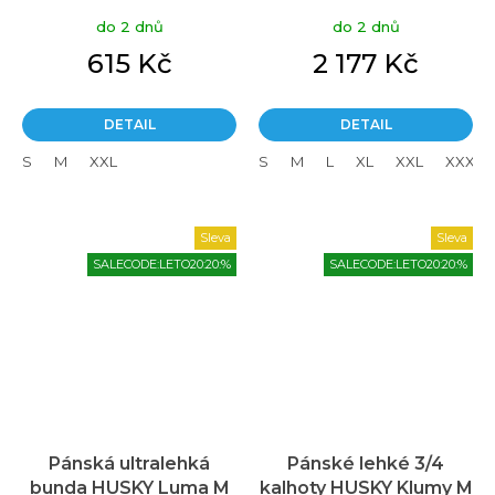
zelený
hodnocení
do 2 dnů
do 2 dnů
produktu
je
615 Kč
2 177 Kč
5,0
z
5
DETAIL
DETAIL
hvězdiček.
S
M
XXL
S
M
L
XL
XXL
XXXL
Sleva
Sleva
SALECODE:LETO20:20:%
SALECODE:LETO20:20:%
Pánská ultralehká
Pánské lehké 3/4
bunda HUSKY Luma M
kalhoty HUSKY Klumy M