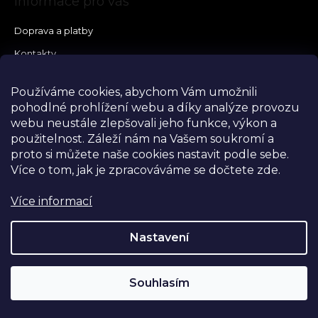
Informace pro vás
Doprava a platby
Kontakty
Vše o nákupu
Používáme cookies, abychom Vám umožnili
Vrácení, výměna a reklamace
pohodlné prohlížení webu a díky analýze provozu
Velikostní tabulky
webu neustále zlepšovali jeho funkce, výkon a
použitelnost.
Záleží nám na Vašem soukromí a
Obchodní podmínky
proto si můžete naše cookies nastavit podle sebe.
Podmínky ochrany osobních údajů
Více o tom, jak je zpracováváme se dočtete zde.
Prodávané značky
Více informací
Napište nám
Nastavení
Souhlasím