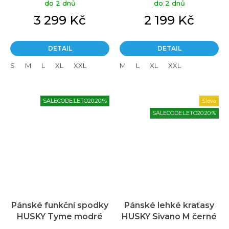
do 2 dnů
do 2 dnů
3 299 Kč
2 199 Kč
DETAIL
DETAIL
S
M
L
XL
XXL
M
L
XL
XXL
SALECODE:LETO20:20:%
Sleva
SALECODE:LETO20:20:%
Pánské funkční spodky
Pánské lehké kraťasy
HUSKY Tyme modré
HUSKY Sivano M černé