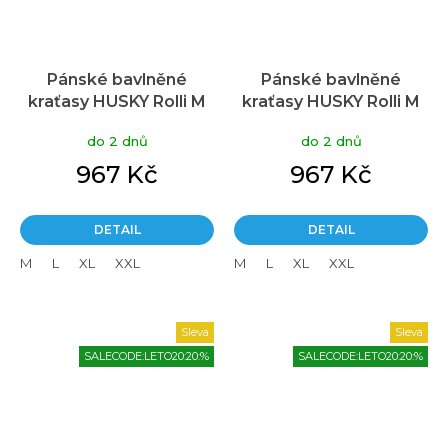
Pánské bavlněné
Pánské bavlněné
kraťasy HUSKY Rolli M
kraťasy HUSKY Rolli M
béžové
zelené
do 2 dnů
do 2 dnů
967 Kč
967 Kč
DETAIL
DETAIL
M
L
XL
XXL
M
L
XL
XXL
Sleva
Sleva
SALECODE:LETO20:20:%
SALECODE:LETO20:20:%