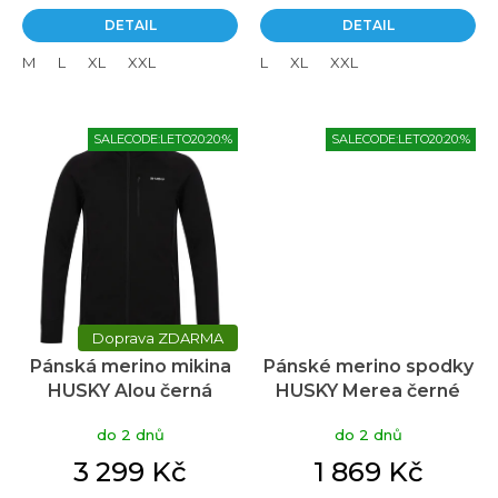
DETAIL
DETAIL
M
L
XL
XXL
L
XL
XXL
SALECODE:LETO20:20:%
SALECODE:LETO20:20:%
ZDARMA
Pánská merino mikina
Pánské merino spodky
HUSKY Alou černá
HUSKY Merea černé
do 2 dnů
do 2 dnů
3 299 Kč
1 869 Kč