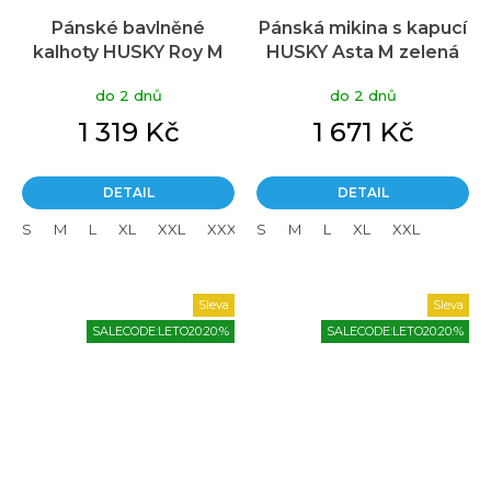
Pánské bavlněné
Pánská mikina s kapucí
kalhoty HUSKY Roy M
HUSKY Asta M zelená
béžové
do 2 dnů
do 2 dnů
1 319 Kč
1 671 Kč
DETAIL
DETAIL
S
M
L
XL
XXL
XXXL
S
L - long
M
L
XL - long
XL
XXL
XXL - lon
Sleva
Sleva
SALECODE:LETO20:20:%
SALECODE:LETO20:20:%