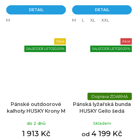
DETAIL
DETAIL
M
M
L
XL
XXL
Sleva
Akce
SALECODE:LETO20:20:%
SALECODE:LETO20:20:%
ZDARMA
Pánské outdoorové
Pánská lyžařská bunda
kalhoty HUSKY Krony M
HUSKY Geilo šedá
hořčicové
do 2 dnů
Skladem
1 913 Kč
4 199 Kč
od