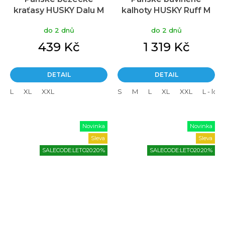
kraťasy HUSKY Dalu M
kalhoty HUSKY Ruff M
modré
faded zelené
do 2 dnů
do 2 dnů
439 Kč
1 319 Kč
DETAIL
DETAIL
L
XL
XXL
S
M
L
XL
XXL
L - lon
Novinka
Novinka
Sleva
Sleva
SALECODE:LETO20:20:%
SALECODE:LETO20:20:%