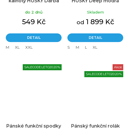
kalhoty HUSKY Darba
HUSKY Deep modrá
modré
do 2 dnů
Skladem
549 Kč
1 899 Kč
od
DETAIL
DETAIL
M
XL
XXL
S
M
L
XL
SALECODE:LETO20:20:%
Akce
SALECODE:LETO20:20:%
Pánské funkční spodky
Pánský funkční rolák