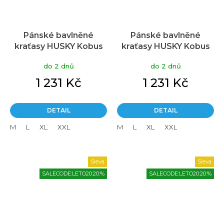
Pánské bavlněné
Pánské bavlněné
kraťasy HUSKY Kobus
kraťasy HUSKY Kobus
béžové
M khaki
do 2 dnů
do 2 dnů
1 231 Kč
1 231 Kč
DETAIL
DETAIL
M
L
XL
XXL
M
L
XL
XXL
Sleva
Sleva
SALECODE:LETO20:20:%
SALECODE:LETO20:20:%