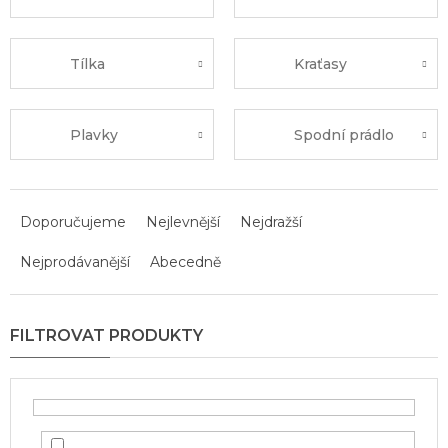
Tílka
Kraťasy
Plavky
Spodní prádlo
Ř
a
Doporučujeme
Nejlevnější
Nejdražší
z
Nejprodávanější
Abecedně
e
n
í
p
r
o
d
u
k