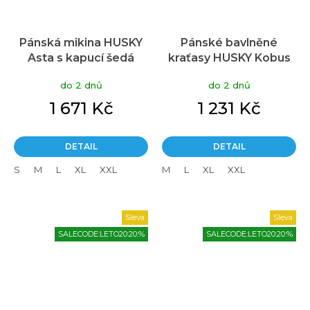
Pánská mikina HUSKY
Pánské bavlněné
Asta s kapucí šedá
kraťasy HUSKY Kobus
šedé
do 2 dnů
do 2 dnů
1 671 Kč
1 231 Kč
DETAIL
DETAIL
S
M
L
XL
XXL
M
L
XL
XXL
Sleva
Sleva
SALECODE:LETO20:20:%
SALECODE:LETO20:20:%