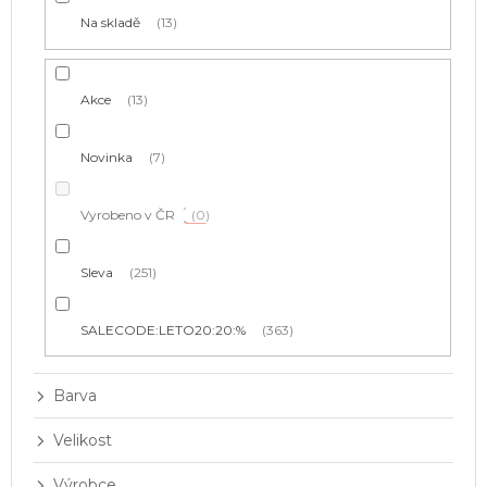
t
Na skladě
13
ů
Akce
13
Novinka
7
Vyrobeno v ČR
0
Sleva
251
SALECODE:LETO20:20:%
363
Barva
Velikost
Výrobce