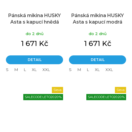
Pánská mikina HUSKY
Pánská mikina HUSKY
Asta s kapucí hnědá
Asta s kapucí modrá
do 2 dnů
do 2 dnů
1 671 Kč
1 671 Kč
DETAIL
DETAIL
S
M
L
XL
XXL
S
M
L
XL
XXL
Sleva
Sleva
SALECODE:LETO20:20:%
SALECODE:LETO20:20:%