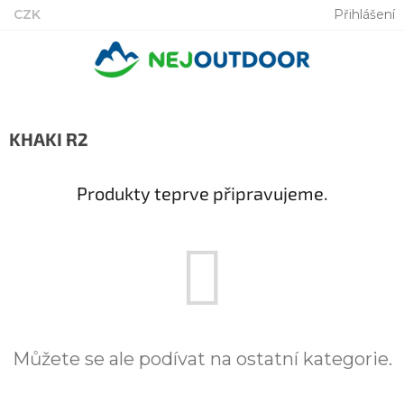
Přejít
CZK
Přihlášení
na
obsah
KHAKI R2
Produkty teprve připravujeme.
Můžete se ale podívat na ostatní kategorie.