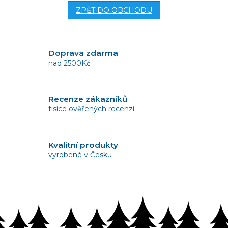
ZPĚT DO OBCHODU
Doprava zdarma
nad 2500Kč
Recenze zákazníků
tisíce ověřených recenzí
Kvalitní produkty
vyrobené v Česku
Vrácení zboží
bez problémů do 14 dnů