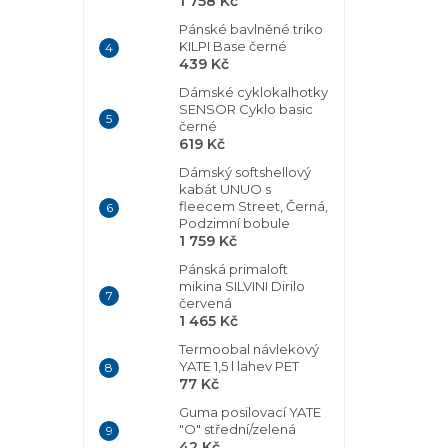
1 758 Kč
Pánské bavlněné triko
KILPI Base černé
439 Kč
Dámské cyklokalhotky
SENSOR Cyklo basic
černé
619 Kč
Dámský softshellový
kabát UNUO s
fleecem Street, Černá,
Podzimní bobule
1 759 Kč
Pánská primaloft
mikina SILVINI Dirilo
červená
1 465 Kč
Termoobal návlekový
YATE 1,5 l lahev PET
77 Kč
Guma posilovací YATE
"O" střední/zelená
42 Kč