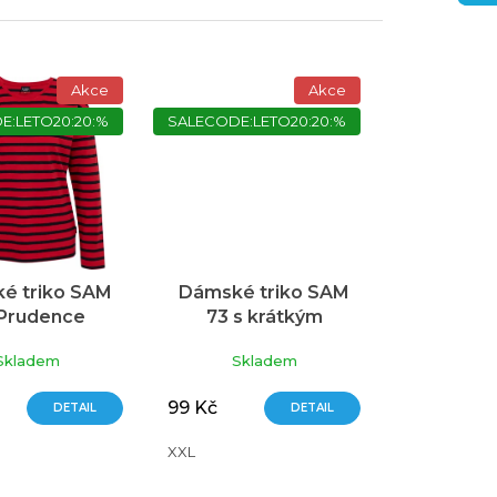
Akce
Akce
E:LETO20:20:%
SALECODE:LETO20:20:%
é triko SAM
Dámské triko SAM
 Prudence
73 s krátkým
ervené
rukávem růžová
Skladem
Skladem
99 Kč
DETAIL
DETAIL
XXL