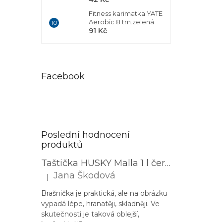
Fitness karimatka YATE
Aerobic 8 tm.zelená
91 Kč
Facebook
Poslední hodnocení
produktů
Taštička HUSKY Malla 1 l černá
Jana Škodová
|
Hodnocení produktu je 3 z 5 hvězdiček.
Brašnička je praktická, ale na obrázku
vypadá lépe, hranatěji, skladněji. Ve
skutečnosti je taková oblejší,