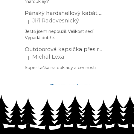
"nafouklejší".
Pánský hardshellový kabát HUSKY Nestia M zelený
Jiří Radovesnický
|
Hodnocení produktu je 5 z 5 hvězdiček.
Ještě jsem nepoužil. Velikost sedí.
Vypadá dobře.
Outdoorová kapsička přes rameno PROGRESS Corss Body černá
Michal Lexa
|
Hodnocení produktu je 5 z 5 hvězdiček.
Super taška na doklady a cennosti.
Doprava zdarma
nad 2500Kč
Z