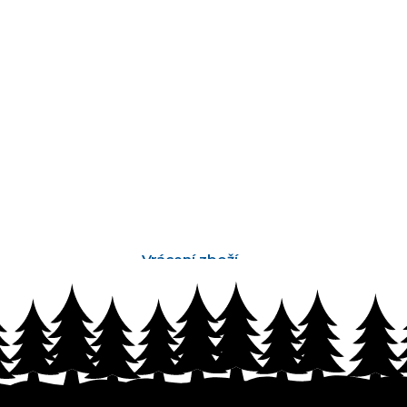
Vrácení zboží
bez problémů do 14 dnů