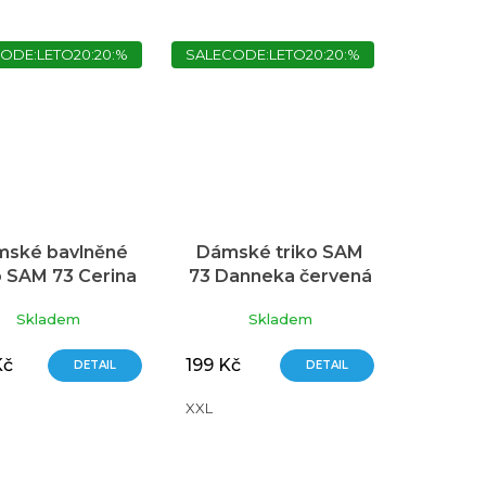
ODE:LETO20:20:%
SALECODE:LETO20:20:%
ské bavlněné
Dámské triko SAM
o SAM 73 Cerina
73 Danneka červená
zelená
Skladem
Skladem
Kč
199 Kč
DETAIL
DETAIL
XXL