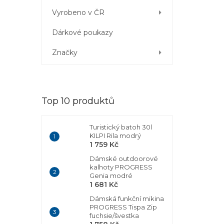
Vyrobeno v ČR
Dárkové poukazy
Značky
Top 10 produktů
Turistický batoh 30l
KILPI Rila modrý
1 759 Kč
Dámské outdoorové
kalhoty PROGRESS
Genia modré
1 681 Kč
Dámská funkční mikina
PROGRESS Tispa Zip
fuchsie/švestka