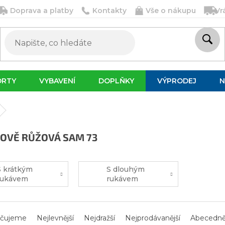
Doprava a platby
Kontakty
Vše o nákupu
Vr
ORTY
VYBAVENÍ
DOPLŇKY
VÝPRODEJ
N
OVĚ RŮŽOVÁ SAM 73
S krátkým
S dlouhým
rukávem
rukávem
čujeme
Nejlevnější
Nejdražší
Nejprodávanější
Abecedn