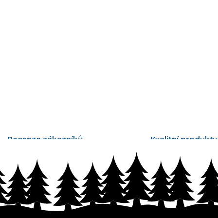
Recenze zákazníků
Kvalitní produkty
tisíce ověřených recenzí
vyrobené v Česku