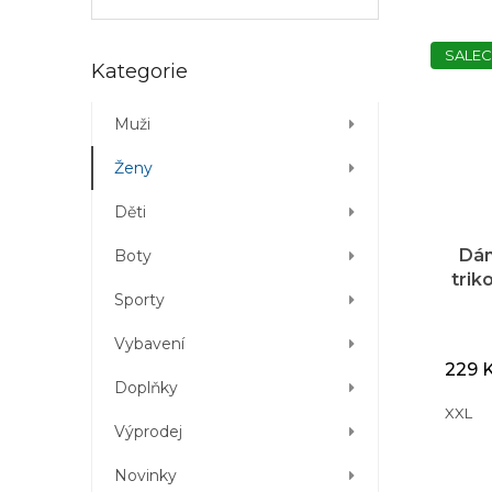
SALEC
Přeskočit
Kategorie
kategorie
Muži
Ženy
Děti
Dám
Boty
trik
Sporty
Vybavení
229 
Doplňky
XXL
Výprodej
Novinky