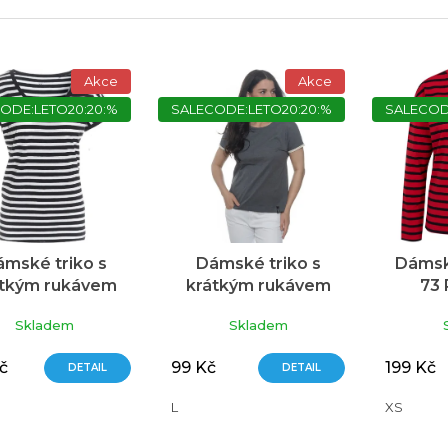
Akce
Akce
ODE:LETO20:20:%
SALECODE:LETO20:20:%
SALECOD
mské triko s
Dámské triko s
Dámsk
átkým rukávem
krátkým rukávem
73
AM 73 černá
SAM 73 šedá tmavá
č
Skladem
Skladem
č
99 Kč
199 Kč
DETAIL
DETAIL
L
XS