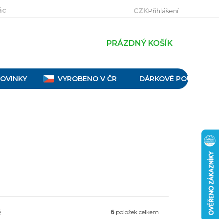
ácení, výměna a reklamace
Velikostní tabulky
Obch
CZK
Přihlášení
PRÁZDNÝ KOŠÍK
OVINKY
VYROBENO V ČR
DÁRKOVÉ POUKAZY
ě
6
položek celkem