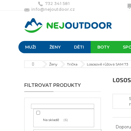
Přejít
732 341 581
na
info@nejoutdoor.cz
obsah
MUŽI
ŽENY
DĚTI
BOTY
SP
Domů
Ženy
Trička
Lososově růžová SAM 73
P
LOSOS
o
s
t
r
a
n
Ř
Na skladě
6
n
a
Doporu