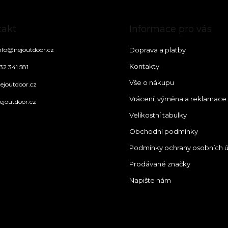
takt
Informace pro vás
nfo
@
nejoutdoor.cz
Doprava a platby
Kontakty
32 341 581
Vše o nákupu
ejoutdoor.cz
Vrácení, výměna a reklamace
ejoutdoor.cz
Velikostní tabulky
Obchodní podmínky
Podmínky ochrany osobních 
Prodávané značky
Napište nám