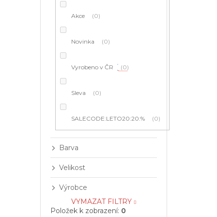
í
p
Akce
0
a
n
e
Novinka
0
l
Vyrobeno v ČR
0
Sleva
0
SALECODE:LETO20:20:%
0
Barva
Velikost
Výrobce
VYMAZAT FILTRY
Položek k zobrazení:
0