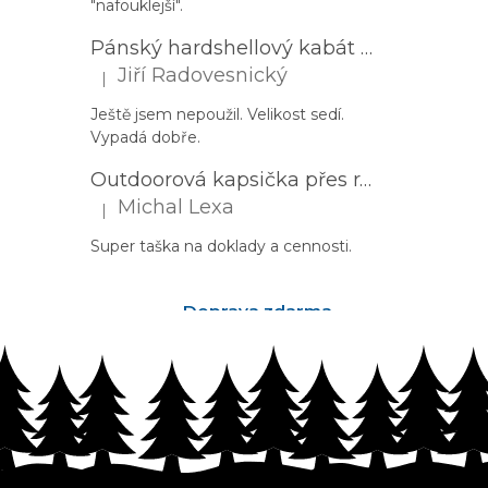
"nafouklejší".
Pánský hardshellový kabát HUSKY Nestia M zelený
Jiří Radovesnický
|
Hodnocení produktu je 5 z 5 hvězdiček.
Ještě jsem nepoužil. Velikost sedí.
Vypadá dobře.
Outdoorová kapsička přes rameno PROGRESS Corss Body černá
Michal Lexa
|
Hodnocení produktu je 5 z 5 hvězdiček.
Super taška na doklady a cennosti.
Doprava zdarma
nad 2500Kč
Z