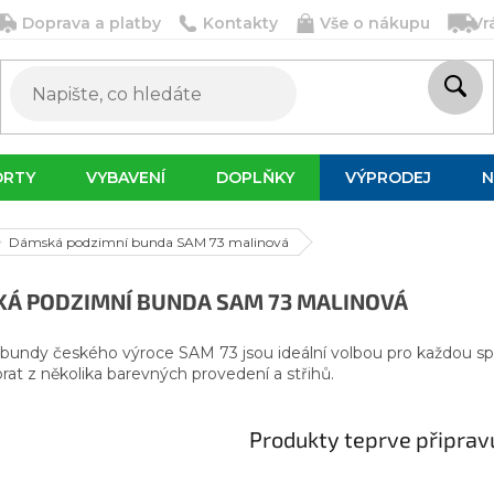
Doprava a platby
Kontakty
Vše o nákupu
Vr
ORTY
VYBAVENÍ
DOPLŇKY
VÝPRODEJ
N
Dámská podzimní bunda SAM 73 malinová
Á PODZIMNÍ BUNDA SAM 73 MALINOVÁ
undy českého výroce SAM 73 jsou ideální volbou pro každou sport
rat z několika barevných provedení a střihů.
Produkty teprve připrav