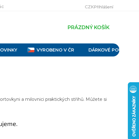
ácení, výměna a reklamace
Velikostní tabulky
Obch
CZK
Přihlášení
PRÁZDNÝ KOŠÍK
OVINKY
VYROBENO V ČR
DÁRKOVÉ POUKAZY
ovkyni a milovnici praktických střihů. Můžete si
ujeme.