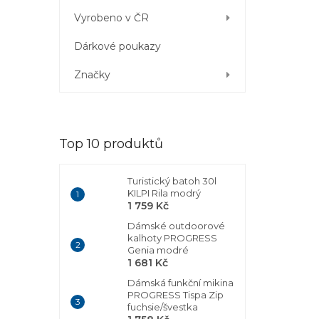
Vyrobeno v ČR
Dárkové poukazy
Značky
Top 10 produktů
Turistický batoh 30l
KILPI Rila modrý
1 759 Kč
Dámské outdoorové
kalhoty PROGRESS
Genia modré
1 681 Kč
Dámská funkční mikina
PROGRESS Tispa Zip
fuchsie/švestka