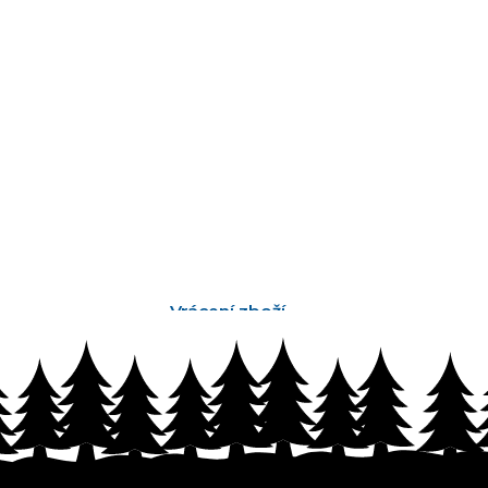
Vrácení zboží
bez problémů do 14 dnů