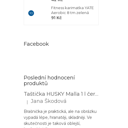
Fitness karimatka YATE
Aerobic 8 tm.zelená
91 Kč
Facebook
Poslední hodnocení
produktů
Taštička HUSKY Malla 1 l černá
Jana Škodová
|
Hodnocení produktu je 3 z 5 hvězdiček.
Brašnička je praktická, ale na obrázku
vypadá lépe, hranatěji, skladněji. Ve
skutečnosti je taková oblejší,