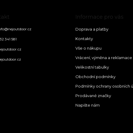
takt
Informace pro vás
nfo
@
nejoutdoor.cz
Doprava a platby
Kontakty
32 341 581
Vše o nákupu
ejoutdoor.cz
Vrácení, výměna a reklamace
ejoutdoor.cz
Velikostní tabulky
Obchodní podmínky
Podmínky ochrany osobních 
Prodávané značky
Napište nám