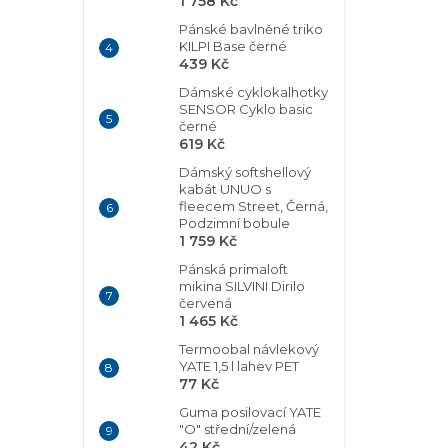
1 758 Kč
Pánské bavlněné triko
KILPI Base černé
439 Kč
Dámské cyklokalhotky
SENSOR Cyklo basic
černé
619 Kč
Dámský softshellový
kabát UNUO s
fleecem Street, Černá,
Podzimní bobule
1 759 Kč
Pánská primaloft
mikina SILVINI Dirilo
červená
1 465 Kč
Termoobal návlekový
YATE 1,5 l lahev PET
77 Kč
Guma posilovací YATE
"O" střední/zelená
42 Kč