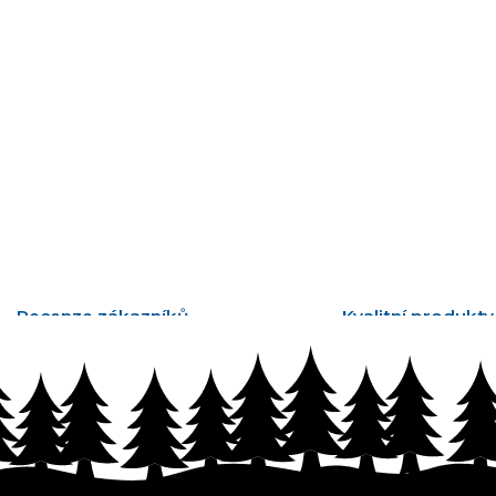
Recenze zákazníků
Kvalitní produkty
tisíce ověřených recenzí
vyrobené v Česku