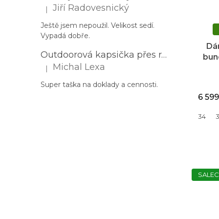
Jiří Radovesnický
|
Hodnocení produktu je 5 z 5 hvězdiček.
Ještě jsem nepoužil. Velikost sedí.
Vypadá dobře.
Dá
Outdoorová kapsička přes rameno PROGRESS Corss Body černá
bun
Michal Lexa
|
Hodnocení produktu je 5 z 5 hvězdiček.
Super taška na doklady a cennosti.
6 599
34
SALEC