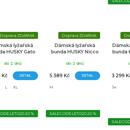
SALECOD
ZDARMA
ZDARMA
mská lyžařská
Dámská lyžařská
Dámská
da HUSKY Gato
bunda HUSKY Nicco
bunda 
modrá
modrá
tma
do 2 dnů
do 2 dnů
9 Kč
5 389 Kč
3 299 K
DETAIL
DETAIL
L
XL
M
34
ODE:LETO20:20:%
SALECODE:LETO20:20:%
SALECOD