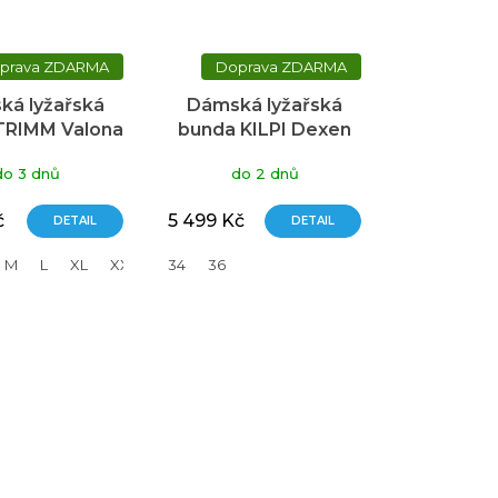
ZDARMA
ZDARMA
ká lyžařská
Dámská lyžařská
TRIMM Valona
bunda KILPI Dexen
re/lagoon
modrá
do 3 dnů
do 2 dnů
č
5 499 Kč
DETAIL
DETAIL
M
L
XL
XXL
34
36