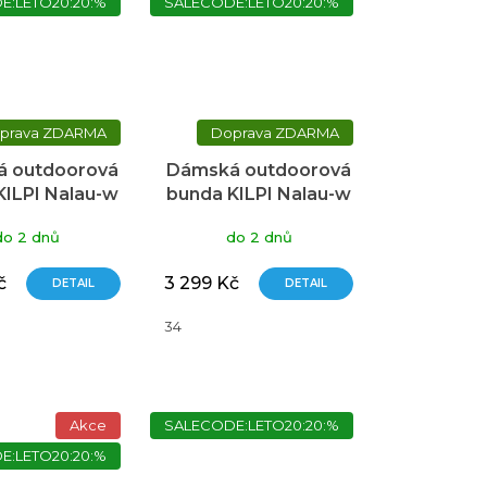
E:LETO20:20:%
SALECODE:LETO20:20:%
ZDARMA
ZDARMA
 outdoorová
Dámská outdoorová
KILPI Nalau-w
bunda KILPI Nalau-w
vě modrá
modrá
do 2 dnů
do 2 dnů
č
3 299 Kč
DETAIL
DETAIL
34
Akce
SALECODE:LETO20:20:%
E:LETO20:20:%