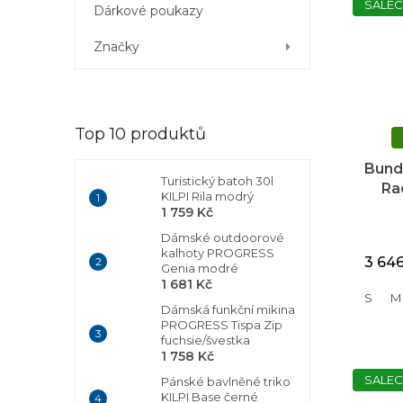
SALEC
Dárkové poukazy
Značky
Top 10 produktů
Bund
Turistický batoh 30l
Ra
KILPI Rila modrý
1 759 Kč
Dámské outdoorové
kalhoty PROGRESS
3 64
Genia modré
1 681 Kč
S
M
Dámská funkční mikina
PROGRESS Tispa Zip
fuchsie/švestka
1 758 Kč
SALEC
Pánské bavlněné triko
KILPI Base černé