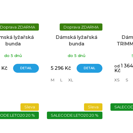
ZDARMA
ZDARMA
mská lyžařská
Dámská lyžařská
Dám
bunda
bunda
TRIMM
HFINDER Doris
NORTHFINDER Ann
jean
do 5 dnů
do 5 dnů
modrá
modrá
1 364
od
 Kč
5 296 Kč
DETAIL
DETAIL
Kč
M
L
XL
XS
S
Sleva
Sleva
SALECOD
ODE:LETO20:20:%
SALECODE:LETO20:20:%