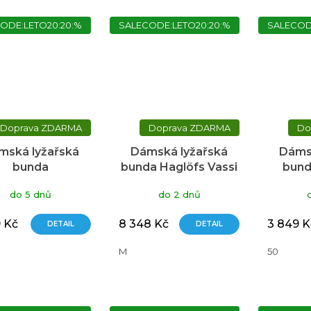
ODE:LETO20:20:%
SALECODE:LETO20:20:%
SALECOD
ZDARMA
ZDARMA
mská lyžařská
Dámská lyžařská
Dáms
bunda
bunda Haglöfs Vassi
bunda
HFINDER Kellie
Touring GTX - modrá
do 5 dnů
do 2 dnů
modrá
9 Kč
8 348 Kč
3 849 K
DETAIL
DETAIL
M
50