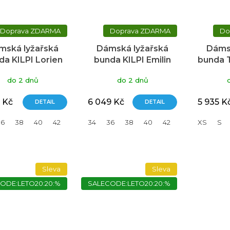
ZDARMA
ZDARMA
mská lyžařská
Dámská lyžařská
Dáms
da KILPI Lorien
bunda KILPI Emilin
bunda 
modrá
modrá
azu
do 2 dnů
do 2 dnů
 Kč
6 049 Kč
5 935 K
DETAIL
DETAIL
36
38
40
42
44
34
46
36
38
40
42
44
XS
46
S
Sleva
Sleva
ODE:LETO20:20:%
SALECODE:LETO20:20:%