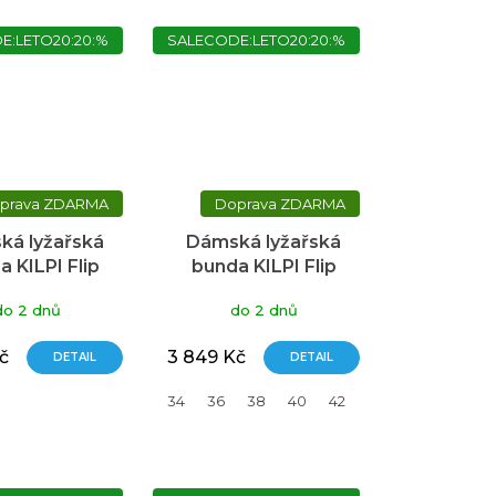
E:LETO20:20:%
SALECODE:LETO20:20:%
ZDARMA
ZDARMA
ká lyžařská
Dámská lyžařská
 KILPI Flip
bunda KILPI Flip
modrá
modrá
do 2 dnů
do 2 dnů
č
3 849 Kč
DETAIL
DETAIL
34
36
38
40
42
44
46