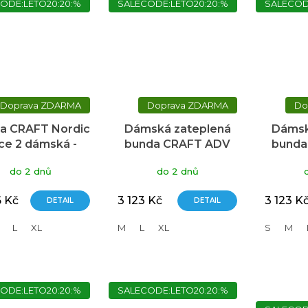
ODE:LETO20:20:%
SALECODE:LETO20:20:%
SALECOD
ZDARMA
ZDARMA
a CRAFT Nordic
Dámská zateplená
Dámsk
ce 2 dámská -
bunda CRAFT ADV
bunda
modrá
Pursuit Thermal -
Pursu
do 2 dnů
do 2 dnů
modrá
6 Kč
3 123 Kč
3 123 K
DETAIL
DETAIL
L
XL
M
L
XL
S
M
ODE:LETO20:20:%
SALECODE:LETO20:20:%