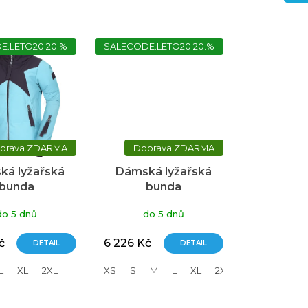
E:LETO20:20:%
SALECODE:LETO20:20:%
ZDARMA
ZDARMA
ká lyžařská
Dámská lyžařská
bunda
bunda
THFINDER
NORTHFINDER
do 5 dnů
do 5 dnů
tyn modrá
Abigayle modrá
č
6 226 Kč
DETAIL
DETAIL
L
XL
2XL
XS
S
M
L
XL
2XL