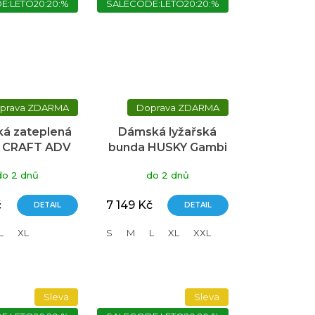
E:LETO20:20:%
SALECODE:LETO20:20:%
ZDARMA
ZDARMA
á zateplená
Dámská lyžařská
 CRAFT ADV
bunda HUSKY Gambi
it Thermal -
modrá
do 2 dnů
do 2 dnů
modrá
č
7 149 Kč
DETAIL
DETAIL
L
XL
S
M
L
XL
XXL
Sleva
Sleva