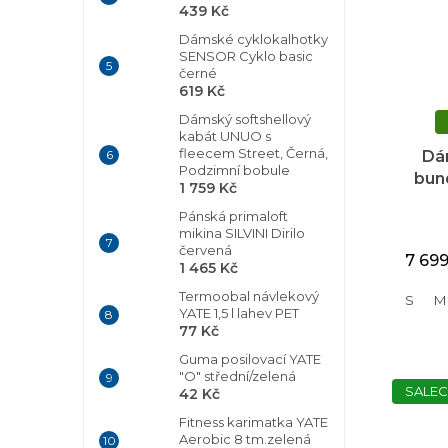
439 Kč
Dámské cyklokalhotky
SENSOR Cyklo basic
černé
619 Kč
Dámský softshellový
kabát UNUO s
fleecem Street, Černá,
Dá
Podzimní bobule
bun
1 759 Kč
Pánská primaloft
mikina SILVINI Dirilo
červená
7 69
1 465 Kč
Termoobal návlekový
S
M
YATE 1,5 l lahev PET
77 Kč
Guma posilovací YATE
"O" střední/zelená
SALEC
42 Kč
Fitness karimatka YATE
Aerobic 8 tm.zelená