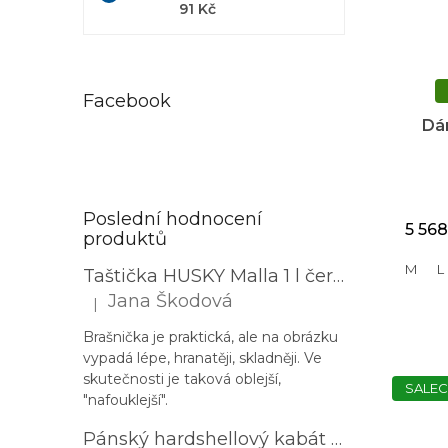
91 Kč
Facebook
Dá
NORT
Poslední hodnocení
5 568
produktů
M
L
Taštička HUSKY Malla 1 l černá
Jana Škodová
|
Hodnocení produktu je 3 z 5 hvězdiček.
Brašnička je praktická, ale na obrázku
vypadá lépe, hranatěji, skladněji. Ve
skutečnosti je taková oblejší,
SALEC
"nafouklejší".
Pánský hardshellový kabát HUSKY Nestia M zelený