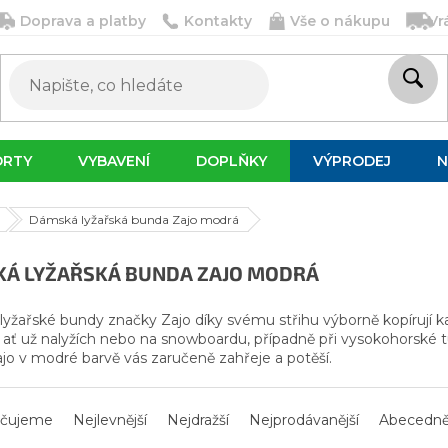
Doprava a platby
Kontakty
Vše o nákupu
Vr
ORTY
VYBAVENÍ
DOPLŇKY
VÝPRODEJ
N
Dámská lyžařská bunda Zajo modrá
Á LYŽAŘSKÁ BUNDA ZAJO MODRÁ
yžařské bundy značky Zajo díky svému střihu výborně kopírují kaž
 ať už nalyžích nebo na snowboardu, případně při vysokohorské tu
jo v modré barvě vás zaručeně zahřeje a potěší.
čujeme
Nejlevnější
Nejdražší
Nejprodávanější
Abecedn