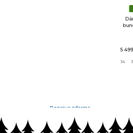
Dá
bun
5 49
34
Doprava zdarma
nad 2500Kč