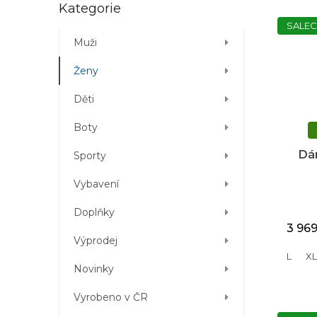
Přeskočit
Kategorie
kategorie
SALEC
Muži
Ženy
Děti
Boty
Dá
Sporty
Vybavení
NORT
Doplňky
3 96
Výprodej
L
XL
Novinky
Vyrobeno v ČR