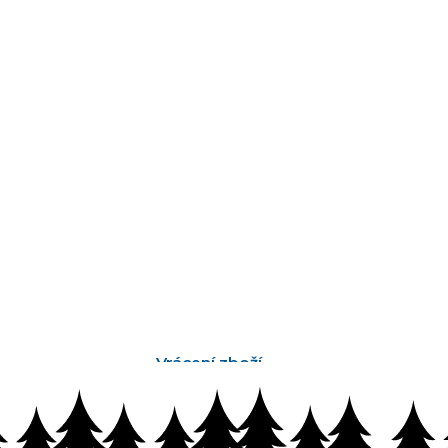
Vrácení zboží
bez problémů do 14 dnů