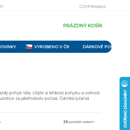
ácení, výměna a reklamace
Velikostní tabulky
Obch
CZK
Přihlášení
PRÁZDNÝ KOŠÍK
OVINKY
VYROBENO V ČR
DÁRKOVÉ POUKAZY
dý pohyb těla. Užijte si lehkost pohybu a volnost
ristice za jakéhokoliv počasí. Dámká lyžařsá
ě
26
položek celkem