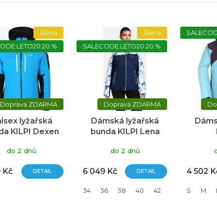
Sleva
Sleva
SALECOD
ODE:LETO20:20:%
SALECODE:LETO20:20:%
ZDARMA
ZDARMA
isex lyžařská
Dámská lyžařská
Dáms
da KILPI Dexen
bunda KILPI Lena
modrá
modrá
NOR
do 2 dnů
do 2 dnů
Ash
9 Kč
6 049 Kč
4 502 K
DETAIL
DETAIL
34
36
38
40
42
44
S
M