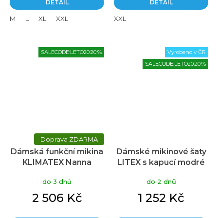
DETAIL
DETAIL
M
L
XL
XXL
XXL
SALECODE:LETO20:20:%
Vyrobeno v ČR
SALECODE:LETO20:20:%
ZDARMA
Dámská funkční mikina
Dámské mikinové šaty
KLIMATEX Nanna
LITEX s kapucí modré
modrá
do 3 dnů
do 2 dnů
2 506 Kč
1 252 Kč