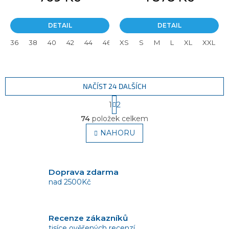
DETAIL
DETAIL
36
38
40
42
44
46
XS
S
M
L
XL
XXL
NAČÍST 24 DALŠÍCH
S
1
2
t
O
r
74
položek celkem
v
á
l
NAHORU
n
á
k
o
d
v
a
á
c
Doprava zdarma
n
í
nad 2500Kč
í
p
r
v
Recenze zákazníků
k
tisíce ověřených recenzí