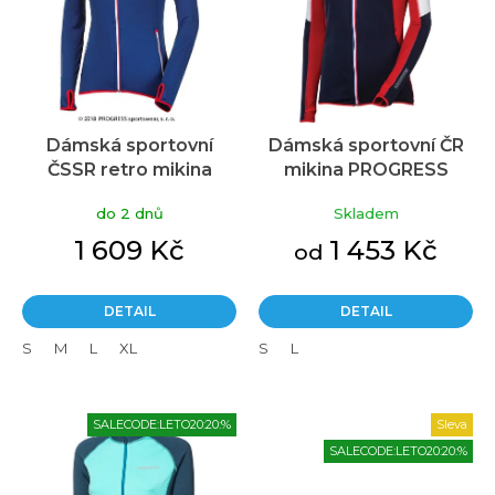
s
p
r
o
d
u
Dámská sportovní
Dámská sportovní ČR
k
ČSSR retro mikina
mikina PROGRESS
t
Průměrné
PROGRESS Timura
Republica modrá/ bílá/
hodnocení
ů
do 2 dnů
Skladem
produktu
tm.modrá
červená
je
1 609 Kč
1 453 Kč
od
5,0
z
5
DETAIL
DETAIL
hvězdiček.
S
M
L
XL
S
L
SALECODE:LETO20:20:%
Sleva
SALECODE:LETO20:20:%