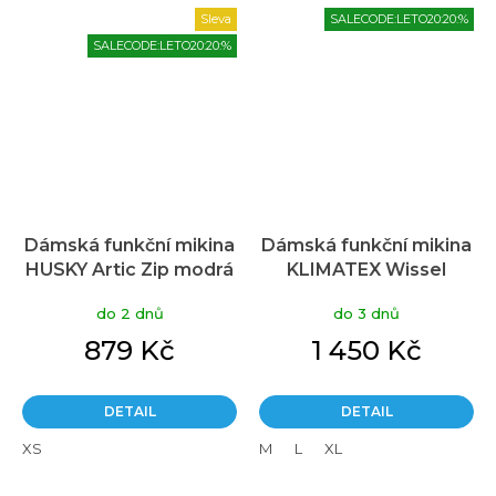
Sleva
SALECODE:LETO20:20:%
SALECODE:LETO20:20:%
Dámská funkční mikina
Dámská funkční mikina
HUSKY Artic Zip modrá
KLIMATEX Wissel
tyrkysová
do 2 dnů
do 3 dnů
879 Kč
1 450 Kč
DETAIL
DETAIL
XS
M
L
XL