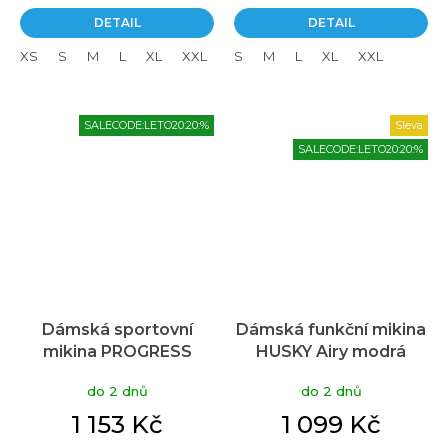
DETAIL
DETAIL
XS
S
M
L
XL
XXL
3XL
S
M
L
XL
XXL
SALECODE:LETO20:20:%
Sleva
SALECODE:LETO20:20:%
Dámská sportovní
Dámská funkční mikina
mikina PROGRESS
HUSKY Airy modrá
Biddy modrá
do 2 dnů
do 2 dnů
1 153 Kč
1 099 Kč