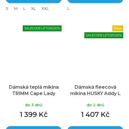
S
M
L
XL
XXL
L
SALECODE:LETO20:20:%
Sleva
SALECODE:LETO20:20:%
Dámská teplá mikina
Dámská fleecová
TRIMM Cape Lady
mikina HUSKY Addy L
modrá
fialová
do 3 dnů
do 2 dnů
1 399 Kč
1 407 Kč