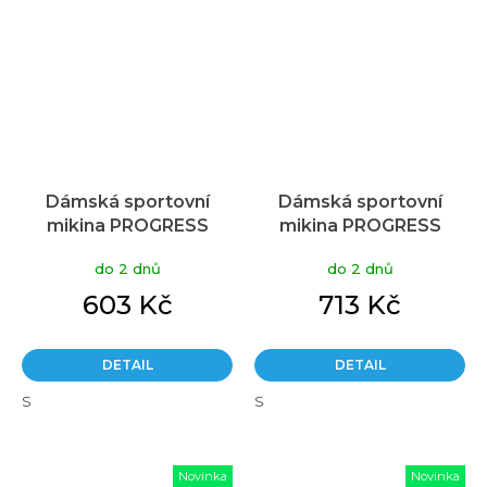
Dámská sportovní
Dámská sportovní
mikina PROGRESS
mikina PROGRESS
Cubica modrošedá
Cubica Zip modrošedá
do 2 dnů
do 2 dnů
603 Kč
713 Kč
DETAIL
DETAIL
S
S
Novinka
Novinka