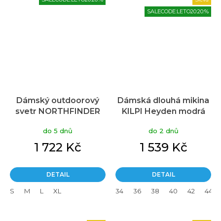
SALECODE:LETO20:20:%
Dámský outdoorový
Dámská dlouhá mikina
svetr NORTHFINDER
KILPI Heyden modrá
Brianne modrý
do 5 dnů
do 2 dnů
1 722 Kč
1 539 Kč
DETAIL
DETAIL
S
M
L
XL
34
36
38
40
42
44