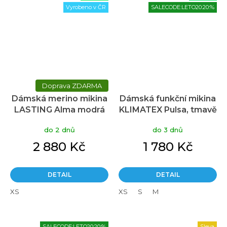
Vyrobeno v ČR
SALECODE:LETO20:20:%
ZDARMA
Dámská merino mikina
Dámská funkční mikina
LASTING Alma modrá
KLIMATEX Pulsa, tmavě
modrá, S
do 2 dnů
do 3 dnů
2 880 Kč
1 780 Kč
DETAIL
DETAIL
XS
XS
S
M
SALECODE:LETO20:20:%
Sleva