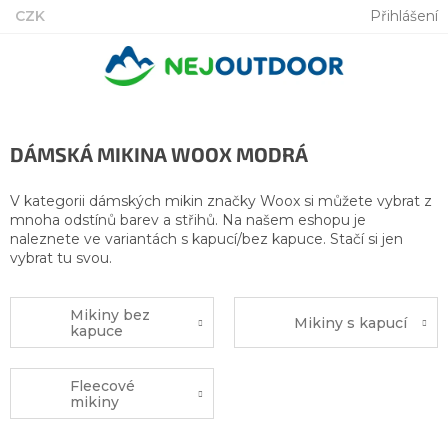
Přejít
CZK
Přihlášení
na
obsah
DÁMSKÁ MIKINA WOOX MODRÁ
V kategorii dámských mikin značky Woox si můžete vybrat z
mnoha odstínů barev a střihů. Na našem eshopu je
naleznete ve variantách s kapucí/bez kapuce. Stačí si jen
vybrat tu svou.
Mikiny bez
Mikiny s kapucí
kapuce
Fleecové
mikiny