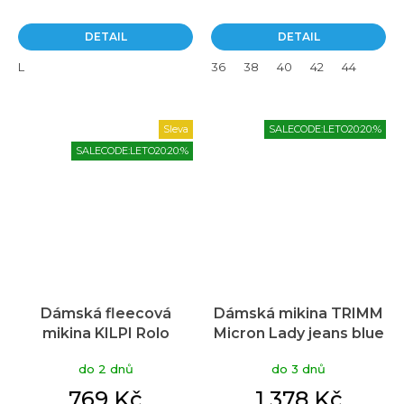
DETAIL
DETAIL
L
36
38
40
42
44
Sleva
SALECODE:LETO20:20:%
SALECODE:LETO20:20:%
Dámská fleecová
Dámská mikina TRIMM
mikina KILPI Rolo
Micron Lady jeans blue
modrá
do 2 dnů
do 3 dnů
769 Kč
1 378 Kč