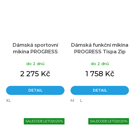
Dámská sportovní
Dámská funkční mikina
mikina PROGRESS
PROGRESS Tispa Zip
Tispa zip Merino modrá
modrozelená/mintová
do 2 dnů
do 2 dnů
2 275 Kč
1 758 Kč
DETAIL
DETAIL
XL
M
L
SALECODE:LETO20:20:%
SALECODE:LETO20:20:%