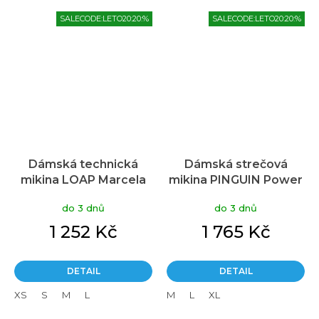
SALECODE:LETO20:20:%
SALECODE:LETO20:20:%
Dámská technická
Dámská strečová
mikina LOAP Marcela
mikina PINGUIN Power
modrá
Lady Half Zip modrá
do 3 dnů
do 3 dnů
1 252 Kč
1 765 Kč
DETAIL
DETAIL
XS
S
M
L
M
L
XL