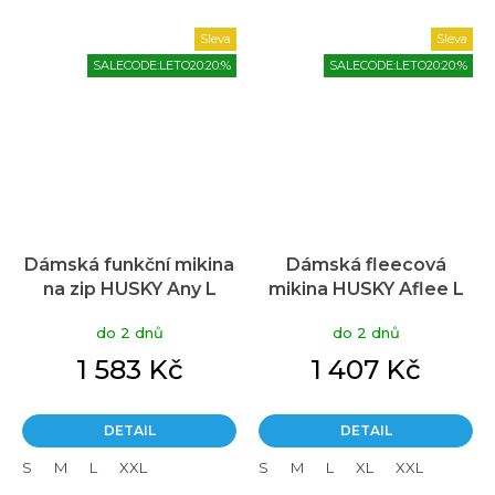
Sleva
Sleva
SALECODE:LETO20:20:%
SALECODE:LETO20:20:%
Dámská funkční mikina
Dámská fleecová
na zip HUSKY Any L
mikina HUSKY Aflee L
modrá
modrá
do 2 dnů
do 2 dnů
1 583 Kč
1 407 Kč
DETAIL
DETAIL
S
M
L
XXL
S
M
L
XL
XXL