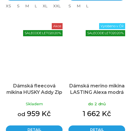
XS
S
M
L
XL
XXL
S
M
L
Akce
Vyrobeno v ČR
SALECODE:LETO20:20:%
SALECODE:LETO20:20:%
Dámská fleecová
Dámská merino mikina
mikina HUSKY Addy Zip
LASTING Alexa modrá
L modrá
Skladem
do 2 dnů
959 Kč
1 662 Kč
od
DETAIL
DETAIL