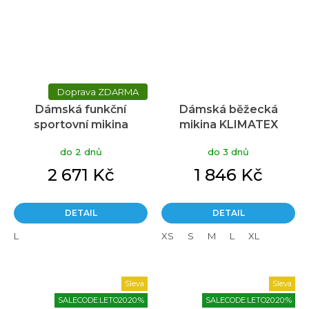
ZDARMA
Dámská funkční
Dámská běžecká
sportovní mikina
mikina KLIMATEX
PROGRESS Territoria
Asuka1 tmavě modrá
do 2 dnů
do 3 dnů
Czech trikolora
2 671 Kč
1 846 Kč
DETAIL
DETAIL
L
XS
S
M
L
XL
Sleva
Sleva
SALECODE:LETO20:20:%
SALECODE:LETO20:20:%