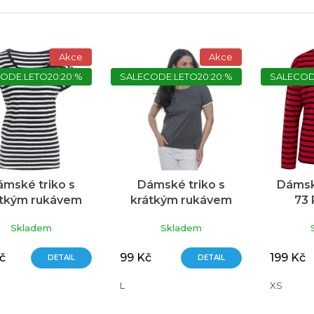
Akce
Akce
ODE:LETO20:20:%
SALECODE:LETO20:20:%
SALECOD
mské triko s
Dámské triko s
Dámsk
átkým rukávem
krátkým rukávem
73
AM 73 černá
SAM 73 šedá tmavá
č
Skladem
Skladem
č
99 Kč
199 Kč
DETAIL
DETAIL
L
XS