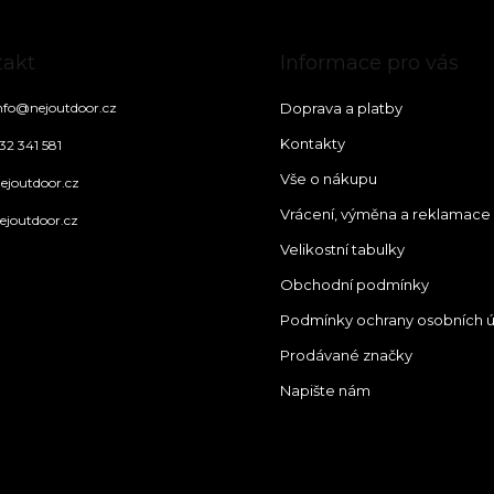
takt
Informace pro vás
nfo
@
nejoutdoor.cz
Doprava a platby
Kontakty
32 341 581
Vše o nákupu
ejoutdoor.cz
Vrácení, výměna a reklamace
ejoutdoor.cz
Velikostní tabulky
Obchodní podmínky
Podmínky ochrany osobních 
Prodávané značky
Napište nám