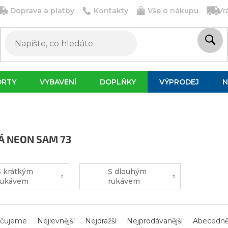
Doprava a platby
Kontakty
Vše o nákupu
Vr
ORTY
VYBAVENÍ
DOPLŇKY
VÝPRODEJ
N
 NEON SAM 73
S krátkým
S dlouhým
rukávem
rukávem
čujeme
Nejlevnější
Nejdražší
Nejprodávanější
Abecedn