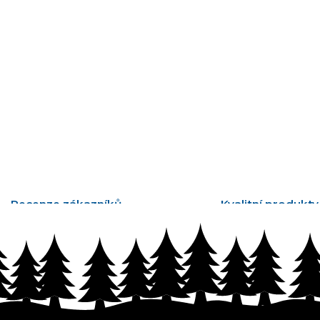
Recenze zákazníků
Kvalitní produkty
tisíce ověřených recenzí
vyrobené v Česku