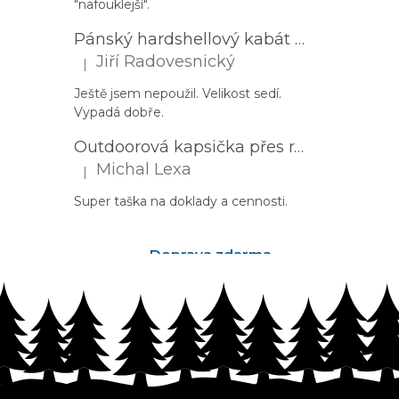
"nafouklejší".
Pánský hardshellový kabát HUSKY Nestia M zelený
Jiří Radovesnický
|
Hodnocení produktu je 5 z 5 hvězdiček.
Ještě jsem nepoužil. Velikost sedí.
Vypadá dobře.
Outdoorová kapsička přes rameno PROGRESS Corss Body černá
Michal Lexa
|
Hodnocení produktu je 5 z 5 hvězdiček.
Super taška na doklady a cennosti.
Doprava zdarma
nad 2500Kč
Z