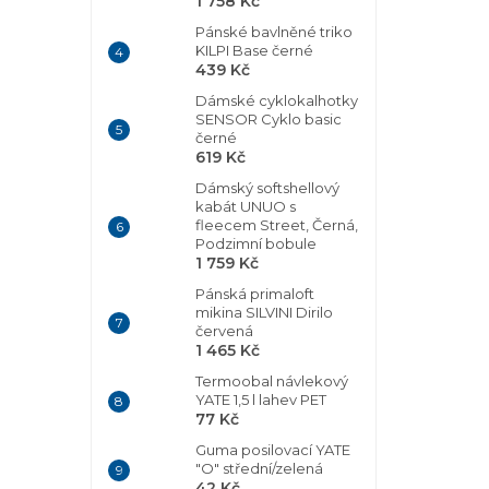
1 758 Kč
Pánské bavlněné triko
KILPI Base černé
439 Kč
Dámské cyklokalhotky
SENSOR Cyklo basic
černé
619 Kč
Dámský softshellový
kabát UNUO s
fleecem Street, Černá,
Podzimní bobule
1 759 Kč
Pánská primaloft
mikina SILVINI Dirilo
červená
1 465 Kč
Termoobal návlekový
YATE 1,5 l lahev PET
77 Kč
Guma posilovací YATE
"O" střední/zelená
42 Kč