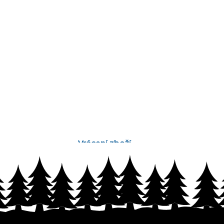
Vrácení zboží
bez problémů do 14 dnů