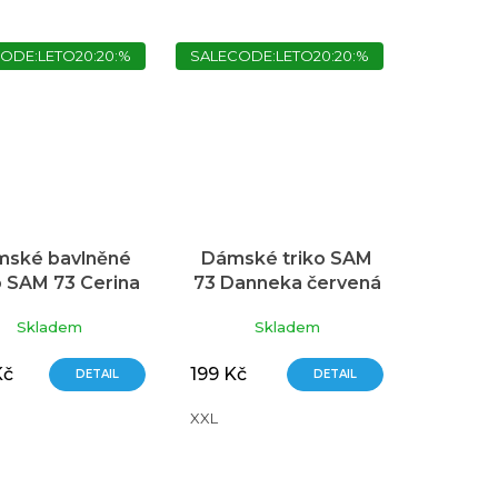
ODE:LETO20:20:%
SALECODE:LETO20:20:%
ské bavlněné
Dámské triko SAM
o SAM 73 Cerina
73 Danneka červená
zelená
Skladem
Skladem
Kč
199 Kč
DETAIL
DETAIL
XXL