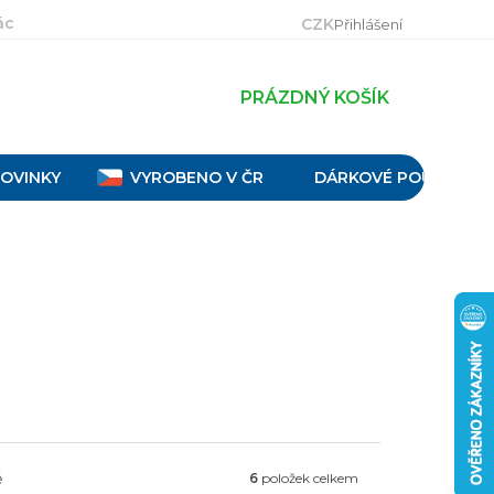
ácení, výměna a reklamace
Velikostní tabulky
Obch
CZK
Přihlášení
PRÁZDNÝ KOŠÍK
OVINKY
VYROBENO V ČR
DÁRKOVÉ POUKAZY
ě
6
položek celkem