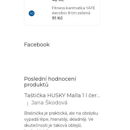
Fitness karimatka YATE
Aerobic 8 tm.zelená
91 Kč
Facebook
Poslední hodnocení
produktů
Taštička HUSKY Malla 1 l černá
Jana Škodová
|
Hodnocení produktu je 3 z 5 hvězdiček.
Brašnička je praktická, ale na obrázku
vypadá lépe, hranatěji, skladněji. Ve
skutečnosti je taková oblejší,