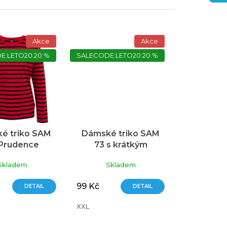
Akce
Akce
E:LETO20:20:%
SALECODE:LETO20:20:%
é triko SAM
Dámské triko SAM
 Prudence
73 s krátkým
ervené
rukávem růžová
Skladem
Skladem
99 Kč
DETAIL
DETAIL
XXL