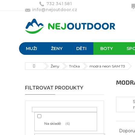
Přejít
732 341 581
na
info@nejoutdoor.cz
obsah
MUŽI
ŽENY
DĚTI
BOTY
SP
Domů
Ženy
Trička
modrá neon SAM 73
P
MODRÁ
o
s
t
r
a
n
Ř
Na skladě
6
n
a
Doporu