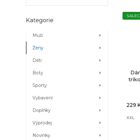
SALEC
Přeskočit
Kategorie
kategorie
Muži
Ženy
Děti
Dám
Boty
trik
Sporty
Vybavení
229 
Doplňky
XXL
Výprodej
Novinky