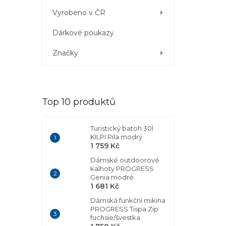
Vyrobeno v ČR
Dárkové poukazy
Značky
Top 10 produktů
Turistický batoh 30l
KILPI Rila modrý
1 759 Kč
Dámské outdoorové
kalhoty PROGRESS
Genia modré
1 681 Kč
Dámská funkční mikina
PROGRESS Tispa Zip
fuchsie/švestka