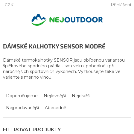
Přejít
CZK
Přihlášení
na
obsah
DÁMSKÉ KALHOTKY SENSOR MODRÉ
Dámské termokalhotky SENSOR jsou oblíbenou variantou
špičkového spodního prádla. Jsou velmi pohodlné i při
náročnějších sportovních výkonech. Vyzkoušejte také ve
variantě s merino vlnou.
Ř
a
Doporučujeme
Nejlevnější
Nejdražší
z
Nejprodávanější
Abecedně
e
n
í
p