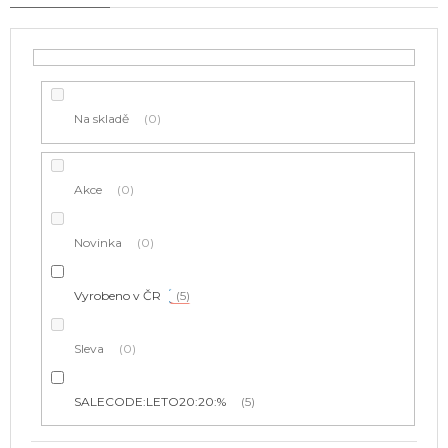
r
o
d
u
k
t
Na skladě
0
ů
Akce
0
Novinka
0
Vyrobeno v ČR
5
Sleva
0
SALECODE:LETO20:20:%
5