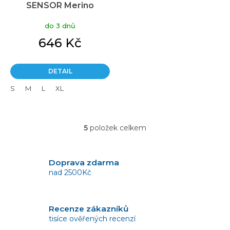
SENSOR Merino
impress černá/floral
do 3 dnů
646 Kč
DETAIL
S
M
L
XL
5
položek celkem
O
v
l
á
Doprava zdarma
d
nad 2500Kč
a
c
í
Recenze zákazníků
p
tisíce ověřených recenzí
r
v