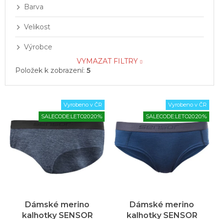
Barva
Velikost
Výrobce
VYMAZAT FILTRY
Položek k zobrazení:
5
V
Vyrobeno v ČR
Vyrobeno v ČR
ý
SALECODE:LETO20:20:%
SALECODE:LETO20:20:%
p
i
s
p
r
o
d
u
Dámské merino
Dámské merino
k
kalhotky SENSOR
kalhotky SENSOR
t