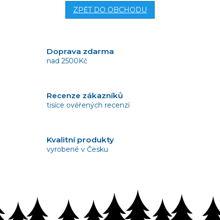
ZPĚT DO OBCHODU
Doprava zdarma
nad 2500Kč
Recenze zákazníků
tisíce ověřených recenzí
Kvalitní produkty
vyrobené v Česku
Vrácení zboží
bez problémů do 14 dnů