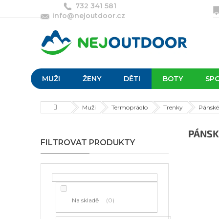
Přejít
732 341 581
na
info@nejoutdoor.cz
obsah
MUŽI
ŽENY
DĚTI
BOTY
SP
Domů
Muži
Termoprádlo
Trenky
Pánské
P
PÁNSK
o
s
t
r
a
n
Na skladě
0
n