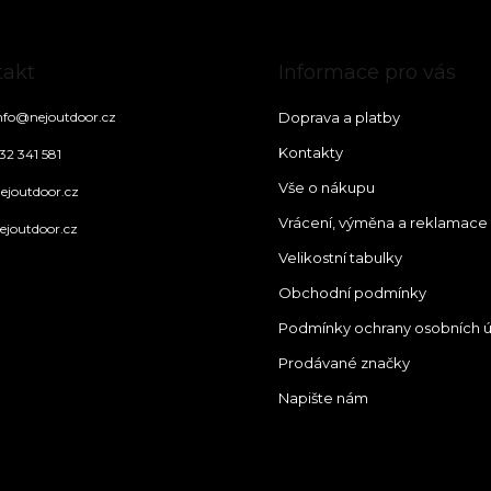
takt
Informace pro vás
nfo
@
nejoutdoor.cz
Doprava a platby
Kontakty
32 341 581
Vše o nákupu
ejoutdoor.cz
Vrácení, výměna a reklamace
ejoutdoor.cz
Velikostní tabulky
Obchodní podmínky
Podmínky ochrany osobních 
Prodávané značky
Napište nám