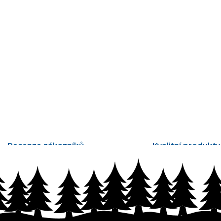
Recenze zákazníků
Kvalitní produkty
tisíce ověřených recenzí
vyrobené v Česku