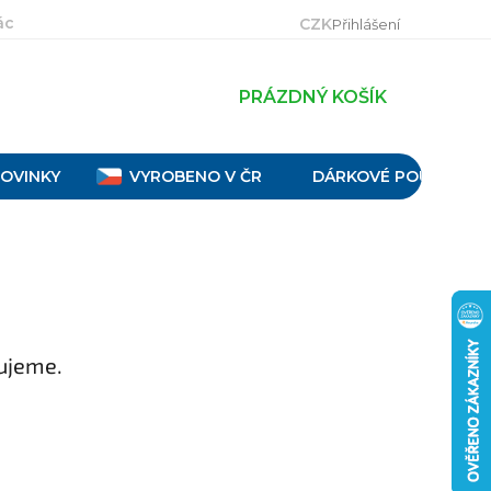
ácení, výměna a reklamace
Velikostní tabulky
Obch
CZK
Přihlášení
PRÁZDNÝ KOŠÍK
OVINKY
VYROBENO V ČR
DÁRKOVÉ POUKAZY
ujeme.