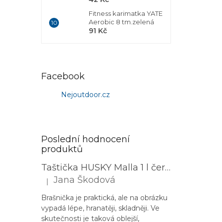
Fitness karimatka YATE
Aerobic 8 tm.zelená
91 Kč
Facebook
Nejoutdoor.cz
Poslední hodnocení
produktů
Taštička HUSKY Malla 1 l černá
Jana Škodová
|
Hodnocení produktu je 3 z 5 hvězdiček.
Brašnička je praktická, ale na obrázku
vypadá lépe, hranatěji, skladněji. Ve
skutečnosti je taková oblejší,