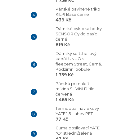
1 758 Kč
Pánské bavlněné triko
KILPI Base černé
439 Kč
Dámské cyklokalhotky
SENSOR Cyklo basic
černé
619 Kč
Dámský softshellový
kabát UNUO s
fleecem Street, Černá,
Podzimní bobule
1 759 Kč
Pánská primaloft
mikina SILVINI Dirilo
červená
1 465 Kč
Termoobal návlekový
YATE 1,5 l lahev PET
77 Kč
Guma posilovací YATE
"O" střední/zelená
42 Kč