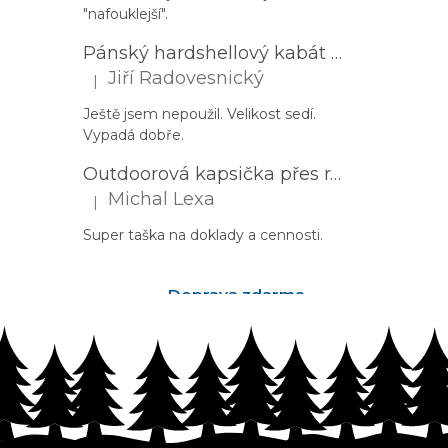
"nafouklejší".
Pánský hardshellový kabát HUSKY Nestia M zelený
Jiří Radovesnický
|
Hodnocení produktu je 5 z 5 hvězdiček.
Ještě jsem nepoužil. Velikost sedí.
Vypadá dobře.
Outdoorová kapsička přes rameno PROGRESS Corss Body černá
Michal Lexa
|
Hodnocení produktu je 5 z 5 hvězdiček.
Super taška na doklady a cennosti.
Doprava zdarma
nad 2500Kč
Z