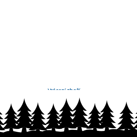
Vrácení zboží
bez problémů do 14 dnů