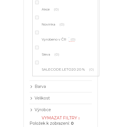
í
p
Akce
0
a
n
e
Novinka
0
l
Vyrobeno v ČR
0
Sleva
0
SALECODE:LETO20:20:%
0
Barva
Velikost
Výrobce
VYMAZAT FILTRY
Položek k zobrazení:
0