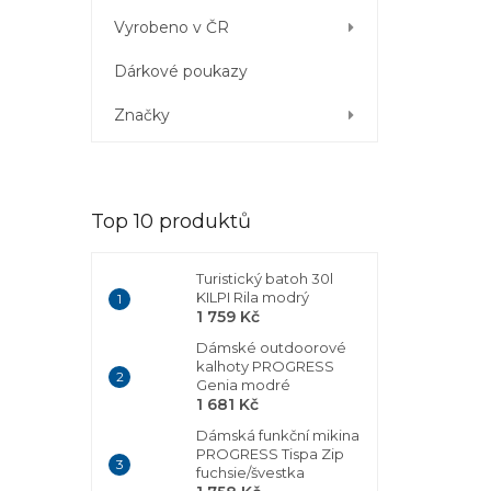
Vyrobeno v ČR
Dárkové poukazy
Značky
Top 10 produktů
Turistický batoh 30l
KILPI Rila modrý
1 759 Kč
Dámské outdoorové
kalhoty PROGRESS
Genia modré
1 681 Kč
Dámská funkční mikina
PROGRESS Tispa Zip
fuchsie/švestka