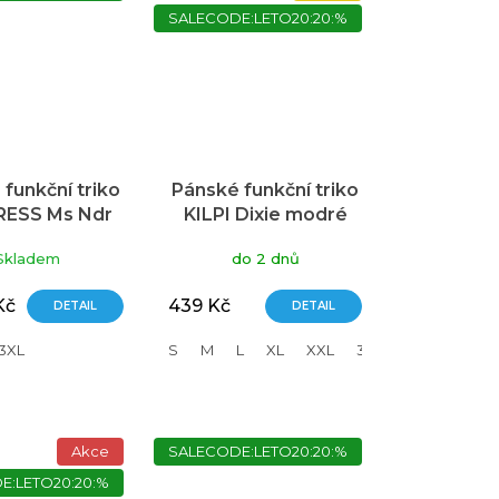
SALECODE:LETO20:20:%
funkční triko
Pánské funkční triko
ESS Ms Ndr
KILPI Dixie modré
modré
Skladem
do 2 dnů
Kč
439 Kč
DETAIL
DETAIL
3XL
S
M
L
XL
XXL
3XL
Akce
SALECODE:LETO20:20:%
E:LETO20:20:%