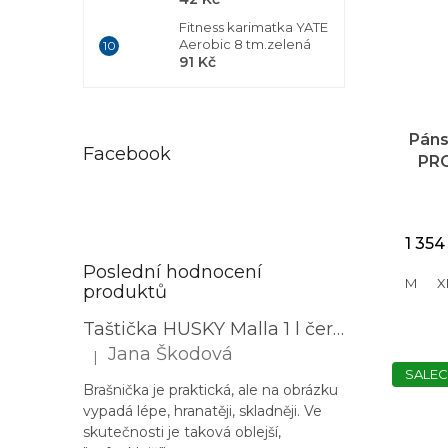
Fitness karimatka YATE
Aerobic 8 tm.zelená
91 Kč
Páns
Facebook
PRO
Ya
1 354
Poslední hodnocení
M
X
produktů
Taštička HUSKY Malla 1 l černá
Jana Škodová
|
Hodnocení produktu je 3 z 5 hvězdiček.
SALEC
Brašnička je praktická, ale na obrázku
vypadá lépe, hranatěji, skladněji. Ve
skutečnosti je taková oblejší,