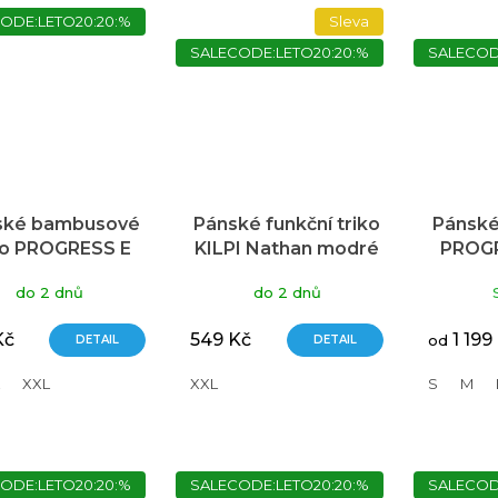
ODE:LETO20:20:%
Sleva
SALECODE:LETO20:20:%
SALECOD
ské bambusové
Pánské funkční triko
Pánské
ko PROGRESS E
KILPI Nathan modré
PROGR
Nkr modré
Orig
do 2 dnů
do 2 dnů
Kč
549 Kč
1 199
DETAIL
DETAIL
od
XXL
XXL
S
M
ODE:LETO20:20:%
SALECODE:LETO20:20:%
SALECOD