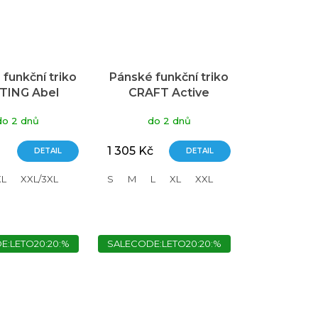
funkční triko
Pánské funkční triko
TING Abel
CRAFT Active
modré
Comfort LS 2 -
do 2 dnů
do 2 dnů
modrá
1 305 Kč
DETAIL
DETAIL
XL
XXL/3XL
S
M
L
XL
XXL
E:LETO20:20:%
SALECODE:LETO20:20:%