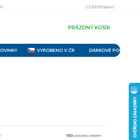
ácení, výměna a reklamace
Velikostní tabulky
Obch
CZK
Přihlášení
PRÁZDNÝ KOŠÍK
OVINKY
VYROBENO V ČR
DÁRKOVÉ POUKAZY
ě
160
položek celkem