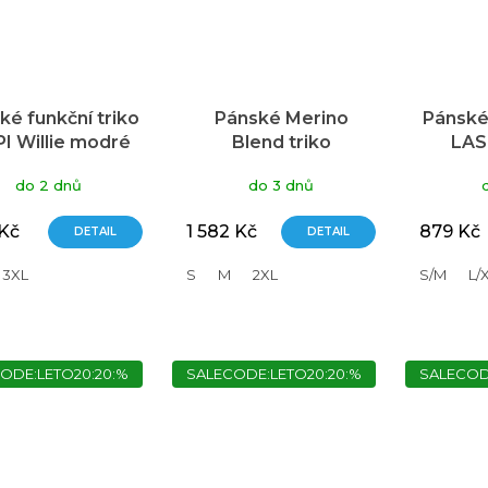
ké funkční triko
Pánské Merino
Pánské 
PI Willie modré
Blend triko
LAS
KLIMATEX Tasman
do 2 dnů
do 3 dnů
tmavě modrá
 Kč
1 582 Kč
879 Kč
DETAIL
DETAIL
3XL
S
M
2XL
S/M
L/
ODE:LETO20:20:%
SALECODE:LETO20:20:%
SALECOD