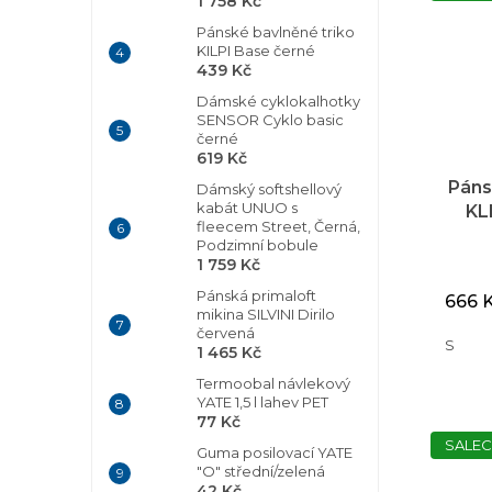
1 758 Kč
Pánské bavlněné triko
KILPI Base černé
439 Kč
Dámské cyklokalhotky
SENSOR Cyklo basic
černé
619 Kč
Páns
Dámský softshellový
kabát UNUO s
KL
fleecem Street, Černá,
t
Podzimní bobule
1 759 Kč
Pánská primaloft
666 
mikina SILVINI Dirilo
červená
S
1 465 Kč
Termoobal návlekový
YATE 1,5 l lahev PET
77 Kč
SALEC
Guma posilovací YATE
"O" střední/zelená
42 Kč