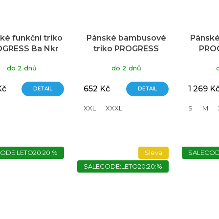
ké funkční triko
Pánské bambusové
Pánské
GRESS Ba Nkr
triko PROGRESS
PROG
ký rukáv modré
Barbar Biker modré
Lands
do 2 dnů
do 2 dnů
Kč
652 Kč
1 269 K
DETAIL
DETAIL
XXL
XXXL
S
M
ODE:LETO20:20:%
Sleva
SALECOD
SALECODE:LETO20:20:%