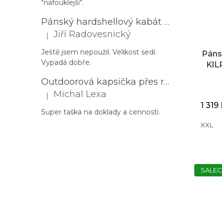
"nafouklejší".
Pánský hardshellový kabát HUSKY Nestia M zelený
Jiří Radovesnický
|
Hodnocení produktu je 5 z 5 hvězdiček.
Ještě jsem nepoužil. Velikost sedí.
Páns
Vypadá dobře.
KIL
Outdoorová kapsička přes rameno PROGRESS Corss Body černá
Michal Lexa
|
Hodnocení produktu je 5 z 5 hvězdiček.
1 319
Super taška na doklady a cennosti.
XXL
SALEC