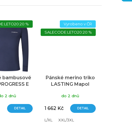
E:LETO20:20:%
Vyrobeno v ČR
SALECODE:LETO20:20:%
é bambusové
Pánské merino triko
 PROGRESS E
LASTING Mapol
R modré
modré
do 2 dnů
do 2 dnů
1 662 Kč
DETAIL
DETAIL
L/XL
XXL/3XL