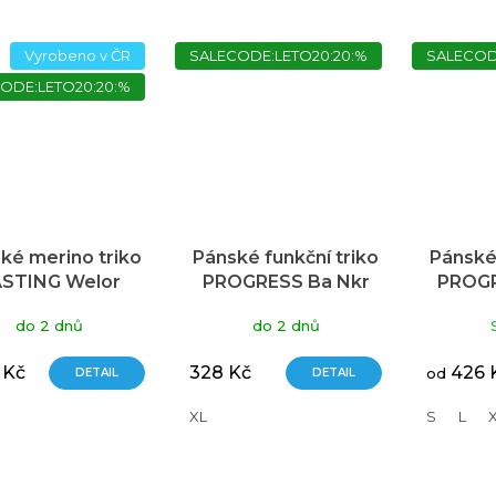
iček.
Vyrobeno v ČR
SALECODE:LETO20:20:%
SALECOD
ODE:LETO20:20:%
ké merino triko
Pánské funkční triko
Pánské 
STING Welor
PROGRESS Ba Nkr
PROGR
modré
krátký rukáv modré
do 2 dnů
do 2 dnů
 Kč
328 Kč
426 
DETAIL
DETAIL
od
XL
S
L