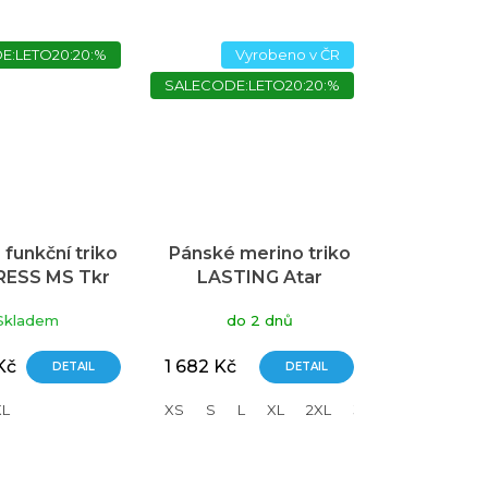
E:LETO20:20:%
Vyrobeno v ČR
SALECODE:LETO20:20:%
funkční triko
Pánské merino triko
ESS MS Tkr
LASTING Atar
modré
modré
Skladem
do 2 dnů
Kč
1 682 Kč
DETAIL
DETAIL
XL
XS
S
L
XL
2XL
3XL