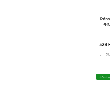
Páns
PRO
krát
328 
L
XL
SALEC