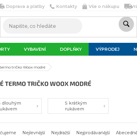
Doprava a platby
Kontakty
Vše o nákupu
Vr
ORTY
VYBAVENÍ
DOPLŇKY
VÝPRODEJ
N
termo tričko Woox modré
É TERMO TRIČKO WOOX MODRÉ
S dlouhým
S krátkým
rukávem
rukávem
čujeme
Nejlevnější
Nejdražší
Nejprodávanější
Abecedn