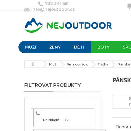
Přejít
732 341 581
na
info@nejoutdoor.cz
obsah
MUŽI
ŽENY
DĚTI
BOTY
SP
Domů
Muži
Termoprádlo
Trička
Pánské 
P
PÁNSK
o
s
t
r
a
n
Ř
Na skladě
15
n
a
Doporu