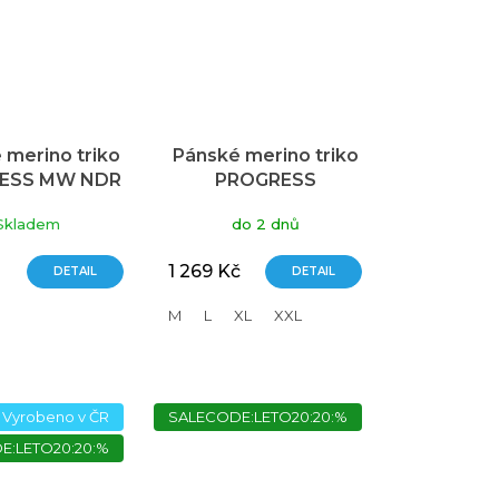
 merino triko
Pánské merino triko
ESS MW NDR
PROGRESS
 s dlouhým
Landscape s
Skladem
do 2 dnů
ukávem
dlouhým rukávem
odrá/modrá
modré
1 269 Kč
DETAIL
DETAIL
M
L
XL
XXL
Vyrobeno v ČR
SALECODE:LETO20:20:%
E:LETO20:20:%