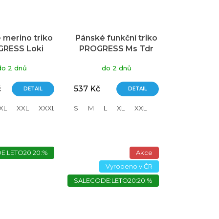
 merino triko
Pánské funkční triko
RESS Loki
PROGRESS Ms Tdr
cape petrol
modré
do 2 dnů
do 2 dnů
melír
č
537 Kč
DETAIL
DETAIL
XL
XXL
XXXL
S
M
L
XL
XXL
E:LETO20:20:%
Akce
Vyrobeno v ČR
SALECODE:LETO20:20:%