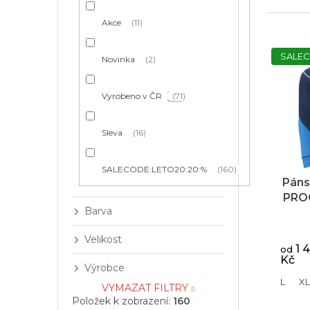
í
z
p
e
Akce
11
a
n
V
n
í
ý
SALEC
e
Novinka
2
p
p
l
r
i
o
Vyrobeno v ČR
71
s
d
p
u
r
Sleva
16
k
o
t
d
SALECODE:LETO20:20:%
160
ů
u
Páns
k
PRO
t
Barva
170 
ů
Prům
tm
hodno
Velikost
1 
produ
od
Kč
je
Výrobce
5,0
L
XL
VYMAZAT FILTRY
z
Položek k zobrazení:
160
5