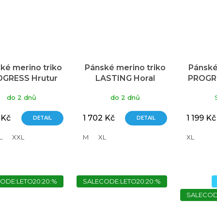
ké merino triko
Pánské merino triko
Pánské
GRESS Hrutur
LASTING Horal
PROGR
k petrol melír
modré
170
do 2 dnů
do 2 dnů
r
tm.m
 Kč
1 702 Kč
1 199 Kč
DETAIL
DETAIL
L
XXL
M
XL
XL
ODE:LETO20:20:%
SALECODE:LETO20:20:%
SALECOD