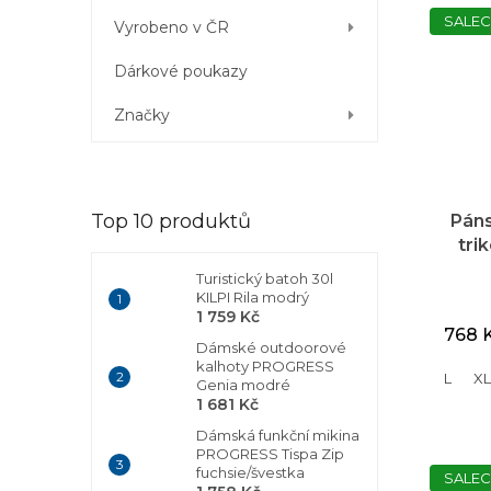
SALEC
Vyrobeno v ČR
Dárkové poukazy
Značky
Top 10 produktů
Pán
tri
Turistický batoh 30l
KILPI Rila modrý
1 759 Kč
768 
Dámské outdoorové
kalhoty PROGRESS
L
XL
Genia modré
1 681 Kč
Dámská funkční mikina
PROGRESS Tispa Zip
fuchsie/švestka
SALEC