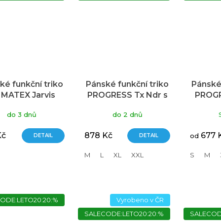
ké funkční triko
Pánské funkční triko
Pánské 
IMATEX Jarvis
PROGRESS Tx Ndr s
PROGR
mavě modrá
dlouhým rukávem
do 3 dnů
do 2 dnů
modré
Kč
878 Kč
677 
DETAIL
DETAIL
od
M
L
XL
XXL
S
M
ODE:LETO20:20:%
Vyrobeno v ČR
SALECODE:LETO20:20:%
SALECOD