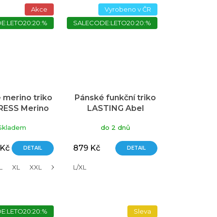
Akce
Vyrobeno v ČR
E:LETO20:20:%
SALECODE:LETO20:20:%
 merino triko
Pánské funkční triko
ESS Merino
LASTING Abel
inal modré
modrá
Skladem
do 2 dnů
 Kč
879 Kč
DETAIL
DETAIL
L
XL
XXL
XXXL
L/XL
E:LETO20:20:%
Sleva