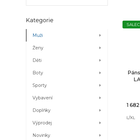
hvězd
Přeskočit
Kategorie
SALEC
kategorie
Muži
Ženy
Děti
Páns
Boty
LA
Sporty
Vybavení
1 682
Doplňky
L/XL
Výprodej
Novinky