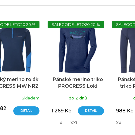
ODE:LETO20:20:%
SALECODE:LETO20:20:%
SALECOD
ký merino rolák
Pánské merino triko
Pánsk
GRESS MW NRZ
PROGRESS Loki
triko
s krátkým zipem
Aurora s dlouhým
ND
ěrné
Skladem
do 2 dnů
.modrá/modrá
rukávem - tm.modrá
cení
482
ktu
1 269 Kč
988 Kč
DETAIL
DETAIL
L
XL
XXL
XXL