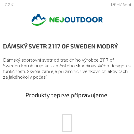
Přejít
CZK
Přihlášení
na
obsah
DÁMSKÝ SVETR 2117 OF SWEDEN MODRÝ
Dámský sportovní svetr od tradičního výrobce 2117 of
Sweden kombinuje kouzlo čistého skandinávského designu s
funkčností. Skvěle zahřeje při zimních venkovních aktivitách
za jakéhokoliv počasí.
Produkty teprve připravujeme.