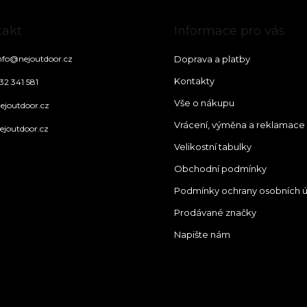
takt
Informace pro vás
nfo
@
nejoutdoor.cz
Doprava a platby
Kontakty
32 341 581
Vše o nákupu
ejoutdoor.cz
Vrácení, výměna a reklamace
ejoutdoor.cz
Velikostní tabulky
Obchodní podmínky
Podmínky ochrany osobních 
Prodávané značky
Napište nám