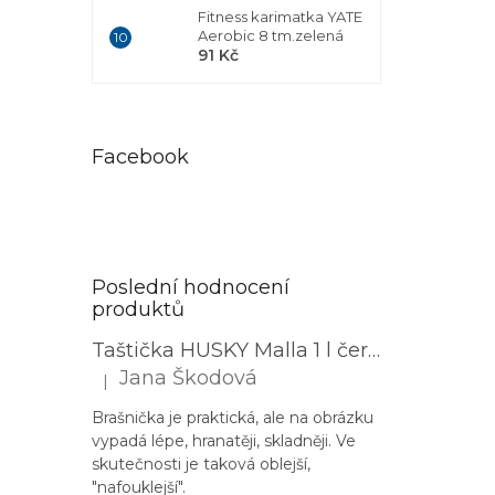
Fitness karimatka YATE
Aerobic 8 tm.zelená
91 Kč
Facebook
Poslední hodnocení
produktů
Taštička HUSKY Malla 1 l černá
Jana Škodová
|
Hodnocení produktu je 3 z 5 hvězdiček.
Brašnička je praktická, ale na obrázku
vypadá lépe, hranatěji, skladněji. Ve
skutečnosti je taková oblejší,
"nafouklejší".