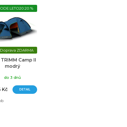
ODE:LETO20:20:%
ZDARMA
 TRIMM Camp II
modrý
do 3 dnů
6 Kč
DETAIL
ob
O