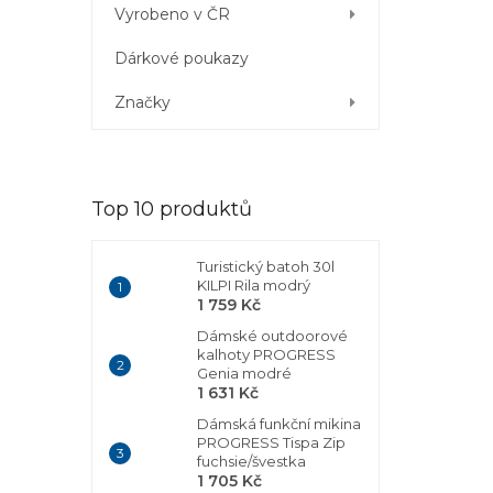
Vyrobeno v ČR
Dárkové poukazy
Značky
Top 10 produktů
Turistický batoh 30l
KILPI Rila modrý
1 759 Kč
Dámské outdoorové
kalhoty PROGRESS
Genia modré
1 631 Kč
Dámská funkční mikina
PROGRESS Tispa Zip
fuchsie/švestka
1 705 Kč