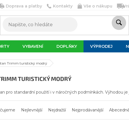
Doprava a platby
Kontakty
Vše o nákupu
Vr
ORTY
VYBAVENÍ
DOPLŇKY
VÝPRODEJ
N
Stan Trimm turistický modrý
TRIMM TURISTICKÝ MODRÝ
stan pro standardní použití i v náročných podmínkách. Výhodou j
čujeme
Nejlevnější
Nejdražší
Nejprodávanější
Abecedn