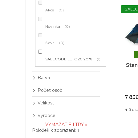
í
n
V
p
í
ý
SALEC
Akce
0
a
p
p
n
r
i
e
o
Novinka
0
s
l
d
p
u
r
Sleva
0
k
o
t
d
SALECODE:LETO20:20:%
1
ů
u
Stan
k
t
Barva
ů
Počet osob
7 83
Velikost
4-5 os
Výrobce
VYMAZAT FILTRY
Položek k zobrazení:
1