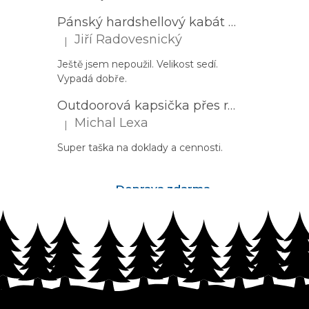
Pánský hardshellový kabát HUSKY Nestia M zelený
Jiří Radovesnický
|
Hodnocení produktu je 5 z 5 hvězdiček.
Ještě jsem nepoužil. Velikost sedí.
Vypadá dobře.
Outdoorová kapsička přes rameno PROGRESS Corss Body černá
Michal Lexa
|
Hodnocení produktu je 5 z 5 hvězdiček.
Super taška na doklady a cennosti.
Doprava zdarma
nad 2500Kč
Z
á