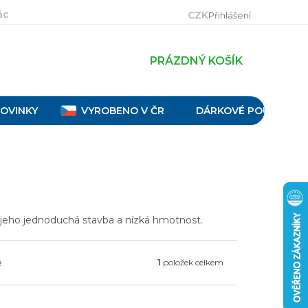
ácení, výměna a reklamace
Velikostní tabulky
Obch
CZK
Přihlášení
PRÁZDNÝ KOŠÍK
OVINKY
VYROBENO V ČR
DÁRKOVÉ POUKAZY
e jeho jednoduchá stavba a nízká hmotnost.
ě
1
položek celkem