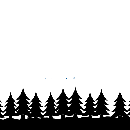
Vrácení zboží
bez problémů do 14 dnů