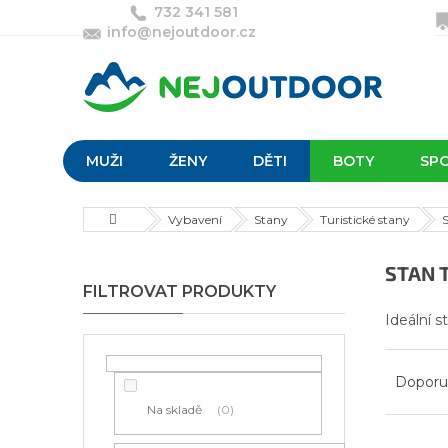
Přejít
732 341 581
na
info@nejoutdoor.cz
obsah
MUŽI
ŽENY
DĚTI
BOTY
SP
Domů
Vybavení
Stany
Turistické stany
P
STAN 
o
s
Ideální 
t
r
Ř
a
a
Doporu
n
z
Na skladě
0
n
e