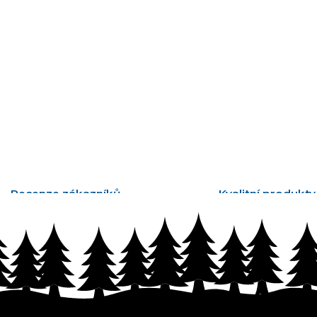
Recenze zákazníků
Kvalitní produkty
tisíce ověřených recenzí
vyrobené v Česku