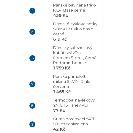
Pánské bavlněné triko
KILPI Base černé
439 Kč
Dámské cyklokalhotky
SENSOR Cyklo basic
černé
619 Kč
Dámský softshellový
kabát UNUO s
fleecem Street, Černá,
Podzimní bobule
1 759 Kč
Pánská primaloft
mikina SILVINI Dirilo
červená
1 465 Kč
Termoobal návlekový
YATE 1,5 l lahev PET
77 Kč
Guma posilovací YATE
"O" střední/zelená
42 Kč