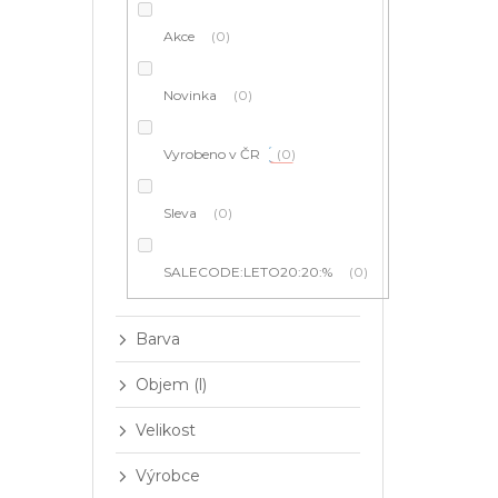
í
p
Akce
0
a
n
e
Novinka
0
l
Vyrobeno v ČR
0
Sleva
0
SALECODE:LETO20:20:%
0
Barva
Objem (l)
Velikost
Výrobce