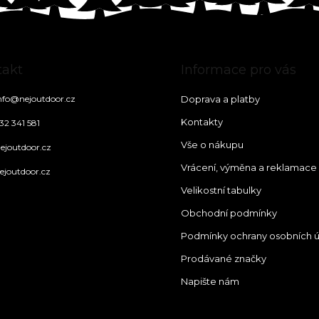
takt
Informace pro vás
nfo
@
nejoutdoor.cz
Doprava a platby
Kontakty
32 341 581
Vše o nákupu
ejoutdoor.cz
Vrácení, výměna a reklamace
ejoutdoor.cz
Velikostní tabulky
Obchodní podmínky
Podmínky ochrany osobních 
Prodávané značky
Napište nám