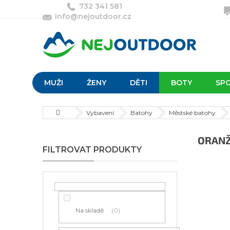
Přejít
732 341 581
na
info@nejoutdoor.cz
obsah
MUŽI
ŽENY
DĚTI
BOTY
SP
Domů
Vybavení
Batohy
Městské batohy
P
ORANŽ
o
s
t
r
a
n
Na skladě
0
n