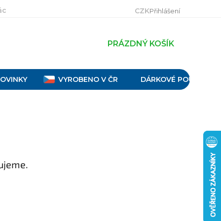
ácení, výměna a reklamace
Velikostní tabulky
Obch
CZK
Přihlášení
PRÁZDNÝ KOŠÍK
OVINKY
VYROBENO V ČR
DÁRKOVÉ POUKAZY
ujeme.