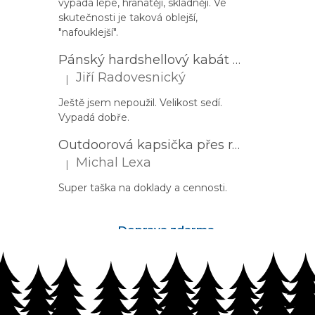
vypadá lépe, hranatěji, skladněji. Ve
skutečnosti je taková oblejší,
"nafouklejší".
Pánský hardshellový kabát HUSKY Nestia M zelený
Jiří Radovesnický
|
Hodnocení produktu je 5 z 5 hvězdiček.
Ještě jsem nepoužil. Velikost sedí.
Vypadá dobře.
Outdoorová kapsička přes rameno PROGRESS Corss Body černá
Michal Lexa
|
Hodnocení produktu je 5 z 5 hvězdiček.
Super taška na doklady a cennosti.
Doprava zdarma
nad 2500Kč