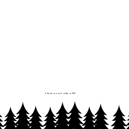
Vrácení zboží
bez problémů do 14 dnů