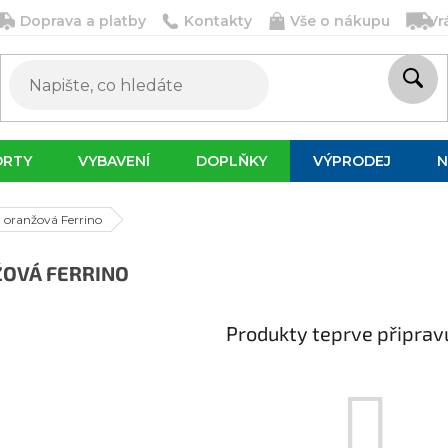
Doprava a platby
Kontakty
Vše o nákupu
Vr
ORTY
VYBAVENÍ
DOPLŇKY
VÝPRODEJ
N
oranžová Ferrino
OVÁ FERRINO
Produkty teprve připrav