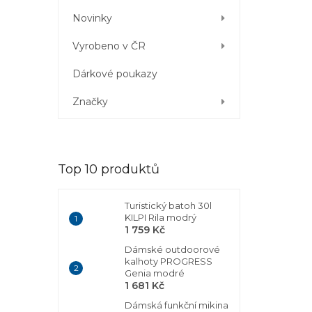
Novinky
Vyrobeno v ČR
Dárkové poukazy
Značky
Top 10 produktů
Turistický batoh 30l
KILPI Rila modrý
1 759 Kč
Dámské outdoorové
kalhoty PROGRESS
Genia modré
1 681 Kč
Dámská funkční mikina