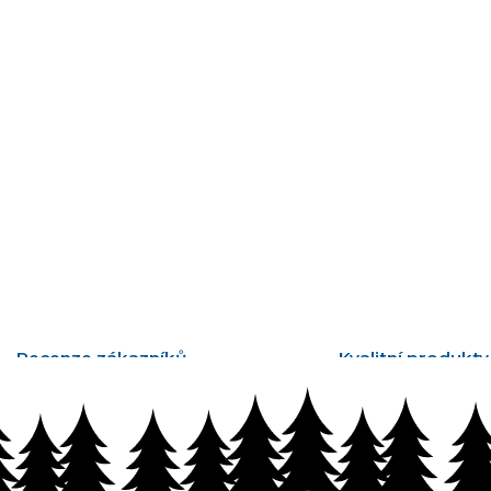
Recenze zákazníků
Kvalitní produkty
tisíce ověřených recenzí
vyrobené v Česku