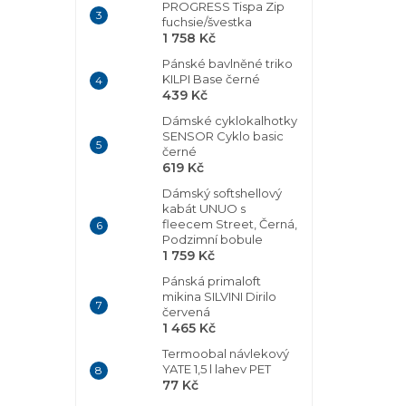
PROGRESS Tispa Zip
fuchsie/švestka
1 758 Kč
Pánské bavlněné triko
KILPI Base černé
439 Kč
Dámské cyklokalhotky
SENSOR Cyklo basic
černé
619 Kč
Dámský softshellový
kabát UNUO s
fleecem Street, Černá,
Podzimní bobule
1 759 Kč
Pánská primaloft
mikina SILVINI Dirilo
červená
1 465 Kč
Termoobal návlekový
YATE 1,5 l lahev PET
77 Kč