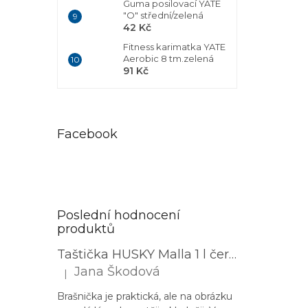
Guma posilovací YATE
"O" střední/zelená
42 Kč
Fitness karimatka YATE
Aerobic 8 tm.zelená
91 Kč
Facebook
Poslední hodnocení
produktů
Taštička HUSKY Malla 1 l černá
Jana Škodová
|
Hodnocení produktu je 3 z 5 hvězdiček.
Brašnička je praktická, ale na obrázku