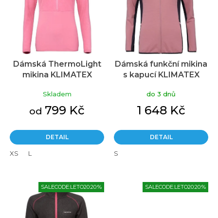
s
p
r
o
d
u
Dámská ThermoLight
Dámská funkční mikina
k
mikina KLIMATEX
s kapucí KLIMATEX
t
Saika1 růžová
Avoca růžová
ů
Skladem
do 3 dnů
799 Kč
1 648 Kč
od
DETAIL
DETAIL
XS
L
S
SALECODE:LETO20:20:%
SALECODE:LETO20:20:%