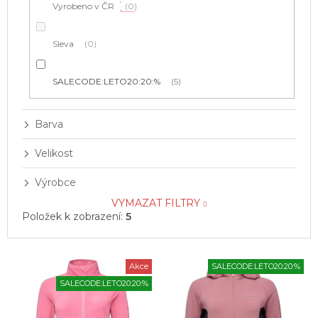
Vyrobeno v ČR
0
Sleva
0
SALECODE:LETO20:20:%
5
Barva
Velikost
Výrobce
VYMAZAT FILTRY
Položek k zobrazení:
5
V
Akce
SALECODE:LETO20:20:%
ý
SALECODE:LETO20:20:%
p
i