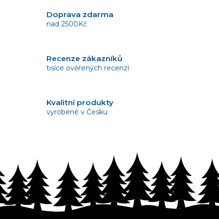
l
á
Doprava zdarma
d
nad 2500Kč
a
c
í
Recenze zákazníků
p
tisíce ověřených recenzí
r
v
k
y
Kvalitní produkty
v
vyrobené v Česku
ý
p
i
s
Vrácení zboží
u
bez problémů do 14 dnů
Z