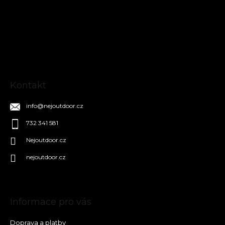
á
p
a
t
í
Kontakt
info
@
nejoutdoor.cz
732 341 581
Nejoutdoor.cz
nejoutdoor.cz
Informace pro vás
Doprava a platby