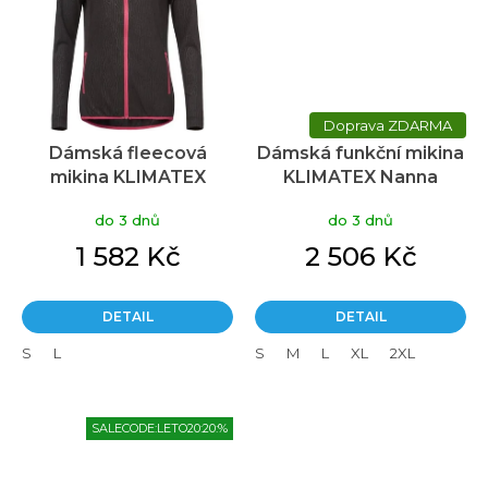
ZDARMA
Dámská fleecová
Dámská funkční mikina
mikina KLIMATEX
KLIMATEX Nanna
Libelu 1 černá
růžová
do 3 dnů
do 3 dnů
1 582 Kč
2 506 Kč
DETAIL
DETAIL
S
L
S
M
L
XL
2XL
SALECODE:LETO20:20:%