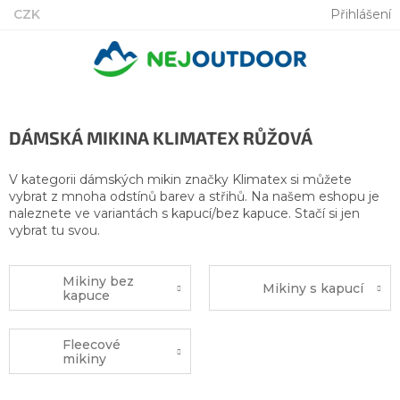
Přejít
CZK
Přihlášení
na
obsah
DÁMSKÁ MIKINA KLIMATEX RŮŽOVÁ
V kategorii dámských mikin značky Klimatex si můžete
vybrat z mnoha odstínů barev a střihů. Na našem eshopu je
naleznete ve variantách s kapucí/bez kapuce. Stačí si jen
vybrat tu svou.
Mikiny bez
Mikiny s kapucí
kapuce
Fleecové
mikiny