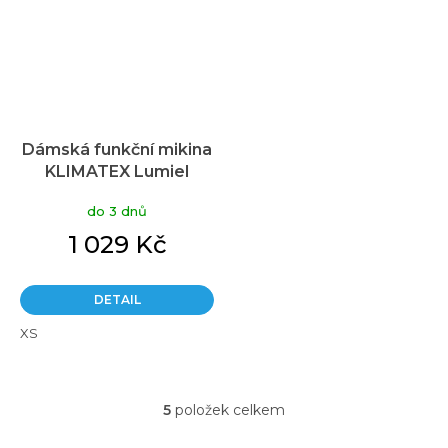
Dámská funkční mikina
KLIMATEX Lumiel
růžová
do 3 dnů
1 029 Kč
DETAIL
XS
5
položek celkem
O
v