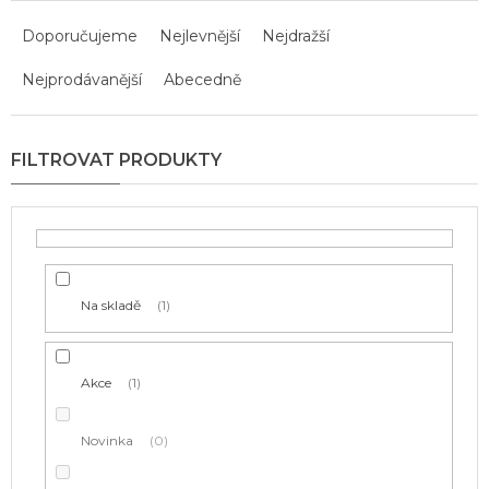
Ř
a
Doporučujeme
Nejlevnější
Nejdražší
z
Nejprodávanější
Abecedně
e
n
í
p
r
o
d
u
k
t
Na skladě
1
ů
Akce
1
Novinka
0