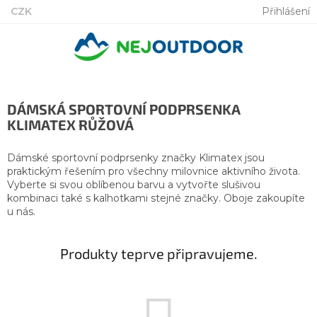
Přejít
CZK
Přihlášení
na
obsah
DÁMSKÁ SPORTOVNÍ PODPRSENKA
KLIMATEX RŮŽOVÁ
Dámské sportovní podprsenky značky Klimatex jsou
praktickým řešením pro všechny milovnice aktivního života.
Vyberte si svou oblíbenou barvu a vytvořte slušivou
kombinaci také s kalhotkami stejné značky. Oboje zakoupíte
u nás.
Produkty teprve připravujeme.