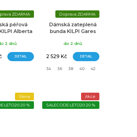
ZDARMA
ZDARMA
ká péřová
Dámská zateplená
KILPI Alberta
bunda KILPI Gares
modrá
růžová
do 2 dnů
do 2 dnů
č
2 529 Kč
DETAIL
DETAIL
34
36
38
40
42
44
Sleva
Akce
E:LETO20:20:%
SALECODE:LETO20:20:%