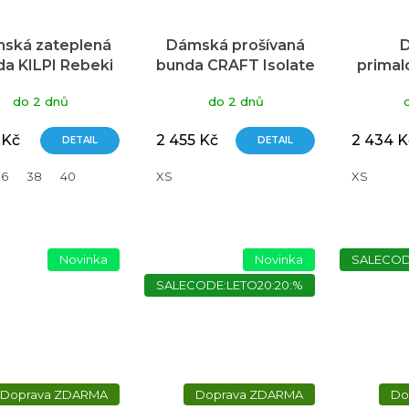
ská zateplená
Dámská prošívaná
a KILPI Rebeki
bunda CRAFT Isolate
primal
zelená
modrá
SILVIN
do 2 dnů
do 2 dnů
 Kč
2 455 Kč
2 434 K
DETAIL
DETAIL
36
38
40
XS
XS
Novinka
Novinka
SALECOD
SALECODE:LETO20:20:%
ZDARMA
ZDARMA