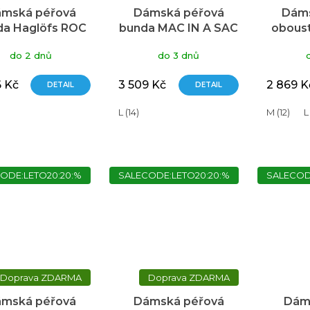
mská péřová
Dámská péřová
Dáms
da Haglöfs ROC
bunda MAC IN A SAC
obous
ash Down hood
Summit černá
M
do 2 dnů
do 3 dnů
ámská - šedá
fuch
6 Kč
3 509 Kč
2 869 K
DETAIL
DETAIL
L (14)
M (12)
L
ODE:LETO20:20:%
SALECODE:LETO20:20:%
SALECOD
ZDARMA
ZDARMA
mská péřová
Dámská péřová
Dám