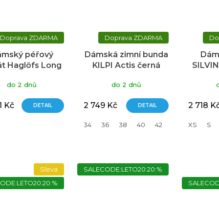
ZDARMA
ZDARMA
mský péřový
Dámská zimní bunda
Dám
t Haglöfs Long
KILPI Actis černá
SILVIN
own - hnědá
do 2 dnů
do 2 dnů
1 Kč
2 749 Kč
2 718 K
DETAIL
DETAIL
34
36
38
40
42
44
XS
46
S
Sleva
SALECODE:LETO20:20:%
ODE:LETO20:20:%
SALECOD