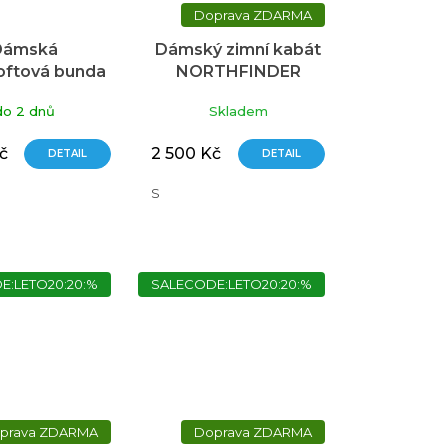
ZDARMA
Dámská
Dámský zimní kabát
oftová bunda
NORTHFINDER
I Cesi žlutá
Meeley černý
do 2 dnů
Skladem
č
2 500 Kč
DETAIL
DETAIL
S
E:LETO20:20:%
SALECODE:LETO20:20:%
ZDARMA
ZDARMA