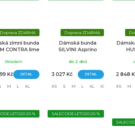
ZDARMA
ZDARMA
ká zimní bunda
Dámská bunda
Dámská
M CONTRA lime
SILVINI Asprino
HUS
een/jeans blue
zelená
o
Skladem
do 2 dnů
999 Kč
3 027 Kč
2 848 K
DETAIL
DETAIL
S
M
L
XL
XS
S
M
L
XL
XXL
3XL
XS
M
ODE:LETO20:20:%
SALECODE:LETO20:20:%
SALECOD