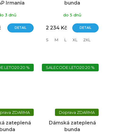
P Irmania
bunda
ranžová
NORTHFINDER
do 3 dnů
do 5 dnů
Madilynn červená
č
2 234 Kč
DETAIL
DETAIL
S
M
L
XL
2XL
E:LETO20:20:%
SALECODE:LETO20:20:%
ZDARMA
ZDARMA
á zateplená
Dámská zateplená
bunda
bunda