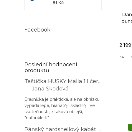
91 Kč
Dám
bund
Facebook
2 199
34
Poslední hodnocení
produktů
Taštička HUSKY Malla 1 l černá
Jana Škodová
|
Hodnocení produktu je 3 z 5 hvězdiček.
Brašnička je praktická, ale na obrázku
vypadá lépe, hranatěji, skladněji. Ve
skutečnosti je taková oblejší,
"nafouklejší".
Pánský hardshellový kabát HUSKY Nestia M zelený