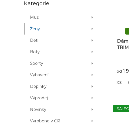
Přeskočit
Kategorie
kategorie
Muži
Ženy
Děti
Dáms
TRIM
Boty
gr
Sporty
1 
od
Vybavení
XS
Doplňky
Výprodej
SALEC
Novinky
Vyrobeno v ČR