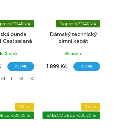
ZDARMA
ZDARMA
ská bunda
Dámský technický
I Cesi zelená
zimní kabát
KLIMATEX Aora1
do 2 dnů
Skladem
černá
č
1 899 Kč
DETAIL
DETAIL
M
L
XL
XXL
L
Sleva
Sleva
E:LETO20:20:%
SALECODE:LETO20:20:%