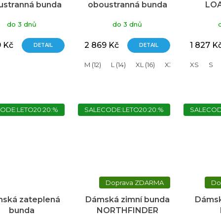
ustranná bunda
oboustranná bunda
LOA
Polar Ws Light
MAC Polar
o
do 3 dnů
do 3 dnů
trol/Soft grey
black/grey ws
9 Kč
2 869 Kč
1 827 K
DETAIL
DETAIL
M (12)
L (14)
XL (16)
XXL(18)
XS
S
ODE:LETO20:20:%
SALECODE:LETO20:20:%
SALECOD
ZDARMA
ská zateplená
Dámská zimní bunda
Dámsk
bunda
NORTHFINDER