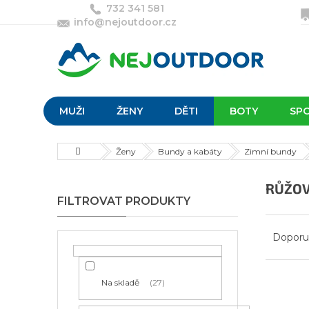
Přejít
732 341 581
na
info@nejoutdoor.cz
obsah
MUŽI
ŽENY
DĚTI
BOTY
SP
Domů
Ženy
Bundy a kabáty
Zimní bundy
P
RŮŽOV
o
s
Ř
t
a
Doporu
r
z
a
e
n
n
Na skladě
27
V
n
í
ý