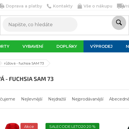
Doprava a platby
Kontakty
Vše o nákupu
Vr
ORTY
VYBAVENÍ
DOPLŇKY
VÝPRODEJ
N
růžová - fuchsia SAM 73
Á - FUCHSIA SAM 73
čujeme
Nejlevnější
Nejdražší
Nejprodávanější
Abecedn
Akce
SALECODE:LETO20:20:%