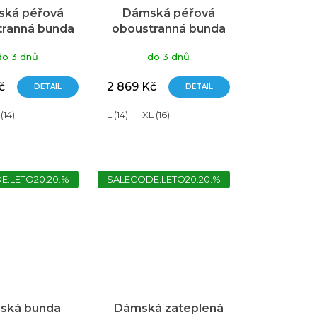
ká péřová
Dámská péřová
tranná bunda
oboustranná bunda
AC Polar
MAC Polar
do 3 dnů
do 3 dnů
sia/navy Ws
Navy/Mustard Ws
č
2 869 Kč
DETAIL
DETAIL
 (14)
L (14)
XL (16)
E:LETO20:20:%
SALECODE:LETO20:20:%
ská bunda
Dámská zateplená