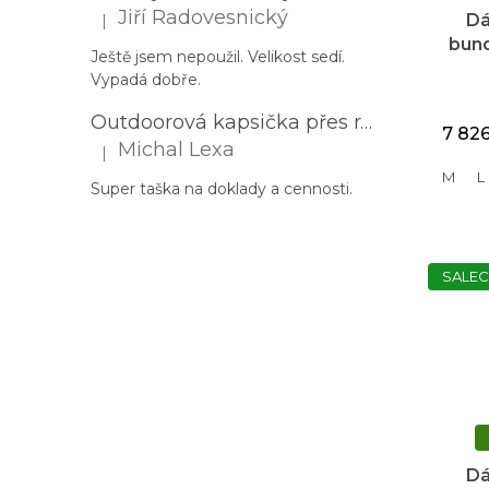
Jiří Radovesnický
Dá
|
Hodnocení produktu je 5 z 5 hvězdiček.
bun
Ještě jsem nepoužil. Velikost sedí.
Fl
Vypadá dobře.
d
Outdoorová kapsička přes rameno PROGRESS Corss Body černá
7 82
Michal Lexa
|
Hodnocení produktu je 5 z 5 hvězdiček.
M
L
Super taška na doklady a cennosti.
SALEC
Dá