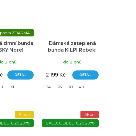
ZDARMA
 zimní bunda
Dámská zateplená
KY Norel
bunda KILPI Rebeki
ranžová
tmavě modrá
do 2 dnů
do 2 dnů
č
2 199 Kč
DETAIL
DETAIL
L
XL
34
36
38
40
Sleva
Akce
E:LETO20:20:%
SALECODE:LETO20:20:%