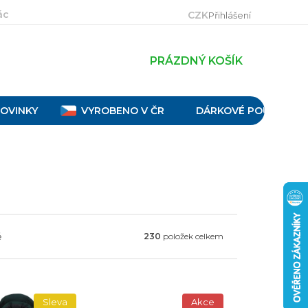
ácení, výměna a reklamace
Velikostní tabulky
Obch
CZK
Přihlášení
PRÁZDNÝ KOŠÍK
OVINKY
VYROBENO V ČR
DÁRKOVÉ POUKAZY
ě
230
položek celkem
Sleva
Akce