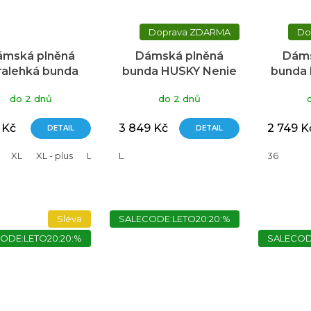
ZDARMA
ámská plněná
Dámská plněná
Dáms
tralehká bunda
bunda HUSKY Nenie
bunda 
KY Nitri černá
černá
do 2 dnů
do 2 dnů
 Kč
3 849 Kč
2 749 K
DETAIL
DETAIL
XL
XL - plus
L - plus
L
36
Sleva
SALECODE:LETO20:20:%
ODE:LETO20:20:%
SALECOD