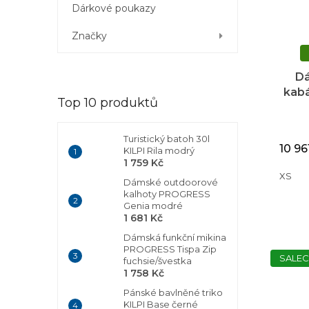
Dárkové poukazy
Značky
Dá
kabá
Top 10 produktů
D
Turistický batoh 30l
10 96
KILPI Rila modrý
1 759 Kč
XS
Dámské outdoorové
kalhoty PROGRESS
Genia modré
1 681 Kč
Dámská funkční mikina
PROGRESS Tispa Zip
SALEC
fuchsie/švestka
1 758 Kč
Pánské bavlněné triko
KILPI Base černé