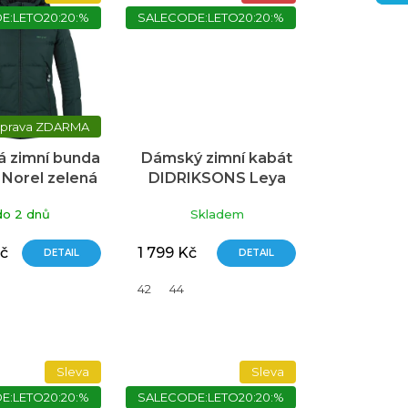
E:LETO20:20:%
SALECODE:LETO20:20:%
ZDARMA
 zimní bunda
Dámský zimní kabát
Norel zelená
DIDRIKSONS Leya
do 2 dnů
Skladem
č
1 799 Kč
DETAIL
DETAIL
42
44
Sleva
Sleva
E:LETO20:20:%
SALECODE:LETO20:20:%