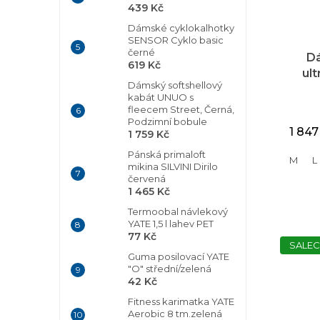
439 Kč
Dámské cyklokalhotky
SENSOR Cyklo basic
černé
D
619 Kč
ul
Dámský softshellový
HUS
kabát UNUO s
fleecem Street, Černá,
Podzimní bobule
1 847
1 759 Kč
Pánská primaloft
M
L
mikina SILVINI Dirilo
červená
1 465 Kč
Termoobal návlekový
YATE 1,5 l lahev PET
77 Kč
SALEC
Guma posilovací YATE
"O" střední/zelená
42 Kč
Fitness karimatka YATE
Aerobic 8 tm.zelená