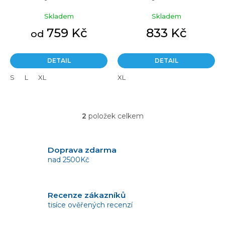
růžový
růžový
ů
Skladem
Skladem
759 Kč
833 Kč
od
DETAIL
DETAIL
S
L
XL
XL
2
položek celkem
O
v
l
á
Doprava zdarma
d
nad 2500Kč
a
c
í
Recenze zákazníků
p
tisíce ověřených recenzí
r
v