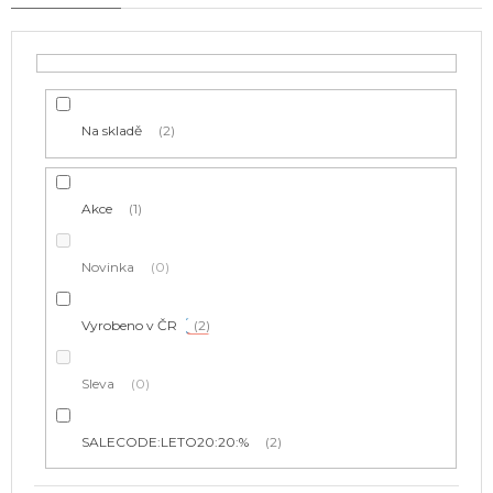
r
o
d
u
k
t
Na skladě
2
ů
Akce
1
Novinka
0
Vyrobeno v ČR
2
Sleva
0
SALECODE:LETO20:20:%
2