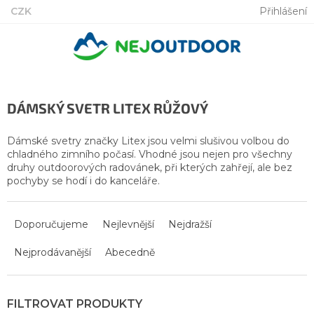
Přejít
CZK
Přihlášení
na
obsah
DÁMSKÝ SVETR LITEX RŮŽOVÝ
Dámské svetry značky Litex jsou velmi slušivou volbou do
chladného zimního počasí. Vhodné jsou nejen pro všechny
druhy outdoorových radovánek, při kterých zahřejí, ale bez
pochyby se hodí i do kanceláře.
Ř
a
Doporučujeme
Nejlevnější
Nejdražší
z
Nejprodávanější
Abecedně
e
n
í
p