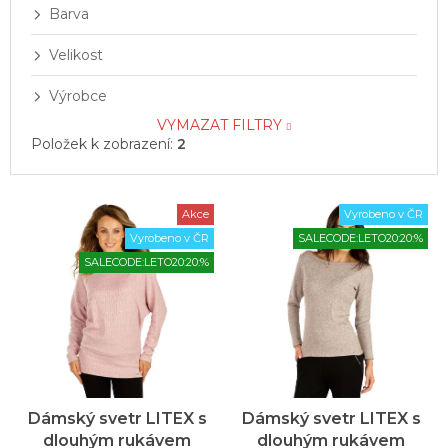
Barva
Velikost
Výrobce
VYMAZAT FILTRY
Položek k zobrazení:
2
V
Akce
Vyrobeno v ČR
ý
Vyrobeno v ČR
SALECODE:LETO20:20:%
p
SALECODE:LETO20:20:%
i
s
p
r
o
d
u
Dámský svetr LITEX s
Dámský svetr LITEX s
k
dlouhým rukávem
dlouhým rukávem
t