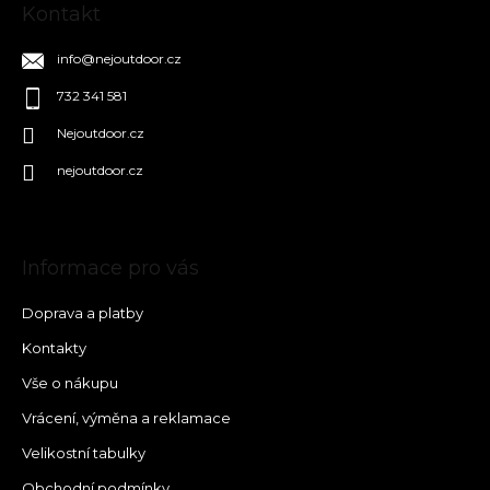
Kontakt
info
@
nejoutdoor.cz
732 341 581
Nejoutdoor.cz
nejoutdoor.cz
Informace pro vás
Doprava a platby
Kontakty
Vše o nákupu
Vrácení, výměna a reklamace
Velikostní tabulky
Obchodní podmínky