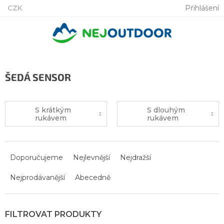
Přejít
CZK
Přihlášení
na
obsah
ŠEDÁ SENSOR
S krátkým
S dlouhým
rukávem
rukávem
Ř
a
Doporučujeme
Nejlevnější
Nejdražší
z
Nejprodávanější
Abecedně
e
n
í
p
r