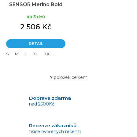
SENSOR Merino Bold
anthracite gray
do 3 dnů
2 506 Kč
DETAIL
S
M
L
XL
XXL
7
položek celkem
O
v
l
á
Doprava zdarma
d
nad 2500Kč
a
c
í
Recenze zákazníků
p
tisíce ověřených recenzí
r