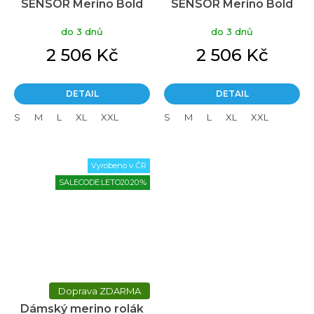
SENSOR Merino Bold
SENSOR Merino Bold
cool gray
roll neck cool gray
do 3 dnů
do 3 dnů
2 506 Kč
2 506 Kč
DETAIL
DETAIL
S
M
L
XL
XXL
S
M
L
XL
XXL
Vyrobeno v ČR
SALECODE:LETO20:20:%
ZDARMA
Dámský merino rolák