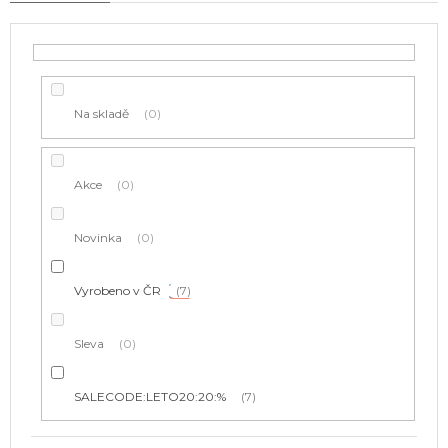
o
d
u
k
t
Na skladě
0
ů
Akce
0
Novinka
0
Vyrobeno v ČR
7
Sleva
0
SALECODE:LETO20:20:%
7