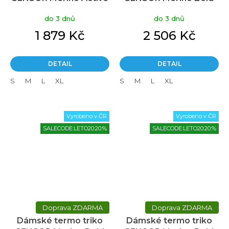
Fox šedé
anthracite gray
do 3 dnů
do 3 dnů
1 879 Kč
2 506 Kč
DETAIL
DETAIL
S
M
L
XL
S
M
L
XL
Vyrobeno v ČR
Vyrobeno v ČR
SALECODE:LETO20:20:%
SALECODE:LETO20:20:%
ZDARMA
ZDARMA
Dámské termo triko
Dámské termo triko