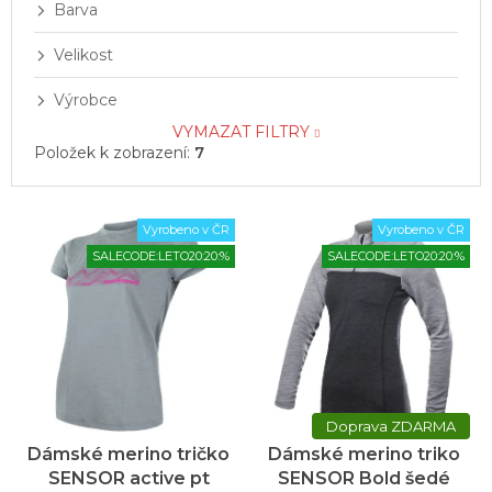
Barva
Velikost
Výrobce
VYMAZAT FILTRY
Položek k zobrazení:
7
V
Vyrobeno v ČR
Vyrobeno v ČR
ý
SALECODE:LETO20:20:%
SALECODE:LETO20:20:%
p
i
s
p
r
o
d
ZDARMA
u
Dámské merino tričko
Dámské merino triko
k
SENSOR active pt
SENSOR Bold šedé
t