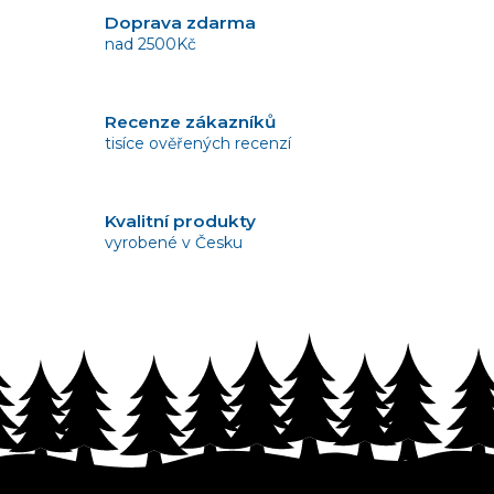
á
Doprava zdarma
d
nad 2500Kč
a
c
í
Recenze zákazníků
p
tisíce ověřených recenzí
r
v
k
y
Kvalitní produkty
v
vyrobené v Česku
ý
p
i
s
Vrácení zboží
u
bez problémů do 14 dnů
Z
á