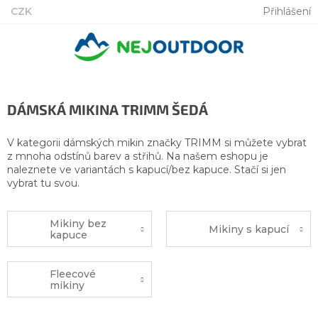
Přejít
CZK
Přihlášení
na
obsah
DÁMSKÁ MIKINA TRIMM ŠEDÁ
V kategorii dámských mikin značky TRIMM si můžete vybrat
z mnoha odstínů barev a střihů. Na našem eshopu je
naleznete ve variantách s kapucí/bez kapuce. Stačí si jen
vybrat tu svou.
Mikiny bez
Mikiny s kapucí
kapuce
Fleecové
mikiny