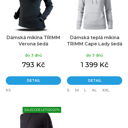
s
p
r
o
d
u
Dámská mikina TRIMM
Dámská teplá mikina
k
Verona šedá
TRIMM Cape Lady šedá
t
ů
do 3 dnů
do 3 dnů
793 Kč
1 399 Kč
DETAIL
DETAIL
XS
S
M
L
XL
XXL
SALECODE:LETO20:20:%