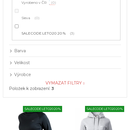
Vyrobeno v ČR
0
Sleva
0
SALECODE:LETO20:20:%
3
Barva
Velikost
Výrobce
VYMAZAT FILTRY
Položek k zobrazení:
3
V
SALECODE:LETO20:20:%
SALECODE:LETO20:20:%
ý
p
i