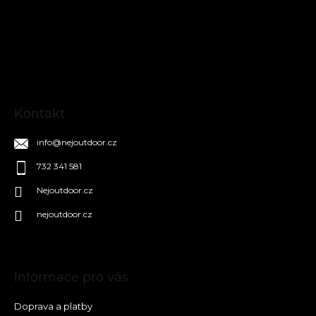
p
a
t
í
Kontakt
info
@
nejoutdoor.cz
732 341 581
Nejoutdoor.cz
nejoutdoor.cz
Informace pro vás
Doprava a platby