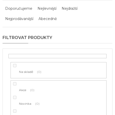
Ř
a
Doporučujeme
Nejlevnější
Nejdražší
z
Nejprodávanější
Abecedně
e
n
í
p
r
o
d
u
k
t
Na skladě
0
ů
Akce
0
Novinka
0