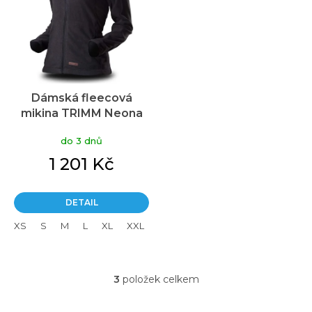
Dámská fleecová
mikina TRIMM Neona
grey melange
do 3 dnů
1 201 Kč
DETAIL
XS
S
M
L
XL
XXL
3
položek celkem
O
v
l