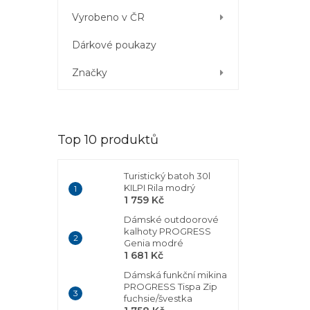
Vyrobeno v ČR
Dárkové poukazy
Značky
Top 10 produktů
Turistický batoh 30l
KILPI Rila modrý
1 759 Kč
Dámské outdoorové
kalhoty PROGRESS
Genia modré
1 681 Kč
Dámská funkční mikina
PROGRESS Tispa Zip
fuchsie/švestka