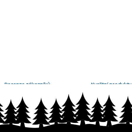
Recenze zákazníků
Kvalitní produkty
tisíce ověřených recenzí
vyrobené v Česku