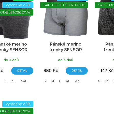
Vyrobeno v ČR
SALECODE:LETO20:20:%
SALECOD
ODE:LETO20:20:%
ánské merino
Pánské merino
Pán
enky SENSOR
trenky SENSOR
tren
rino Lite šedé
Active šedé
Meri
do 3 dnů
do 3 dnů
še
Kč
980 Kč
1 147 Kč
DETAIL
DETAIL
L
XL
XXL
S
M
L
XL
XXL
S
M
Vyrobeno v ČR
ODE:LETO20:20:%