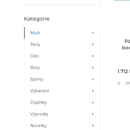
Přeskočit
Kategorie
kategorie
Muži
Pá
Ženy
bo
Děti
čer
Boty
1 712
Sporty
S
M
Vybavení
Doplňky
Výprodej
Novinky