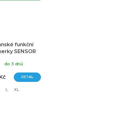
nské funkční
xerky SENSOR
Double face
do 3 dnů
ná/modrá/šedá
 Kč
DETAIL
L
XL
O
v
l
á
d