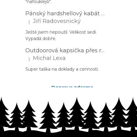
"nafouklejší".
Pánský hardshellový kabát HUSKY Nestia M zelený
Jiří Radovesnický
|
Hodnocení produktu je 5 z 5 hvězdiček.
Ještě jsem nepoužil. Velikost sedí.
Vypadá dobře.
Outdoorová kapsička přes rameno PROGRESS Corss Body černá
Michal Lexa
|
Hodnocení produktu je 5 z 5 hvězdiček.
Super taška na doklady a cennosti.
Doprava zdarma
nad 2500Kč
Z