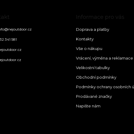
takt
Informace pro vás
nfo
@
nejoutdoor.cz
Doprava a platby
Kontakty
32 341 581
Vše o nákupu
ejoutdoor.cz
Vrácení, výměna a reklamace
ejoutdoor.cz
Velikostní tabulky
Obchodní podmínky
Podmínky ochrany osobních 
Prodávané značky
Napište nám