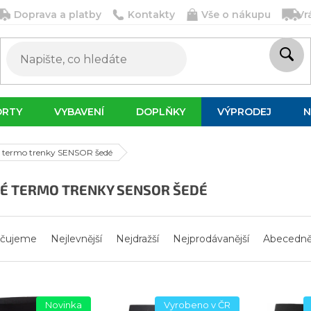
Doprava a platby
Kontakty
Vše o nákupu
Vr
ORTY
VYBAVENÍ
DOPLŇKY
VÝPRODEJ
N
 termo trenky SENSOR šedé
É TERMO TRENKY SENSOR ŠEDÉ
čujeme
Nejlevnější
Nejdražší
Nejprodávanější
Abecedn
Novinka
Vyrobeno v ČR