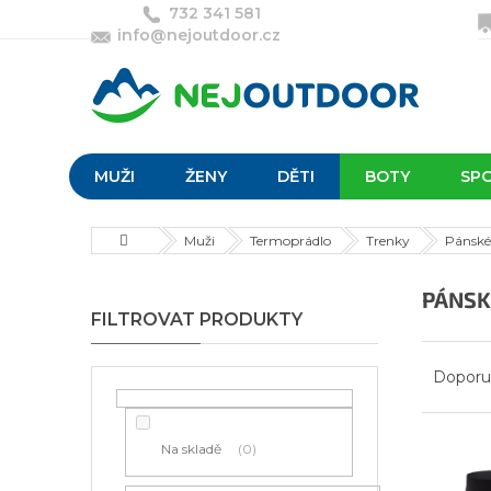
Přejít
732 341 581
na
info@nejoutdoor.cz
obsah
MUŽI
ŽENY
DĚTI
BOTY
SP
Domů
Muži
Termoprádlo
Trenky
Pánské
P
PÁNSK
o
s
Ř
t
a
Doporu
r
z
a
e
n
n
Na skladě
0
V
n
í
ý