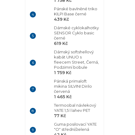
1 758 Kč
Pánské bavlněné triko
KILPI Base černé
439 Kč
Dámské cyklokalhotky
SENSOR Cyklo basic
černé
619 Kč
Dámský softshellový
kabát UNUO s
fleecem Street, Černá,
Podzimní bobule
1 759 Kč
Pánská primaloft
mikina SILVINI Dirilo
červená
1 465 Kč
Termoobal návlekový
YATE 1,5 l lahev PET
77 Kč
Guma posilovací YATE
"O" střední/zelená
42 Kč