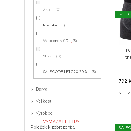
í
p
p
p
r
i
Akce
0
a
o
SALEC
s
n
d
p
e
Novinka
1
u
r
l
k
o
t
Vyrobeno v ČR
5
d
ů
u
P
k
Sleva
0
tr
t
Me
ů
SALECODE:LETO20:20:%
5
792 
Barva
S
M
Velikost
Výrobce
VYMAZAT FILTRY
Položek k zobrazení:
5
SALEC