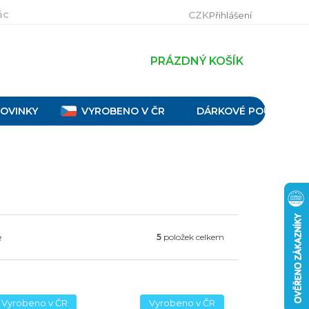
ácení, výměna a reklamace
Velikostní tabulky
Obch
CZK
Přihlášení
PRÁZDNÝ KOŠÍK
OVINKY
VYROBENO V ČR
DÁRKOVÉ POUKAZY
ě
5
položek celkem
Vyrobeno v ČR
Vyrobeno v ČR