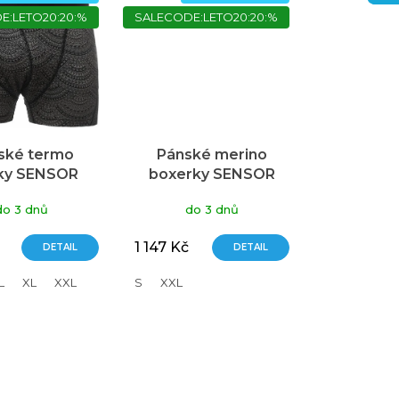
E:LETO20:20:%
SALECODE:LETO20:20:%
ské termo
Pánské merino
ky SENSOR
boxerky SENSOR
no Impress
Impress
do 3 dnů
do 3 dnů
dá/maori
černá/honeycomb
1 147 Kč
DETAIL
DETAIL
L
XL
XXL
S
XXL