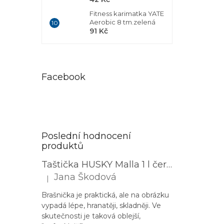
Fitness karimatka YATE
Aerobic 8 tm.zelená
91 Kč
Facebook
Poslední hodnocení
produktů
Taštička HUSKY Malla 1 l černá
Jana Škodová
|
Hodnocení produktu je 3 z 5 hvězdiček.
Brašnička je praktická, ale na obrázku
vypadá lépe, hranatěji, skladněji. Ve
skutečnosti je taková oblejší,