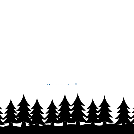
Vrácení zboží
bez problémů do 14 dnů