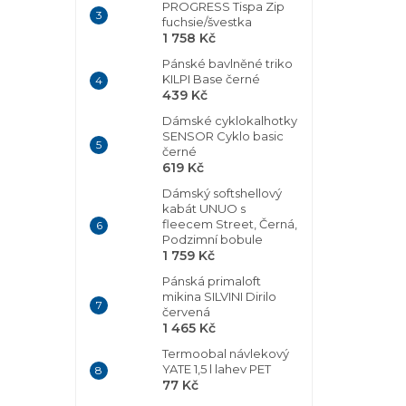
PROGRESS Tispa Zip
fuchsie/švestka
1 758 Kč
Pánské bavlněné triko
KILPI Base černé
439 Kč
Dámské cyklokalhotky
SENSOR Cyklo basic
černé
619 Kč
Dámský softshellový
kabát UNUO s
fleecem Street, Černá,
Podzimní bobule
1 759 Kč
Pánská primaloft
mikina SILVINI Dirilo
červená
1 465 Kč
Termoobal návlekový
YATE 1,5 l lahev PET
77 Kč