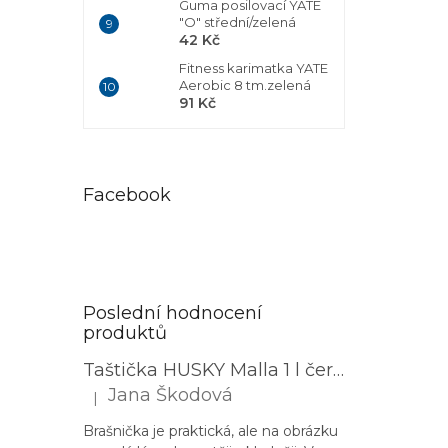
Guma posilovací YATE
"O" střední/zelená
42 Kč
Fitness karimatka YATE
Aerobic 8 tm.zelená
91 Kč
Facebook
Poslední hodnocení
produktů
Taštička HUSKY Malla 1 l černá
Jana Škodová
|
Hodnocení produktu je 3 z 5 hvězdiček.
Brašnička je praktická, ale na obrázku