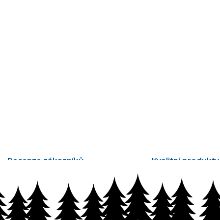
Recenze zákazníků
Kvalitní produkty
tisíce ověřených recenzí
vyrobené v Česku