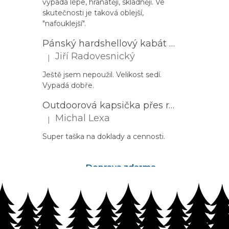
vypadá lépe, hranatěji, skladněji. Ve
skutečnosti je taková oblejší,
"nafouklejší".
Pánský hardshellový kabát HUSKY Nestia M zelený
Jiří Radovesnický
|
Hodnocení produktu je 5 z 5 hvězdiček.
Ještě jsem nepoužil. Velikost sedí.
Vypadá dobře.
Outdoorová kapsička přes rameno PROGRESS Corss Body černá
Michal Lexa
|
Hodnocení produktu je 5 z 5 hvězdiček.
Super taška na doklady a cennosti.
Doprava zdarma
nad 2500Kč