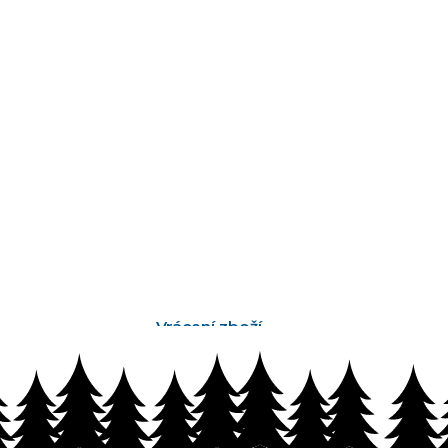
Vrácení zboží
bez problémů do 14 dnů