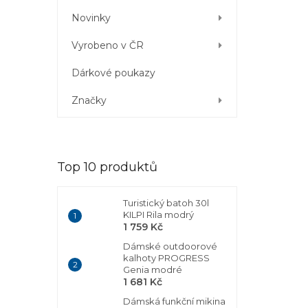
Novinky
Vyrobeno v ČR
Dárkové poukazy
Značky
Top 10 produktů
Turistický batoh 30l
KILPI Rila modrý
1 759 Kč
Dámské outdoorové
kalhoty PROGRESS
Genia modré
1 681 Kč
Dámská funkční mikina