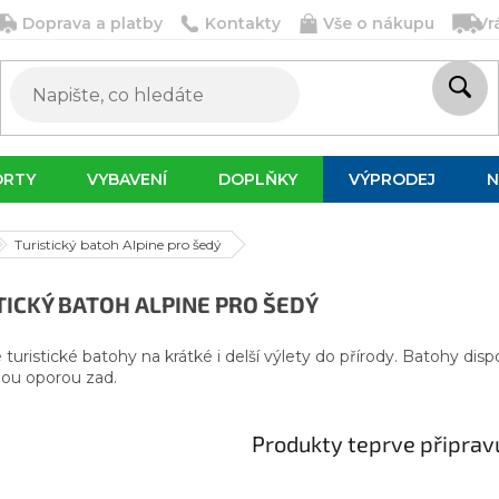
Doprava a platby
Kontakty
Vše o nákupu
Vr
ORTY
VYBAVENÍ
DOPLŇKY
VÝPRODEJ
N
Turistický batoh Alpine pro šedý
TICKÝ BATOH ALPINE PRO ŠEDÝ
 turistické batohy na krátké i delší výlety do přírody. Batohy di
ou oporou zad.
Produkty teprve připrav