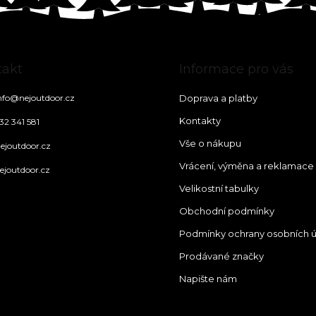
takt
Informace pro vás
nfo
@
nejoutdoor.cz
Doprava a platby
Kontakty
32 341 581
Vše o nákupu
ejoutdoor.cz
Vrácení, výměna a reklamace
ejoutdoor.cz
Velikostní tabulky
Obchodní podmínky
Podmínky ochrany osobních 
Prodávané značky
Napište nám