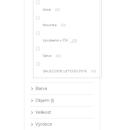
í
p
Akce
0
a
n
e
Novinka
0
l
Vyrobeno v ČR
0
Sleva
0
SALECODE:LETO20:20:%
0
Barva
Objem (l)
Velikost
Výrobce