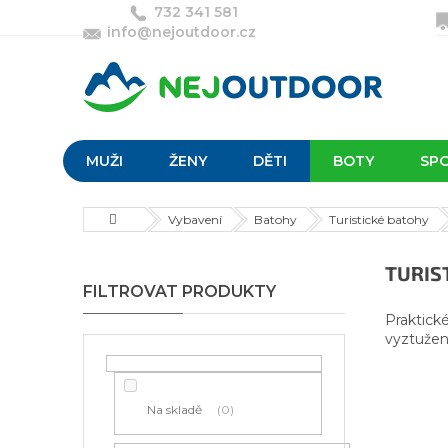
Přejít
732 341 581
na
info@nejoutdoor.cz
obsah
MUŽI
ŽENY
DĚTI
BOTY
SP
Domů
Vybavení
Batohy
Turistické batohy
P
TURIS
o
s
Praktické
t
vyztužen
r
a
n
Na skladě
0
n