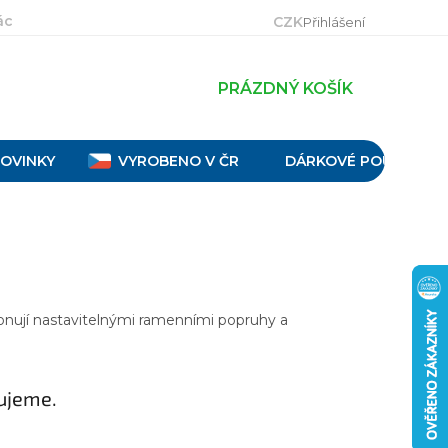
ácení, výměna a reklamace
Velikostní tabulky
Obch
CZK
Přihlášení
PRÁZDNÝ KOŠÍK
OVINKY
VYROBENO V ČR
DÁRKOVÉ POUKAZY
sponují nastavitelnými ramenními popruhy a
ujeme.