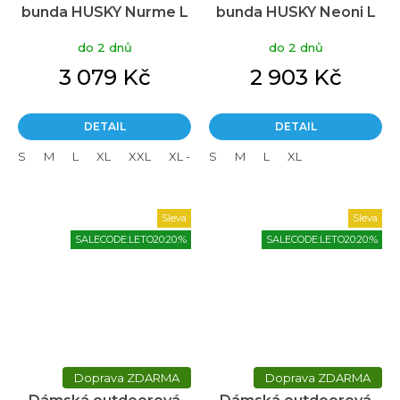
bunda HUSKY Nurme L
bunda HUSKY Neoni L
light mint
mint
do 2 dnů
do 2 dnů
3 079 Kč
2 903 Kč
DETAIL
DETAIL
S
M
L
XL
XXL
XL - plus
S
L - plus
M
L
XL
Sleva
Sleva
SALECODE:LETO20:20:%
SALECODE:LETO20:20:%
ZDARMA
ZDARMA