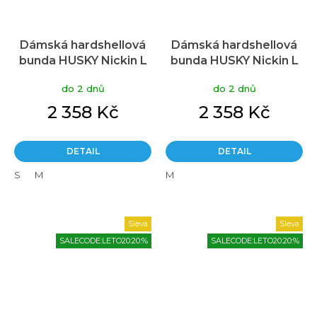
Dámská hardshellová
Dámská hardshellová
bunda HUSKY Nickin L
bunda HUSKY Nickin L
růžová
modrá
do 2 dnů
do 2 dnů
2 358 Kč
2 358 Kč
DETAIL
DETAIL
S
M
M
Sleva
Sleva
SALECODE:LETO20:20:%
SALECODE:LETO20:20:%