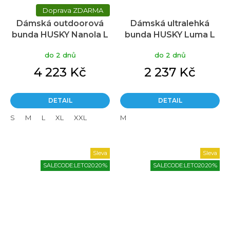
ZDARMA
Dámská outdoorová
Dámská ultralehká
bunda HUSKY Nanola L
bunda HUSKY Luma L
růžová
modrá
do 2 dnů
do 2 dnů
4 223 Kč
2 237 Kč
DETAIL
DETAIL
S
M
L
XL
XXL
M
Sleva
Sleva
SALECODE:LETO20:20:%
SALECODE:LETO20:20:%