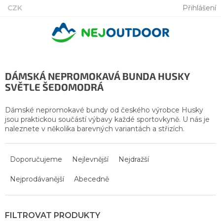
Přejít
CZK
Přihlášení
na
obsah
DÁMSKÁ NEPROMOKAVÁ BUNDA HUSKY
SVĚTLE ŠEDOMODRÁ
Dámské nepromokavé bundy od českého výrobce Husky
jsou praktickou součástí výbavy každé sportovkyně. U nás je
naleznete v několika barevných variantách a střizích.
Ř
a
Doporučujeme
Nejlevnější
Nejdražší
z
Nejprodávanější
Abecedně
e
n
í
p