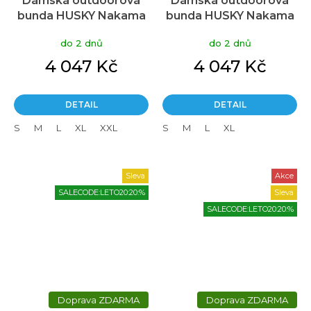
Dámská outdoorová
Dámská outdoorová
bunda HUSKY Nakama
bunda HUSKY Nakama
L beige
L bordo
do 2 dnů
do 2 dnů
4 047 Kč
4 047 Kč
DETAIL
DETAIL
S
M
L
XL
XXL
S
M
L
XL
Sleva
Akce
SALECODE:LETO20:20:%
Sleva
SALECODE:LETO20:20:%
ZDARMA
ZDARMA