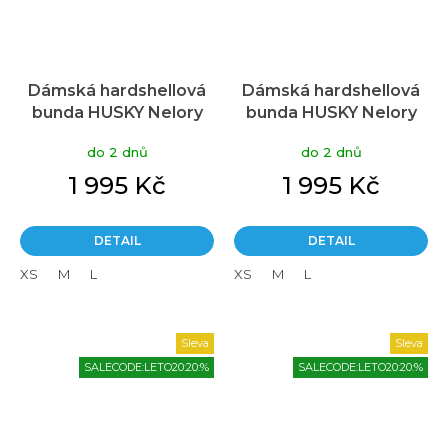
Dámská hardshellová
Dámská hardshellová
bunda HUSKY Nelory
bunda HUSKY Nelory
Průměrné
Průměrné
modrá
zelená
hodnocení
hodnocení
do 2 dnů
do 2 dnů
produktu
produktu
je
je
1 995 Kč
1 995 Kč
5,0
5,0
z
z
5
5
DETAIL
DETAIL
hvězdiček.
hvězdiček.
XS
M
L
XS
M
L
Sleva
Sleva
SALECODE:LETO20:20:%
SALECODE:LETO20:20:%