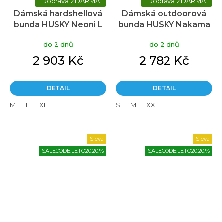
ZDARMA
ZDARMA
Dámská hardshellová
Dámská outdoorová
bunda HUSKY Neoni L
bunda HUSKY Nakama
fialová
L modrá
do 2 dnů
do 2 dnů
2 903 Kč
2 782 Kč
DETAIL
DETAIL
M
L
XL
S
M
XXL
Sleva
Sleva
SALECODE:LETO20:20:%
SALECODE:LETO20:20:%