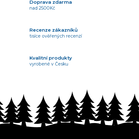
á
Doprava zdarma
d
nad 2500Kč
a
c
í
Recenze zákazníků
p
tisíce ověřených recenzí
r
v
k
y
Kvalitní produkty
v
vyrobené v Česku
ý
p
i
s
Vrácení zboží
u
bez problémů do 14 dnů
Z
á
p