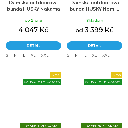
Dámská outdoorová
Dámská outdoorová
bunda HUSKY Nakama
bunda HUSKY Nomi L
L mint
beige
do 2 dnů
Skladem
4 047 Kč
3 399 Kč
od
DETAIL
DETAIL
S
M
L
XL
XXL
S
M
L
XL
XXL
Sleva
Sleva
SALECODE:LETO20:20:%
SALECODE:LETO20:20:%
ZDARMA
ZDARMA