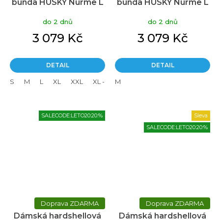
bunda HUSKY Nurme L
bunda HUSKY Nurme L
black
dark bordo
do 2 dnů
do 2 dnů
3 079 Kč
3 079 Kč
DETAIL
DETAIL
S
M
L
XL
XXL
XL - plus
M
L - plus
SALECODE:LETO20:20:%
Sleva
SALECODE:LETO20:20:%
ZDARMA
ZDARMA
Dámská hardshellová
Dámská hardshellová