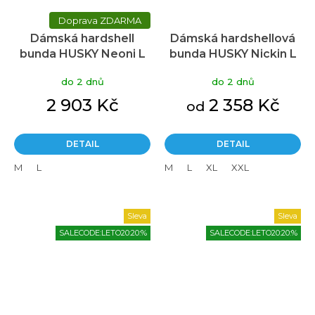
ZDARMA
Dámská hardshell
Dámská hardshellová
bunda HUSKY Neoni L
bunda HUSKY Nickin L
modrá
modrá
do 2 dnů
do 2 dnů
2 903 Kč
2 358 Kč
od
DETAIL
DETAIL
M
L
M
L
XL
XXL
Sleva
Sleva
SALECODE:LETO20:20:%
SALECODE:LETO20:20:%