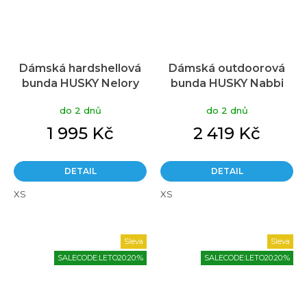
Dámská hardshellová
Dámská outdoorová
bunda HUSKY Nelory
bunda HUSKY Nabbi
Průměrné
Průměrné
růžová
oranžová
hodnocení
hodnocení
do 2 dnů
do 2 dnů
produktu
produktu
je
je
1 995 Kč
2 419 Kč
5,0
5,0
z
z
5
5
DETAIL
DETAIL
hvězdiček.
hvězdiček.
XS
XS
Sleva
Sleva
SALECODE:LETO20:20:%
SALECODE:LETO20:20:%