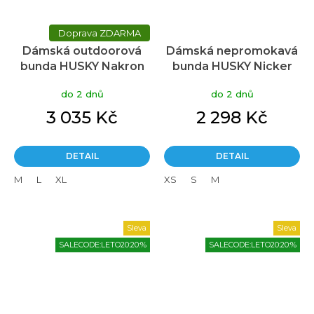
ZDARMA
Dámská outdoorová
Dámská nepromokavá
bunda HUSKY Nakron
bunda HUSKY Nicker
Průměrné
fialová
oranžová
hodnocení
do 2 dnů
do 2 dnů
produktu
je
3 035 Kč
2 298 Kč
5,0
z
5
DETAIL
DETAIL
hvězdiček.
M
L
XL
XS
S
M
Sleva
Sleva
SALECODE:LETO20:20:%
SALECODE:LETO20:20:%