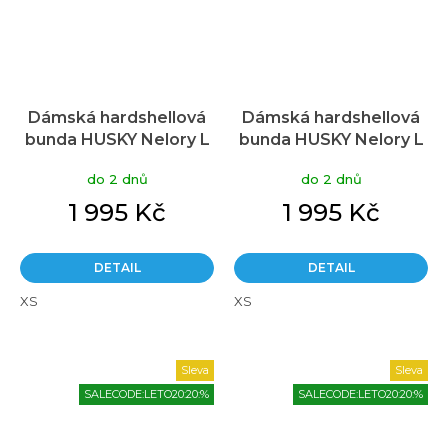
Dámská hardshellová
Dámská hardshellová
bunda HUSKY Nelory L
bunda HUSKY Nelory L
černá
růžová
do 2 dnů
do 2 dnů
1 995 Kč
1 995 Kč
DETAIL
DETAIL
XS
XS
Sleva
Sleva
SALECODE:LETO20:20:%
SALECODE:LETO20:20:%