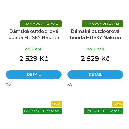
ZDARMA
ZDARMA
Dámská outdoorová
Dámská outdoorová
bunda HUSKY Nakron
bunda HUSKY Nakron
růžová
černá
do 2 dnů
do 2 dnů
2 529 Kč
2 529 Kč
DETAIL
DETAIL
XS
XS
Sleva
Sleva
SALECODE:LETO20:20:%
SALECODE:LETO20:20:%