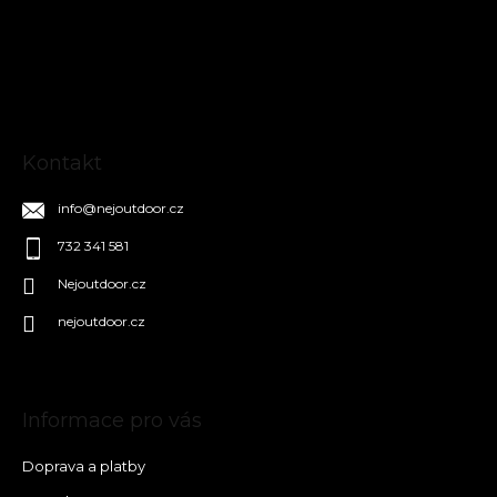
a
t
í
Kontakt
info
@
nejoutdoor.cz
732 341 581
Nejoutdoor.cz
nejoutdoor.cz
Informace pro vás
Doprava a platby