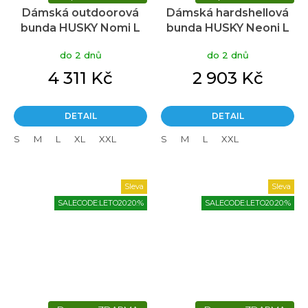
Dámská outdoorová
Dámská hardshellová
bunda HUSKY Nomi L
bunda HUSKY Neoni L
blue
černá
do 2 dnů
do 2 dnů
4 311 Kč
2 903 Kč
DETAIL
DETAIL
S
M
L
XL
XXL
S
M
L
XXL
Sleva
Sleva
SALECODE:LETO20:20:%
SALECODE:LETO20:20:%