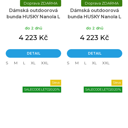
ZDARMA
ZDARMA
Dámská outdoorová
Dámská outdoorová
bunda HUSKY Nanola L
bunda HUSKY Nanola L
šedá
modrá
do 2 dnů
do 2 dnů
4 223 Kč
4 223 Kč
DETAIL
DETAIL
S
M
L
XL
XXL
S
M
L
XL
XXL
Sleva
Sleva
SALECODE:LETO20:20:%
SALECODE:LETO20:20:%