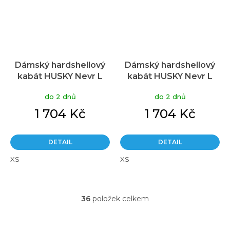
Dámský hardshellový
Dámský hardshellový
kabát HUSKY Nevr L
kabát HUSKY Nevr L
šedá
červený
do 2 dnů
do 2 dnů
1 704 Kč
1 704 Kč
DETAIL
DETAIL
XS
XS
36
položek celkem
O
v
l