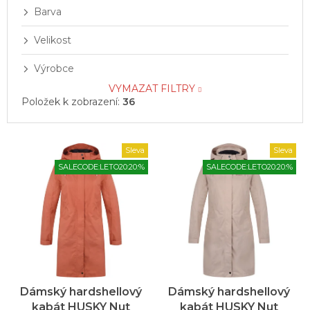
Barva
Velikost
Výrobce
VYMAZAT FILTRY
Položek k zobrazení:
36
V
Sleva
Sleva
ý
SALECODE:LETO20:20:%
SALECODE:LETO20:20:%
p
i
s
p
r
o
d
u
Dámský hardshellový
Dámský hardshellový
k
kabát HUSKY Nut
kabát HUSKY Nut
Průměrné
Průměrné