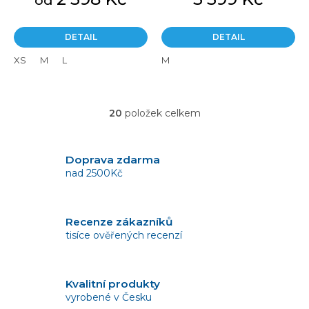
od
DETAIL
DETAIL
XS
M
L
M
20
položek celkem
O
v
l
á
Doprava zdarma
d
nad 2500Kč
a
c
í
Recenze zákazníků
p
tisíce ověřených recenzí
r
v
k
y
Kvalitní produkty
v
vyrobené v Česku
ý