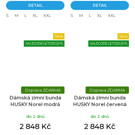
DETAIL
DETAIL
S
M
L
XL
XXL
S
M
L
XL
XXL
Sleva
Sleva
SALECODE:LETO20:20:%
SALECODE:LETO20:20:%
ZDARMA
ZDARMA
Dámská zimní bunda
Dámská zimní bunda
HUSKY Norel modrá
HUSKY Norel červená
do 2 dnů
do 2 dnů
2 848 Kč
2 848 Kč