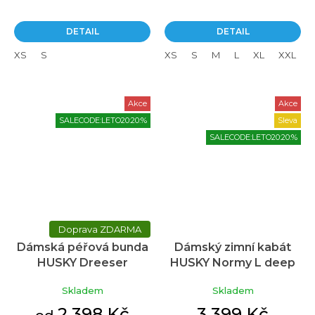
DETAIL
DETAIL
XS
S
XS
S
M
L
XL
XXL
Akce
Akce
SALECODE:LETO20:20:%
Sleva
SALECODE:LETO20:20:%
ZDARMA
Dámská péřová bunda
Dámský zimní kabát
HUSKY Dreeser
HUSKY Normy L deep
červená
khahi
Skladem
Skladem
2 398 Kč
3 399 Kč