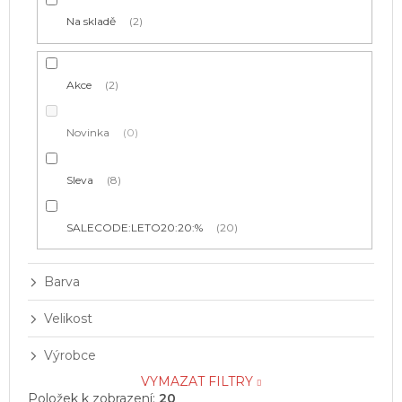
t
Na skladě
2
ů
Akce
2
Novinka
0
Sleva
8
SALECODE:LETO20:20:%
20
Barva
Velikost
Výrobce
VYMAZAT FILTRY
Položek k zobrazení:
20