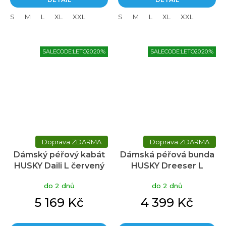
S
M
L
XL
XXL
S
M
L
XL
XXL
SALECODE:LETO20:20:%
SALECODE:LETO20:20:%
ZDARMA
ZDARMA
Dámský péřový kabát
Dámská péřová bunda
HUSKY Daili L červený
HUSKY Dreeser L
tmavě červená
do 2 dnů
do 2 dnů
5 169 Kč
4 399 Kč