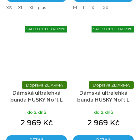
XS
XL
XL - plus
M
L
XL
XXL
SALECODE:LETO20:20:%
SALECODE:LETO20:20:%
ZDARMA
ZDARMA
Dámská ultralehká
Dámská ultralehká
bunda HUSKY Noft L
bunda HUSKY Noft L
zelená
černá
do 2 dnů
do 2 dnů
2 969 Kč
2 969 Kč
DETAIL
DETAIL