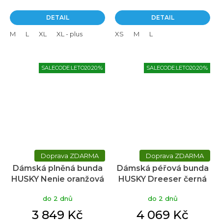
DETAIL
DETAIL
M
L
XL
XL - plus
XS
M
L
SALECODE:LETO20:20:%
SALECODE:LETO20:20:%
ZDARMA
ZDARMA
Dámská plněná bunda
Dámská péřová bunda
HUSKY Nenie oranžová
HUSKY Dreeser černá
do 2 dnů
do 2 dnů
3 849 Kč
4 069 Kč