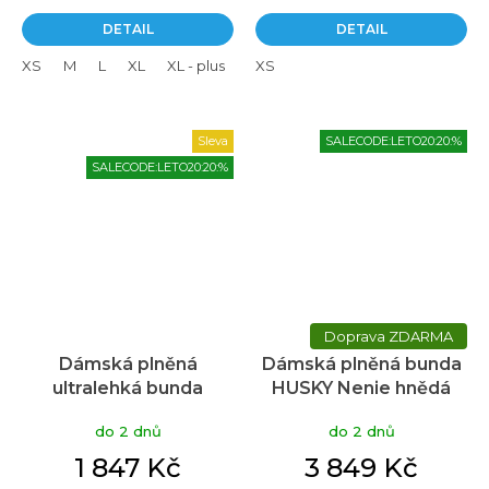
DETAIL
DETAIL
XS
M
L
XL
XL - plus
L - plus
XS
Sleva
SALECODE:LETO20:20:%
SALECODE:LETO20:20:%
ZDARMA
Dámská plněná
Dámská plněná bunda
ultralehká bunda
HUSKY Nenie hnědá
HUSKY Nitri modrá
do 2 dnů
do 2 dnů
1 847 Kč
3 849 Kč