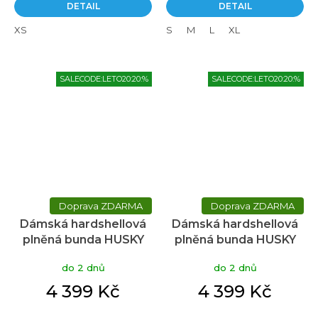
DETAIL
DETAIL
XS
S
M
L
XL
SALECODE:LETO20:20:%
SALECODE:LETO20:20:%
ZDARMA
ZDARMA
Dámská hardshellová
Dámská hardshellová
plněná bunda HUSKY
plněná bunda HUSKY
Nesebi L černá
Nesebi L brown
do 2 dnů
do 2 dnů
4 399 Kč
4 399 Kč