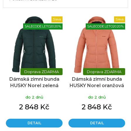
V
Sleva
Sleva
ý
SALECODE:LETO20:20:%
SALECODE:LETO20:20:%
p
i
s
p
r
o
d
ZDARMA
ZDARMA
u
Dámská zimní bunda
Dámská zimní bunda
k
HUSKY Norel zelená
HUSKY Norel oranžová
t
ů
do 2 dnů
do 2 dnů
2 848 Kč
2 848 Kč
DETAIL
DETAIL