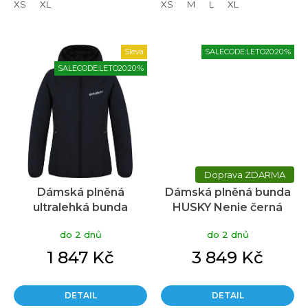
XS
XL
XS
M
L
XL
Sleva
SALECODE:LETO20:20:%
SALECODE:LETO20:20:%
ZDARMA
Dámská plněná
Dámská plněná bunda
ultralehká bunda
HUSKY Nenie černá
HUSKY Nitri černá
do 2 dnů
do 2 dnů
1 847 Kč
3 849 Kč
DETAIL
DETAIL