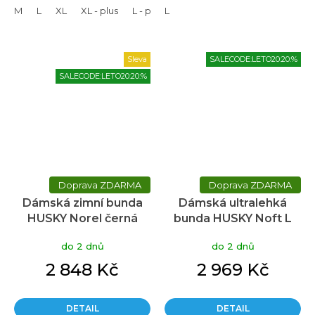
M
L
XL
XL - plus
L - plus
L
Sleva
SALECODE:LETO20:20:%
SALECODE:LETO20:20:%
ZDARMA
ZDARMA
Dámská zimní bunda
Dámská ultralehká
HUSKY Norel černá
bunda HUSKY Noft L
růžová
do 2 dnů
do 2 dnů
2 848 Kč
2 969 Kč
DETAIL
DETAIL