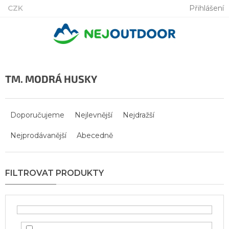
Přejít
CZK
Přihlášení
na
obsah
TM. MODRÁ HUSKY
Ř
a
Doporučujeme
Nejlevnější
Nejdražší
z
Nejprodávanější
Abecedně
e
n
í
p
r
o
d
u
k