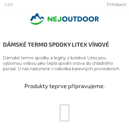
Přejít
CZK
Přihlášení
na
obsah
DÁMSKÉ TERMO SPODKY LITEX VÍNOVÉ
Dámské termo spodky a legíny z kolekce Litex jsou
výbornou volbou jako teplá spodní vrstva do chladného
počasí. U nás naleznete v několika barevných provedeních.
Produkty teprve připravujeme.