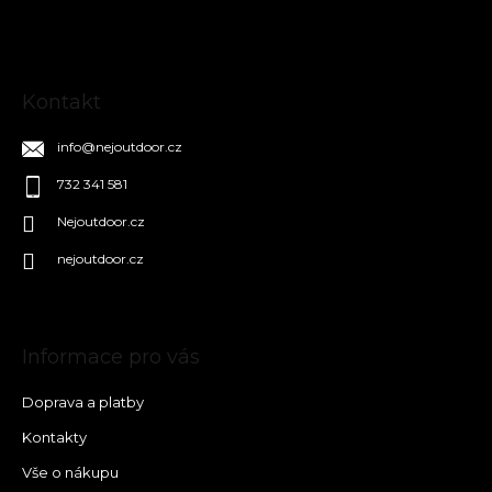
í
Kontakt
info
@
nejoutdoor.cz
732 341 581
Nejoutdoor.cz
nejoutdoor.cz
Informace pro vás
Doprava a platby
Kontakty
Vše o nákupu