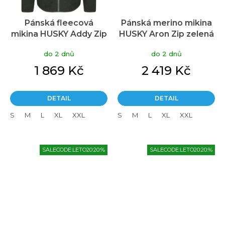
Pánská fleecová
Pánská merino mikina
mikina HUSKY Addy Zip
HUSKY Aron Zip zelená
zelená
do 2 dnů
do 2 dnů
1 869 Kč
2 419 Kč
DETAIL
DETAIL
S
M
L
XL
XXL
S
M
L
XL
XXL
SALECODE:LETO20:20:%
SALECODE:LETO20:20:%