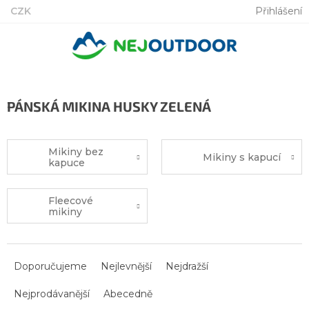
Přejít
CZK
Přihlášení
na
obsah
PÁNSKÁ MIKINA HUSKY ZELENÁ
Mikiny bez
Mikiny s kapucí
kapuce
Fleecové
mikiny
Ř
a
Doporučujeme
Nejlevnější
Nejdražší
z
Nejprodávanější
Abecedně
e