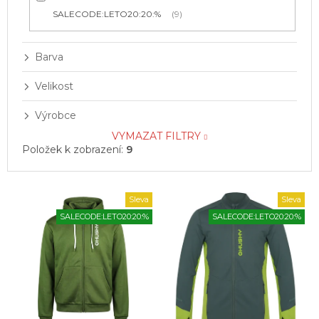
SALECODE:LETO20:20:%
9
Barva
Velikost
Výrobce
VYMAZAT FILTRY
Položek k zobrazení:
9
V
Sleva
Sleva
ý
SALECODE:LETO20:20:%
SALECODE:LETO20:20:%
p
i
s
p
r
o
d