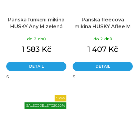
Pánská funkční mikina
Pánská fleecová
HUSKY Any M zelená
mikina HUSKY Aflee M
zelená
do 2 dnů
do 2 dnů
1 583 Kč
1 407 Kč
DETAIL
DETAIL
S
S
Sleva
SALECODE:LETO20:20:%