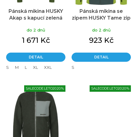
u
Pánská mikina HUSKY
Pánská mikina se
k
Akap s kapucí zelená
zipem HUSKY Tame zip
t
Mzelená
ů
do 2 dnů
do 2 dnů
1 671 Kč
923 Kč
DETAIL
DETAIL
S
M
L
XL
XXL
S
SALECODE:LETO20:20:%
SALECODE:LETO20:20:%