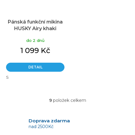
Pánská funkční mikina
HUSKY Airy khaki
do 2 dnů
1 099 Kč
DETAIL
S
9
položek celkem
O
v
l
á
Doprava zdarma
d
nad 2500Kč
a