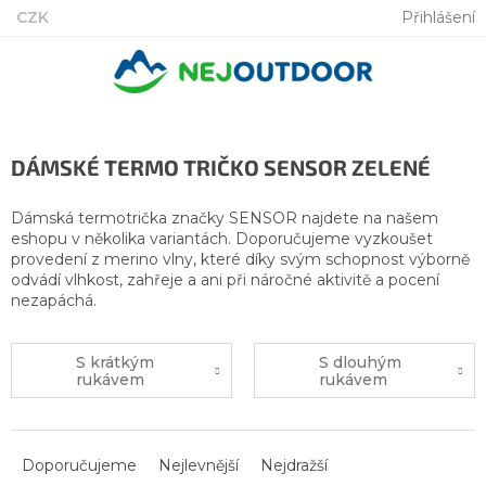
Přejít
CZK
Přihlášení
na
obsah
DÁMSKÉ TERMO TRIČKO SENSOR ZELENÉ
Dámská termotrička značky SENSOR najdete na našem
eshopu v několika variantách. Doporučujeme vyzkoušet
provedení z merino vlny, které díky svým schopnost výborně
odvádí vlhkost, zahřeje a ani při náročné aktivitě a pocení
nezapáchá.
S krátkým
S dlouhým
rukávem
rukávem
Ř
a
Doporučujeme
Nejlevnější
Nejdražší