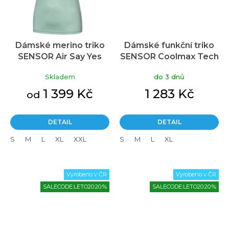
Dámské merino triko
Dámské funkční triko
SENSOR Air Say Yes
SENSOR Coolmax Tech
basil green
Swallow mint
Skladem
do 3 dnů
1 399 Kč
1 283 Kč
od
DETAIL
DETAIL
S
M
L
XL
XXL
S
M
L
XL
Vyrobeno v ČR
Vyrobeno v ČR
SALECODE:LETO20:20:%
SALECODE:LETO20:20:%