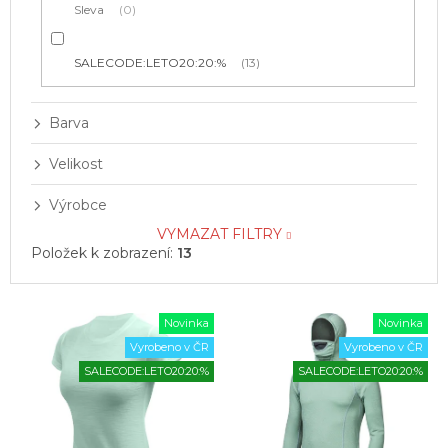
Sleva
0
SALECODE:LETO20:20:%
13
Barva
Velikost
Výrobce
VYMAZAT FILTRY
Položek k zobrazení:
13
V
Novinka
Novinka
ý
Vyrobeno v ČR
Vyrobeno v ČR
p
SALECODE:LETO20:20:%
SALECODE:LETO20:20:%
i
s
p
r