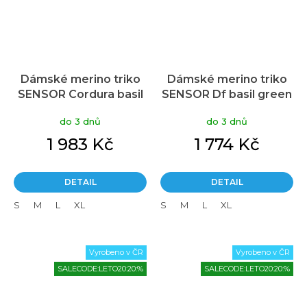
Dámské merino triko
Dámské merino triko
SENSOR Cordura basil
SENSOR Df basil green
green
do 3 dnů
do 3 dnů
1 983 Kč
1 774 Kč
DETAIL
DETAIL
S
M
L
XL
S
M
L
XL
Vyrobeno v ČR
Vyrobeno v ČR
SALECODE:LETO20:20:%
SALECODE:LETO20:20:%