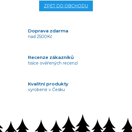
ZPĚT DO OBCHODU
Doprava zdarma
nad 2500Kč
Recenze zákazníků
tisíce ověřených recenzí
Kvalitní produkty
vyrobené v Česku
Vrácení zboží
bez problémů do 14 dnů