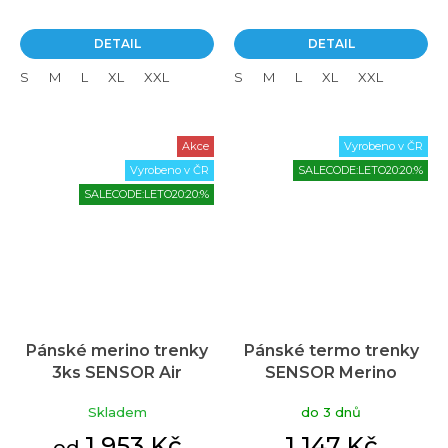
DETAIL
DETAIL
S
M
L
XL
XXL
S
M
L
XL
XXL
Akce
Vyrobeno v ČR
Vyrobeno v ČR
SALECODE:LETO20:20:%
SALECODE:LETO20:20:%
Pánské merino trenky
Pánské termo trenky
3ks SENSOR Air
SENSOR Merino
černé/zelené/modré
Impress černá/batik
Skladem
do 3 dnů
1 953 Kč
1 147 Kč
od