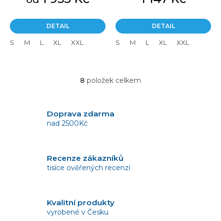
DETAIL
DETAIL
S
M
L
XL
XXL
S
M
L
XL
XXL
8
položek celkem
O
v
l
á
Doprava zdarma
d
nad 2500Kč
a
c
í
Recenze zákazníků
p
tisíce ověřených recenzí
r
v
k
y
Kvalitní produkty
v
vyrobené v Česku
ý