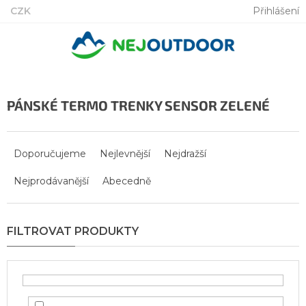
Přejít
CZK
Přihlášení
na
obsah
PÁNSKÉ TERMO TRENKY SENSOR ZELENÉ
Ř
a
Doporučujeme
Nejlevnější
Nejdražší
z
Nejprodávanější
Abecedně
e
n
í
p
r
o
d
u
k