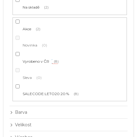
t
Na skladě
2
ů
Akce
2
Novinka
0
Vyrobeno v ČR
8
Sleva
0
SALECODE:LETO20:20:%
8
Barva
Velikost