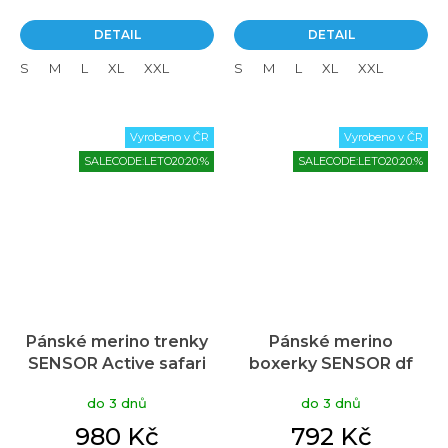
DETAIL
DETAIL
S
M
L
XL
XXL
S
M
L
XL
XXL
Vyrobeno v ČR
Vyrobeno v ČR
SALECODE:LETO20:20:%
SALECODE:LETO20:20:%
Pánské merino trenky
Pánské merino
SENSOR Active safari
boxerky SENSOR df
green
zelená
do 3 dnů
do 3 dnů
980 Kč
792 Kč