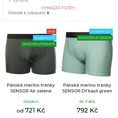
Výrobce
VYMAZAT FILTRY
Položek k zobrazení:
8
V
Akce
Vyrobeno v ČR
ý
Vyrobeno v ČR
SALECODE:LETO20:20:%
p
SALECODE:LETO20:20:%
i
s
p
r
o
d
u
Pánské merino trenky
Pánské merino trenky
k
SENSOR Air zelené
SENSOR Df basil green
t
ů
Skladem
do 3 dnů
721 Kč
792 Kč
od