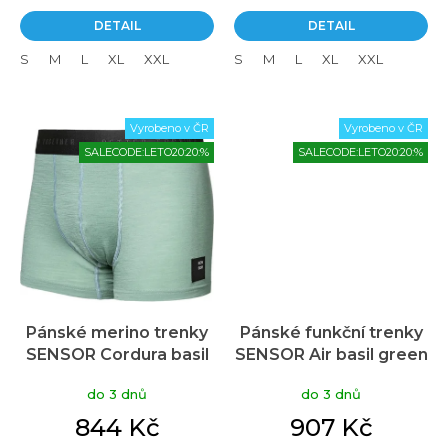
DETAIL
DETAIL
S
M
L
XL
XXL
S
M
L
XL
XXL
Vyrobeno v ČR
Vyrobeno v ČR
SALECODE:LETO20:20:%
SALECODE:LETO20:20:%
Pánské merino trenky
Pánské funkční trenky
SENSOR Cordura basil
SENSOR Air basil green
green
do 3 dnů
do 3 dnů
844 Kč
907 Kč